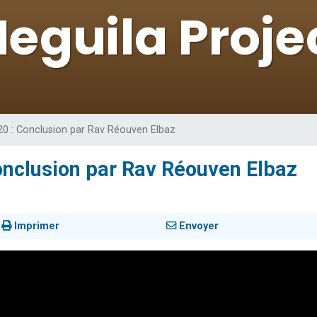
49 places pour étudier en groupe sur Zoom
viennent de nous rejoindre sur WhatsApp
viennent de nous rejoindre sur WhatsApp
les musiques dans Torah-Box Music
viennent de nous rejoindre sur WhatsApp
20 : Conclusion par Rav Réouven Elbaz
onclusion par Rav Réouven Elbaz
Imprimer
Envoyer