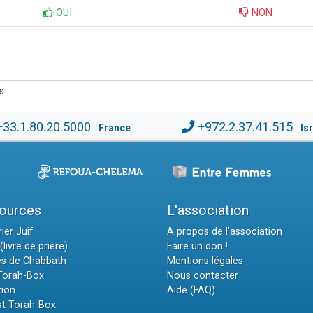
OUI
NON
s
+33.1.80.20.5000
+972.2.37.41.515
France
Is
ources
L'association
ier Juif
A propos de l'association
(livre de prière)
Faire un don !
es de Chabbath
Mentions légales
 Torah-Box
Nous contacter
tion
Aide (FAQ)
t Torah-Box