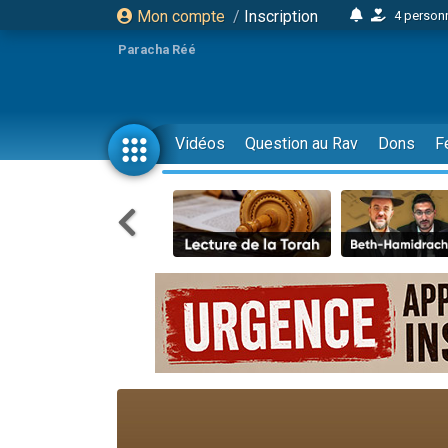
Mon compte
/
Inscription
4 personn
2 personn
Paracha Réé
17 personnes
4 personnes 
Il reste 
Vidéos
Question au Rav
Dons
F
23 person
Eva vient de
4 personnes 
3 personnes 
3 personn
Odaya vient 
2 personnes 
13 personnes
12 nouve
30 perso