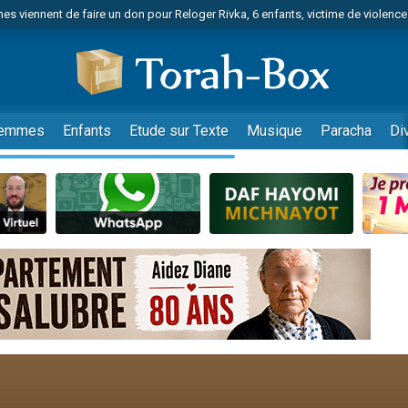
es viennent de faire un don pour Reloger Rivka, 6 enfants, victime de violences
es viennent de faire un don pour 1 Journée de Vacances Pour les Enfants
 viennent de demander une bénédiction
viennent de nous rejoindre sur WhatsApp
49 places pour étudier en groupe sur Zoom
emmes
Enfants
Etude sur Texte
Musique
Paracha
Di
nes viennent de faire un don pour Diane, 80 ans, dans un appartement insalu
 donner son Maasser
viennent de nous rejoindre sur WhatsApp
viennent de nous rejoindre sur WhatsApp
es viennent de faire un don pour 5 jours de vacances aux Orphelins
de donner son Maasser
viennent de nous rejoindre sur WhatsApp
 viennent de demander une bénédiction
lles musiques dans Torah-Box Music
nnes viennent de faire un don pour Sauvez la jambe de Yohan