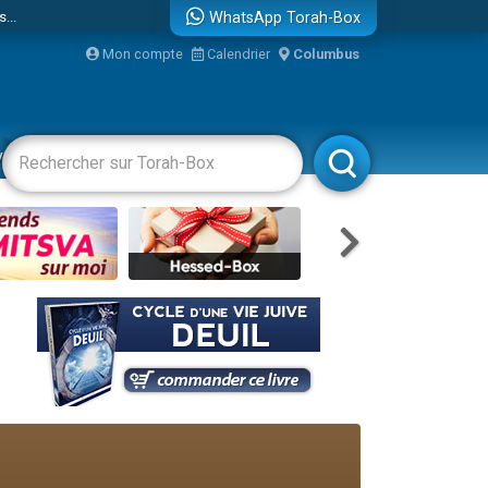
...
WhatsApp Torah-Box
Mon compte
Calendrier
Columbus
vertissements
Livres
Rabbanim
bre