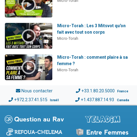
Micro-Torah
Micro-Torah : Les 3 Mitsvot qu'on
fait avec tout son corps
Micro-Torah
Micro-Torah : comment plaire à sa
femme ?
Micro-Torah
Nous contacter
+33.1.80.20.5000
France
+972.2.37.41.515
+1.437.887.14.93
Israël
Canada