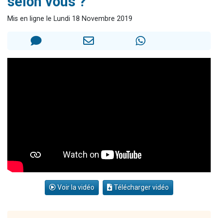
selon vous ?
13 personnes viennent de demander une bénédiction
Mis en ligne le Lundi 18 Novembre 2019
30 personnes viennent de faire un don pour Sauvez la jambe de Yohan
Il reste 49 places pour étudier en groupe sur Zoom
12 nouvelles musiques dans Torah-Box Music
29 personnes viennent de demander une bénédiction
Voir la vidéo
Télécharger vidéo