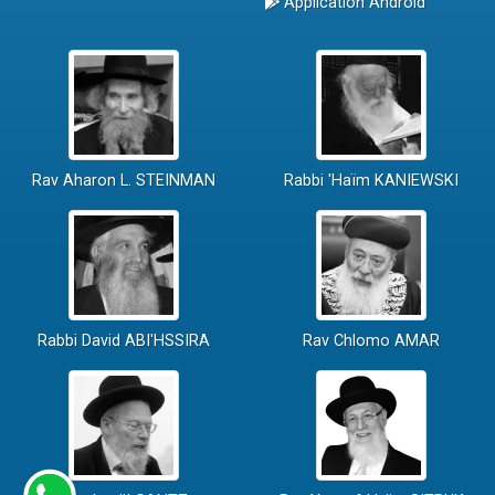
Application Android
Rav Aharon L. STEINMAN
Rabbi 'Haïm KANIEWSKI
Rabbi David ABI'HSSIRA
Rav Chlomo AMAR