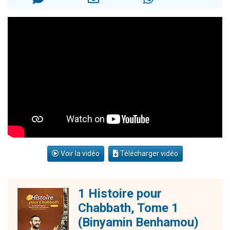
Eli vient de donner son Maasser
2 personnes viennent de nous rejoindre sur WhatsApp
Lisbel Esther vient de donner son Maasser
3 personnes viennent de faire un don pour Événements Torah-Box
Voir la vidéo
Télécharger vidéo
1 Histoire pour
Chabbath, Tome 1
(Binyamin Benhamou)