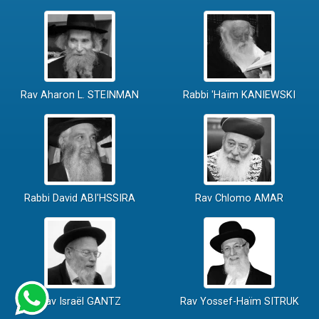
Rav Aharon L. STEINMAN
Rabbi 'Haïm KANIEWSKI
Rabbi David ABI'HSSIRA
Rav Chlomo AMAR
Rav Israël GANTZ
Rav Yossef-Haïm SITRUK