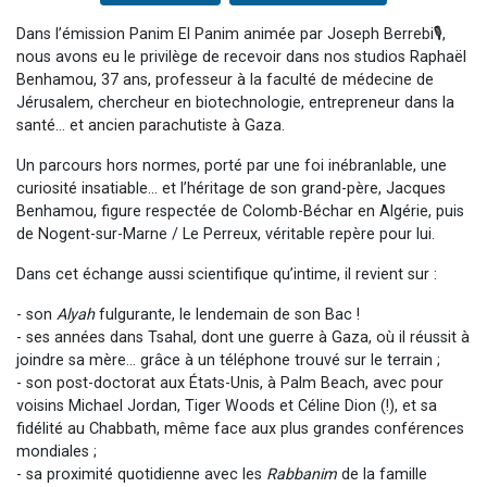
Dans l’émission Panim El Panim animée par Joseph Berrebi🎙,
nous avons eu le privilège de recevoir dans nos studios Raphaël
Benhamou, 37 ans, professeur à la faculté de médecine de
Jérusalem, chercheur en biotechnologie, entrepreneur dans la
santé… et ancien parachutiste à Gaza.
Un parcours hors normes, porté par une foi inébranlable, une
curiosité insatiable… et l’héritage de son grand-père, Jacques
Benhamou, figure respectée de Colomb-Béchar en Algérie, puis
de Nogent-sur-Marne / Le Perreux, véritable repère pour lui.
Dans cet échange aussi scientifique qu’intime, il revient sur :
- son
Alyah
fulgurante, le lendemain de son Bac !
- ses années dans Tsahal, dont une guerre à Gaza, où il réussit à
joindre sa mère… grâce à un téléphone trouvé sur le terrain ;
- son post-doctorat aux États-Unis, à Palm Beach, avec pour
voisins Michael Jordan, Tiger Woods et Céline Dion (!), et sa
fidélité au Chabbath, même face aux plus grandes conférences
mondiales ;
- sa proximité quotidienne avec les
Rabbanim
de la famille