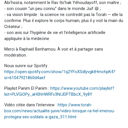
Abi'hssira, notamment le Rav Its’hak Yéhoudayoff, son maître ;
- son cousin “un peu connu” dans le monde Juif 😄 ;
- sa vision limpide : la science ne contredit pas la Torah — elle la
confirme. Plus il explore le corps humain, plus il y voit la main du
Créateur ;
- son avis sur l’hygiène de vie et l’intelligence artificielle
appliquée à la médecine.
Merci à Raphaël Benhamou. À voir et à partager sans
modération.
Nous suivre sur Spotify :
https://open.spotify.com/show/1q2YFoXSdlyvgktHmchpK4?
si=61047921860d4aef
Playlist Panim El Panim :
https://www.youtube.com/playlist?
list=PLVGiOPy_aH0hHWRFv3NIJDPTBbcX_9y8Y
Vidéo citée dans l'interview :
https://www.torah-
box.com/news/actualite-juive/video-lorsque-ra-hel-imenou-
protegea-ses-soldats-a-gaza_511.html