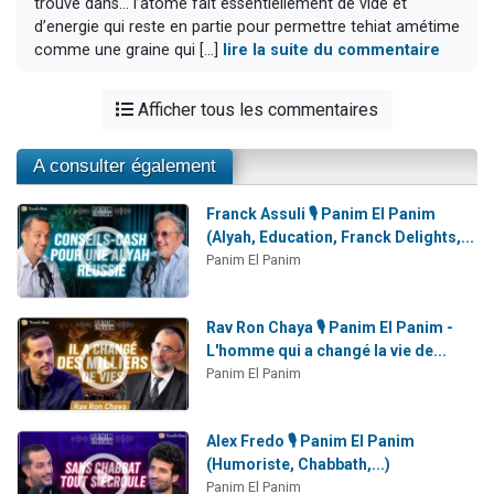
trouve dans… l’atome fait essentiellement de vide et
d’energie qui reste en partie pour permettre tehiat amétime
comme une graine qui [...]
lire la suite du commentaire
Afficher tous les commentaires
A consulter également
Franck Assuli 🎙️ Panim El Panim
(Alyah, Education, Franck Delights,...
Panim El Panim
Rav Ron Chaya 🎙️ Panim El Panim -
L'homme qui a changé la vie de...
Panim El Panim
Alex Fredo 🎙️ Panim El Panim
(Humoriste, Chabbath,...)
Panim El Panim