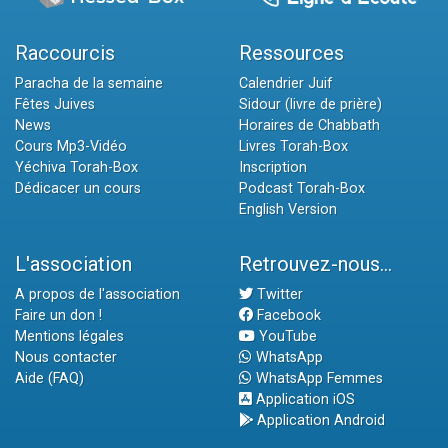
Raccourcis
Ressources
Paracha de la semaine
Calendrier Juif
Fêtes Juives
Sidour (livre de prière)
News
Horaires de Chabbath
Cours Mp3-Vidéo
Livres Torah-Box
Yéchiva Torah-Box
Inscription
Dédicacer un cours
Podcast Torah-Box
English Version
L'association
Retrouvez-nous...
A propos de l'association
Twitter
Faire un don !
Facebook
Mentions légales
YouTube
Nous contacter
WhatsApp
Aide (FAQ)
WhatsApp Femmes
Application iOS
Application Android