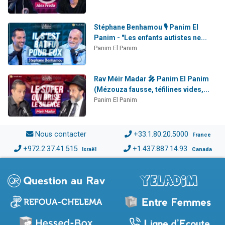
Stéphane Benhamou 🎙️ Panim El
Panim - "Les enfants autistes ne...
Panim El Panim
Rav Méir Madar 🎤 Panim El Panim
(Mézouza fausse, téfilines vides,...
Panim El Panim
Nous contacter
+33.1.80.20.5000
France
+972.2.37.41.515
+1.437.887.14.93
Israël
Canada