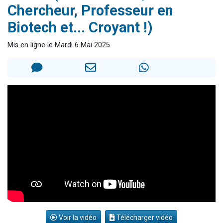
Chercheur, Professeur en
13 personnes viennent de demander une bénédiction
Biotech et... Croyant !)
30 personnes viennent de faire un don pour Sauvez la jambe de Yohan
Il reste 49 places pour étudier en groupe sur Zoom
Mis en ligne le Mardi 6 Mai 2025
12 nouvelles musiques dans Torah-Box Music
29 personnes viennent de demander une bénédiction
Voir la vidéo
Télécharger vidéo