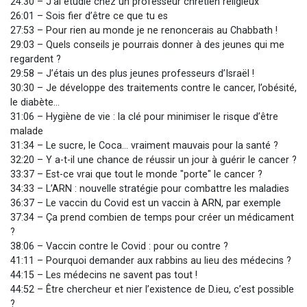
24:30 – J’ai étudié chez un professeur chrétien religieux
26:01 – Sois fier d’être ce que tu es
27:53 – Pour rien au monde je ne renoncerais au Chabbath !
29:03 – Quels conseils je pourrais donner à des jeunes qui me
regardent ?
29:58 – J’étais un des plus jeunes professeurs d’Israël !
30:30 – Je développe des traitements contre le cancer, l’obésité,
le diabète…
31:06 – Hygiène de vie : la clé pour minimiser le risque d’être
malade
31:34 – Le sucre, le Coca… vraiment mauvais pour la santé ?
32:20 – Y a-t-il une chance de réussir un jour à guérir le cancer ?
33:37 – Est-ce vrai que tout le monde "porte" le cancer ?
34:33 – L’ARN : nouvelle stratégie pour combattre les maladies
36:37 – Le vaccin du Covid est un vaccin à ARN, par exemple
37:34 – Ça prend combien de temps pour créer un médicament
?
38:06 – Vaccin contre le Covid : pour ou contre ?
41:11 – Pourquoi demander aux rabbins au lieu des médecins ?
44:15 – Les médecins ne savent pas tout !
44:52 – Être chercheur et nier l’existence de D.ieu, c’est possible
?