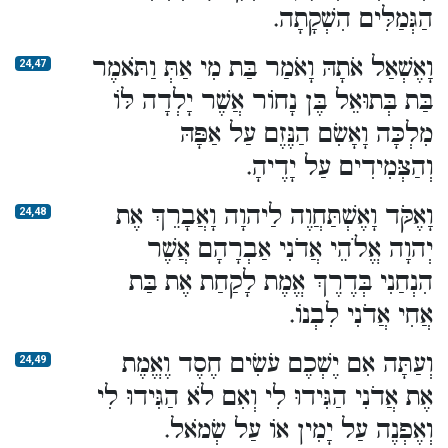
הַגְּמַלִּים הִשְׁקָתָה.
וָאֶשְׁאַל אֹתָהּ וָאֹמַר בַּת מִי אַתְּ וַתֹּאמֶר
24,47
בַּת בְּתוּאֵל בֶּן נָחוֹר אֲשֶׁר יָלְדָה לּוֹ
מִלְכָּה וָאָשִׂם הַנֶּזֶם עַל אַפָּהּ
וְהַצְּמִידִים עַל יָדֶיהָ.
וָאֶקֹּד וָאֶשְׁתַּחֲוֶה לַיהוָה וָאֲבָרֵךְ אֶת
24,48
יְהוָה אֱלֹהֵי אֲדֹנִי אַבְרָהָם אֲשֶׁר
הִנְחַנִי בְּדֶרֶךְ אֱמֶת לָקַחַת אֶת בַּת
אֲחִי אֲדֹנִי לִבְנוֹ.
וְעַתָּה אִם יֶשְׁכֶם עֹשִׂים חֶסֶד וֶאֱמֶת
24,49
אֶת אֲדֹנִי הַגִּידוּ לִי וְאִם לֹא הַגִּידוּ לִי
וְאֶפְנֶה עַל יָמִין אוֹ עַל שְׂמֹאל.