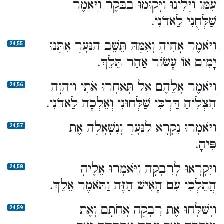
עִמּוֹ וַיָּלִינוּ וַיָּקוּמוּ בַבֹּקֶר וַיֹּאמֶר
שַׁלְּחֻנִי לַאדֹנִי.
וַיֹּאמֶר אָחִיהָ וְאִמָּהּ תֵּשֵׁב הַנַּעֲרָ אִתָּנוּ
24,55
יָמִים אוֹ עָשׂוֹר אַחַר תֵּלֵךְ.
וַיֹּאמֶר אֲלֵהֶם אַל תְּאַחֲרוּ אֹתִי וַיהוָה
24,56
הִצְלִיחַ דַּרְכִּי שַׁלְּחוּנִי וְאֵלְכָה לַאדֹנִי.
וַיֹּאמְרוּ נִקְרָא לַנַּעֲרָ וְנִשְׁאֲלָה אֶת
24,57
פִּיהָ.
וַיִּקְרְאוּ לְרִבְקָה וַיֹּאמְרוּ אֵלֶיהָ
24,58
הֲתֵלְכִי עִם הָאִישׁ הַזֶּה וַתֹּאמֶר אֵלֵךְ.
וַיְשַׁלְּחוּ אֶת רִבְקָה אֲחֹתָם וְאֶת
24,59