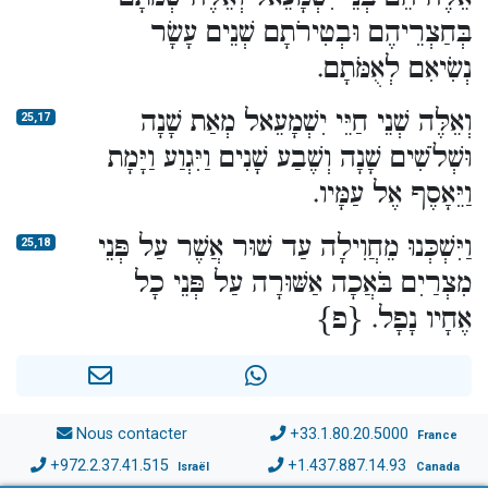
בְּחַצְרֵיהֶם וּבְטִירֹתָם שְׁנֵים עָשָׂר
נְשִׂיאִם לְאֻמֹּתָם.
וְאֵלֶּה שְׁנֵי חַיֵּי יִשְׁמָעֵאל מְאַת שָׁנָה
25,17
וּשְׁלֹשִׁים שָׁנָה וְשֶׁבַע שָׁנִים וַיִּגְוַע וַיָּמָת
וַיֵּאָסֶף אֶל עַמָּיו.
וַיִּשְׁכְּנוּ מֵחֲוִילָה עַד שׁוּר אֲשֶׁר עַל פְּנֵי
25,18
מִצְרַיִם בֹּאֲכָה אַשּׁוּרָה עַל פְּנֵי כָל
אֶחָיו נָפָל. {פ}
Nous contacter
+33.1.80.20.5000
France
+972.2.37.41.515
+1.437.887.14.93
Israël
Canada