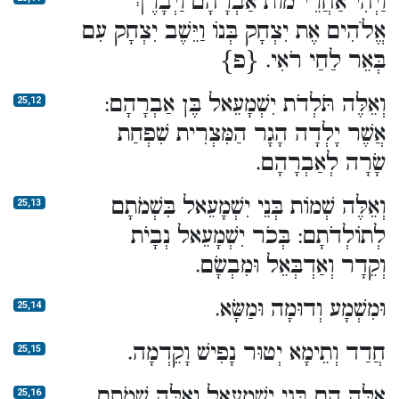
וַיְהִי אַחֲרֵי מוֹת אַבְרָהָם וַיְבָרֶךְ
אֱלֹהִים אֶת יִצְחָק בְּנוֹ וַיֵּשֶׁב יִצְחָק עִם
בְּאֵר לַחַי רֹאִי. {פ}
וְאֵלֶּה תֹּלְדֹת יִשְׁמָעֵאל בֶּן אַבְרָהָם:
25,12
אֲשֶׁר יָלְדָה הָגָר הַמִּצְרִית שִׁפְחַת
שָׂרָה לְאַבְרָהָם.
וְאֵלֶּה שְׁמוֹת בְּנֵי יִשְׁמָעֵאל בִּשְׁמֹתָם
25,13
לְתוֹלְדֹתָם: בְּכֹר יִשְׁמָעֵאל נְבָיֹת
וְקֵדָר וְאַדְבְּאֵל וּמִבְשָׂם.
וּמִשְׁמָע וְדוּמָה וּמַשָּׂא.
25,14
חֲדַד וְתֵימָא יְטוּר נָפִישׁ וָקֵדְמָה.
25,15
אֵלֶּה הֵם בְּנֵי יִשְׁמָעֵאל וְאֵלֶּה שְׁמֹתָם
25,16