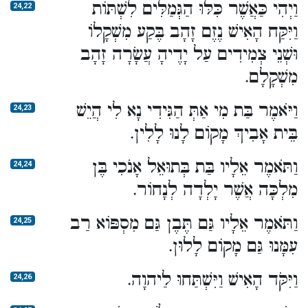
וַיְהִי כַּאֲשֶׁר כִּלּוּ הַגְּמַלִּים לִשְׁתּוֹת
24,22
וַיִּקַּח הָאִישׁ נֶזֶם זָהָב בֶּקַע מִשְׁקָלוֹ
וּשְׁנֵי צְמִידִים עַל יָדֶיהָ עֲשָׂרָה זָהָב
מִשְׁקָלָם.
וַיֹּאמֶר בַּת מִי אַתְּ הַגִּידִי נָא לִי הֲיֵשׁ
24,23
בֵּית אָבִיךְ מָקוֹם לָנוּ לָלִין.
וַתֹּאמֶר אֵלָיו בַּת בְּתוּאֵל אָנֹכִי בֶּן
24,24
מִלְכָּה אֲשֶׁר יָלְדָה לְנָחוֹר.
וַתֹּאמֶר אֵלָיו גַּם תֶּבֶן גַּם מִסְפּוֹא רַב
24,25
עִמָּנוּ גַּם מָקוֹם לָלוּן.
וַיִּקֹּד הָאִישׁ וַיִּשְׁתַּחוּ לַיהוָה.
24,26