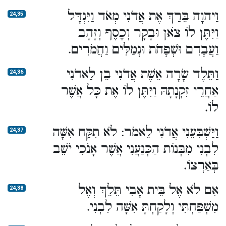
וַיהוָה בֵּרַךְ אֶת אֲדֹנִי מְאֹד וַיִּגְדָּל
24,35
וַיִּתֶּן לוֹ צֹאן וּבָקָר וְכֶסֶף וְזָהָב
וַעֲבָדִם וּשְׁפָחֹת וּגְמַלִּים וַחֲמֹרִים.
וַתֵּלֶד שָׂרָה אֵשֶׁת אֲדֹנִי בֵן לַאדֹנִי
24,36
אַחֲרֵי זִקְנָתָהּ וַיִּתֶּן לוֹ אֶת כָּל אֲשֶׁר
לוֹ.
וַיַּשְׁבִּעֵנִי אֲדֹנִי לֵאמֹר: לֹא תִקַּח אִשָּׁה
24,37
לִבְנִי מִבְּנוֹת הַכְּנַעֲנִי אֲשֶׁר אָנֹכִי יֹשֵׁב
בְּאַרְצוֹ.
אִם לֹא אֶל בֵּית אָבִי תֵּלֵךְ וְאֶל
24,38
מִשְׁפַּחְתִּי וְלָקַחְתָּ אִשָּׁה לִבְנִי.