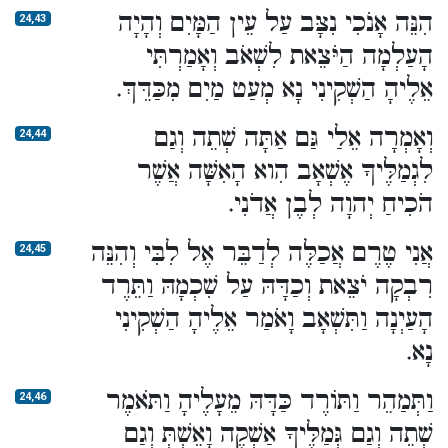
הִנֵּה אָנֹכִי נִצָּב עַל עֵין הַמָּיִם וְהָיָה
24,43
הָעַלְמָה הַיֹּצֵאת לִשְׁאֹב וְאָמַרְתִּי
אֵלֶיהָ הַשְׁקִינִי נָא מְעַט מַיִם מִכַּדֵּךְ.
וְאָמְרָה אֵלַי גַּם אַתָּה שְׁתֵה וְגַם
24,44
לִגְמַלֶּיךָ אֶשְׁאָב הִוא הָאִשָּׁה אֲשֶׁר
הֹכִיחַ יְהוָה לְבֶן אֲדֹנִי.
אֲנִי טֶרֶם אֲכַלֶּה לְדַבֵּר אֶל לִבִּי וְהִנֵּה
24,45
רִבְקָה יֹצֵאת וְכַדָּהּ עַל שִׁכְמָהּ וַתֵּרֶד
הָעַיְנָה וַתִּשְׁאָב וָאֹמַר אֵלֶיהָ הַשְׁקִינִי
נָא.
וַתְּמַהֵר וַתּוֹרֶד כַּדָּהּ מֵעָלֶיהָ וַתֹּאמֶר
24,46
שְׁתֵה וְגַם גְּמַלֶּיךָ אַשְׁקֶה וָאֵשְׁתְּ וְגַם