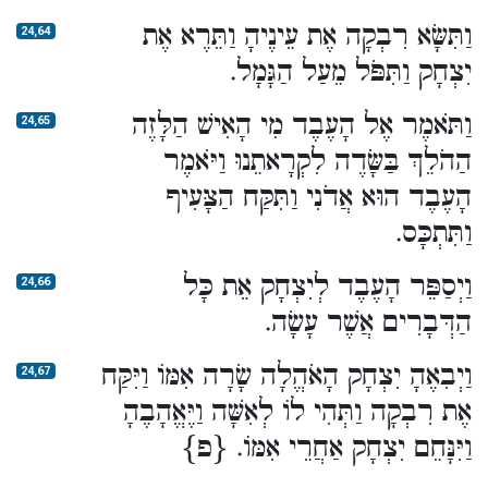
וַתִּשָּׂא רִבְקָה אֶת עֵינֶיהָ וַתֵּרֶא אֶת
24,64
יִצְחָק וַתִּפֹּל מֵעַל הַגָּמָל.
וַתֹּאמֶר אֶל הָעֶבֶד מִי הָאִישׁ הַלָּזֶה
24,65
הַהֹלֵךְ בַּשָּׂדֶה לִקְרָאתֵנוּ וַיֹּאמֶר
הָעֶבֶד הוּא אֲדֹנִי וַתִּקַּח הַצָּעִיף
וַתִּתְכָּס.
וַיְסַפֵּר הָעֶבֶד לְיִצְחָק אֵת כָּל
24,66
הַדְּבָרִים אֲשֶׁר עָשָׂה.
וַיְבִאֶהָ יִצְחָק הָאֹהֱלָה שָׂרָה אִמּוֹ וַיִּקַּח
24,67
אֶת רִבְקָה וַתְּהִי לוֹ לְאִשָּׁה וַיֶּאֱהָבֶהָ
וַיִּנָּחֵם יִצְחָק אַחֲרֵי אִמּוֹ. {פ}