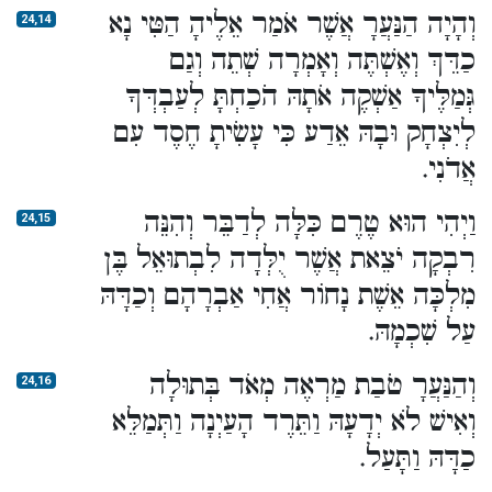
וְהָיָה הַנַּעֲרָ אֲשֶׁר אֹמַר אֵלֶיהָ הַטִּי נָא
24,14
כַדֵּךְ וְאֶשְׁתֶּה וְאָמְרָה שְׁתֵה וְגַם
גְּמַלֶּיךָ אַשְׁקֶה אֹתָהּ הֹכַחְתָּ לְעַבְדְּךָ
לְיִצְחָק וּבָהּ אֵדַע כִּי עָשִׂיתָ חֶסֶד עִם
אֲדֹנִי.
וַיְהִי הוּא טֶרֶם כִּלָּה לְדַבֵּר וְהִנֵּה
24,15
רִבְקָה יֹצֵאת אֲשֶׁר יֻלְּדָה לִבְתוּאֵל בֶּן
מִלְכָּה אֵשֶׁת נָחוֹר אֲחִי אַבְרָהָם וְכַדָּהּ
עַל שִׁכְמָהּ.
וְהַנַּעֲרָ טֹבַת מַרְאֶה מְאֹד בְּתוּלָה
24,16
וְאִישׁ לֹא יְדָעָהּ וַתֵּרֶד הָעַיְנָה וַתְּמַלֵּא
כַדָּהּ וַתָּעַל.