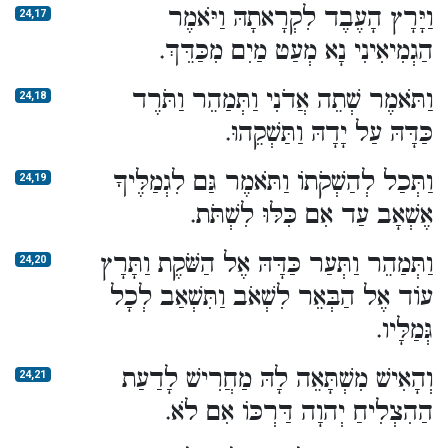
וַיָּרָץ הָעֶבֶד לִקְרָאתָהּ וַיֹּאמֶר
24,17
הַגְמִיאִינִי נָא מְעַט מַיִם מִכַּדֵּךְ.
וַתֹּאמֶר שְׁתֵה אֲדֹנִי וַתְּמַהֵר וַתֹּרֶד
24,18
כַּדָּהּ עַל יָדָהּ וַתַּשְׁקֵהוּ.
וַתְּכַל לְהַשְׁקֹתוֹ וַתֹּאמֶר גַּם לִגְמַלֶּיךָ
24,19
אֶשְׁאָב עַד אִם כִּלּוּ לִשְׁתֹּת.
וַתְּמַהֵר וַתְּעַר כַּדָּהּ אֶל הַשֹּׁקֶת וַתָּרָץ
24,20
עוֹד אֶל הַבְּאֵר לִשְׁאֹב וַתִּשְׁאַב לְכָל
גְּמַלָּיו.
וְהָאִישׁ מִשְׁתָּאֵה לָהּ מַחֲרִישׁ לָדַעַת
24,21
הַהִצְלִיחַ יְהוָה דַּרְכּוֹ אִם לֹא.