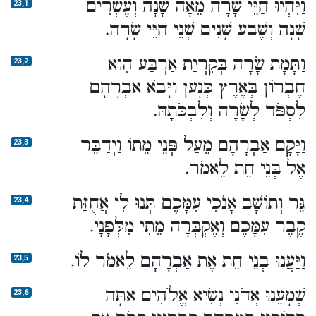
וַיִּהְיוּ חַיֵּי שָׂרָה מֵאָה שָׁנָה וְעֶשְׂרִים
23,1
שָׁנָה וְשֶׁבַע שָׁנִים שְׁנֵי חַיֵּי שָׂרָה.
וַתָּמָת שָׂרָה בְּקִרְיַת אַרְבַּע הִוא
23,2
חֶבְרוֹן בְּאֶרֶץ כְּנָעַן וַיָּבֹא אַבְרָהָם
לִסְפֹּד לְשָׂרָה וְלִבְכֹּתָהּ.
וַיָּקָם אַבְרָהָם מֵעַל פְּנֵי מֵתוֹ וַיְדַבֵּר
23,3
אֶל בְּנֵי חֵת לֵאמֹר.
גֵּר וְתוֹשָׁב אָנֹכִי עִמָּכֶם תְּנוּ לִי אֲחֻזַּת
23,4
קֶבֶר עִמָּכֶם וְאֶקְבְּרָה מֵתִי מִלְּפָנָי.
וַיַּעֲנוּ בְנֵי חֵת אֶת אַבְרָהָם לֵאמֹר לוֹ.
23,5
שְׁמָעֵנוּ אֲדֹנִי נְשִׂיא אֱלֹהִים אַתָּה
23,6