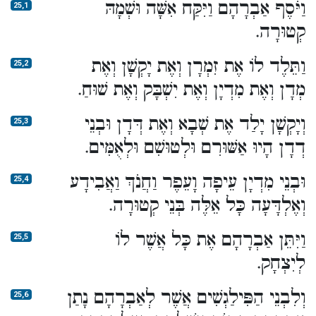
וַיֹּסֶף אַבְרָהָם וַיִּקַּח אִשָּׁה וּשְׁמָהּ
25,1
קְטוּרָה.
וַתֵּלֶד לוֹ אֶת זִמְרָן וְאֶת יָקְשָׁן וְאֶת
25,2
מְדָן וְאֶת מִדְיָן וְאֶת יִשְׁבָּק וְאֶת שׁוּחַ.
וְיָקְשָׁן יָלַד אֶת שְׁבָא וְאֶת דְּדָן וּבְנֵי
25,3
דְדָן הָיוּ אַשּׁוּרִם וּלְטוּשִׁם וּלְאֻמִּים.
וּבְנֵי מִדְיָן עֵיפָה וָעֵפֶר וַחֲנֹךְ וַאֲבִידָע
25,4
וְאֶלְדָּעָה כָּל אֵלֶּה בְּנֵי קְטוּרָה.
וַיִּתֵּן אַבְרָהָם אֶת כָּל אֲשֶׁר לוֹ
25,5
לְיִצְחָק.
וְלִבְנֵי הַפִּילַגְשִׁים אֲשֶׁר לְאַבְרָהָם נָתַן
25,6