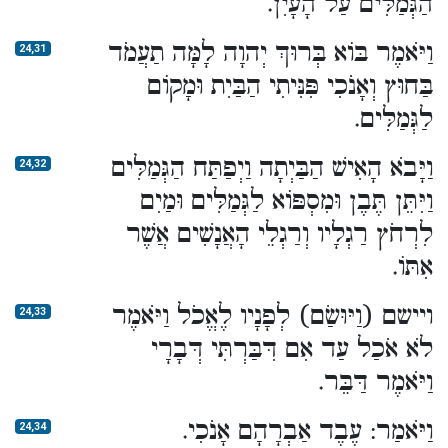
הַגְּמַלִּים עַל הָעָיִן.
וַיֹּאמֶר בּוֹא בְּרוּךְ יְהוָה לָמָּה תַעֲמֹד
24,31
בַּחוּץ וְאָנֹכִי פִּנִּיתִי הַבַּיִת וּמָקוֹם
לַגְּמַלִּים.
וַיָּבֹא הָאִישׁ הַבַּיְתָה וַיְפַתַּח הַגְּמַלִּים
24,32
וַיִּתֵּן תֶּבֶן וּמִסְפּוֹא לַגְּמַלִּים וּמַיִם
לִרְחֹץ רַגְלָיו וְרַגְלֵי הָאֲנָשִׁים אֲשֶׁר
אִתּוֹ.
ויישם (וַיּוּשַׂם) לְפָנָיו לֶאֱכֹל וַיֹּאמֶר
24,33
לֹא אֹכַל עַד אִם דִּבַּרְתִּי דְּבָרָי
וַיֹּאמֶר דַּבֵּר.
וַיֹּאמַר: עֶבֶד אַבְרָהָם אָנֹכִי.
24,34