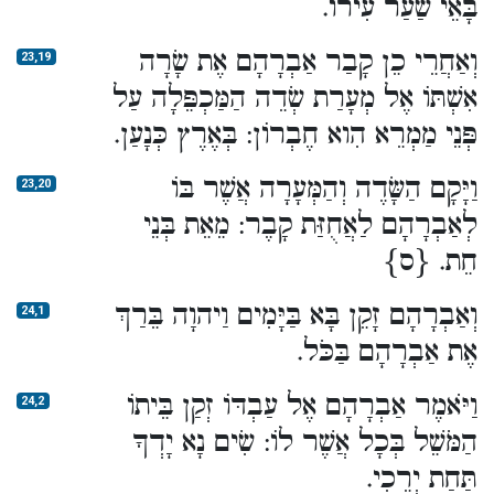
בָּאֵי שַׁעַר עִירוֹ.
וְאַחֲרֵי כֵן קָבַר אַבְרָהָם אֶת שָׂרָה
23,19
אִשְׁתּוֹ אֶל מְעָרַת שְׂדֵה הַמַּכְפֵּלָה עַל
פְּנֵי מַמְרֵא הִוא חֶבְרוֹן: בְּאֶרֶץ כְּנָעַן.
וַיָּקָם הַשָּׂדֶה וְהַמְּעָרָה אֲשֶׁר בּוֹ
23,20
לְאַבְרָהָם לַאֲחֻזַּת קָבֶר: מֵאֵת בְּנֵי
חֵת. {ס}
וְאַבְרָהָם זָקֵן בָּא בַּיָּמִים וַיהוָה בֵּרַךְ
24,1
אֶת אַבְרָהָם בַּכֹּל.
וַיֹּאמֶר אַבְרָהָם אֶל עַבְדּוֹ זְקַן בֵּיתוֹ
24,2
הַמֹּשֵׁל בְּכָל אֲשֶׁר לוֹ: שִׂים נָא יָדְךָ
תַּחַת יְרֵכִי.