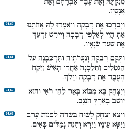
מֵנִקְתָּהּ וְאֶת עֶבֶד אַבְרָהָם וְאֶת
אֲנָשָׁיו.
וַיְבָרְכוּ אֶת רִבְקָה וַיֹּאמְרוּ לָהּ אֲחֹתֵנוּ
24,60
אַתְּ הֲיִי לְאַלְפֵי רְבָבָה וְיִירַשׁ זַרְעֵךְ
אֵת שַׁעַר שֹׂנְאָיו.
וַתָּקָם רִבְקָה וְנַעֲרֹתֶיהָ וַתִּרְכַּבְנָה עַל
24,61
הַגְּמַלִּים וַתֵּלַכְנָה אַחֲרֵי הָאִישׁ וַיִּקַּח
הָעֶבֶד אֶת רִבְקָה וַיֵּלַךְ.
וְיִצְחָק בָּא מִבּוֹא בְּאֵר לַחַי רֹאִי וְהוּא
24,62
יוֹשֵׁב בְּאֶרֶץ הַנֶּגֶב.
וַיֵּצֵא יִצְחָק לָשׂוּחַ בַּשָּׂדֶה לִפְנוֹת עָרֶב
24,63
וַיִּשָּׂא עֵינָיו וַיַּרְא וְהִנֵּה גְמַלִּים בָּאִים.