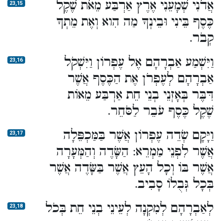
אֲדֹנִי שְׁמָעֵנִי אֶרֶץ אַרְבַּע מֵאֹת שֶׁקֶל
23,15
כֶּסֶף בֵּינִי וּבֵינְךָ מַה הִוא וְאֶת מֵתְךָ
קְבֹר.
וַיִּשְׁמַע אַבְרָהָם אֶל עֶפְרוֹן וַיִּשְׁקֹל
23,16
אַבְרָהָם לְעֶפְרֹן אֶת הַכֶּסֶף אֲשֶׁר
דִּבֶּר בְּאָזְנֵי בְנֵי חֵת אַרְבַּע מֵאוֹת
שֶׁקֶל כֶּסֶף עֹבֵר לַסֹּחֵר.
וַיָּקָם שְׂדֵה עֶפְרוֹן אֲשֶׁר בַּמַּכְפֵּלָה
23,17
אֲשֶׁר לִפְנֵי מַמְרֵא: הַשָּׂדֶה וְהַמְּעָרָה
אֲשֶׁר בּוֹ וְכָל הָעֵץ אֲשֶׁר בַּשָּׂדֶה אֲשֶׁר
בְּכָל גְּבֻלוֹ סָבִיב.
לְאַבְרָהָם לְמִקְנָה לְעֵינֵי בְנֵי חֵת בְּכֹל
23,18