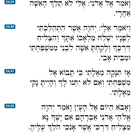
וָאֹמַר אֶל אֲדֹנִי: אֻלַי לֹא תֵלֵךְ הָאִשָּׁה
24,39
אַחֲרָי.
וַיֹּאמֶר אֵלָי: יְהוָה אֲשֶׁר הִתְהַלַּכְתִּי
24,40
לְפָנָיו יִשְׁלַח מַלְאָכוֹ אִתָּךְ וְהִצְלִיחַ
דַּרְכֶּךָ וְלָקַחְתָּ אִשָּׁה לִבְנִי מִמִּשְׁפַּחְתִּי
וּמִבֵּית אָבִי.
אָז תִּנָּקֶה מֵאָלָתִי כִּי תָבוֹא אֶל
24,41
מִשְׁפַּחְתִּי וְאִם לֹא יִתְּנוּ לָךְ וְהָיִיתָ נָקִי
מֵאָלָתִי.
וָאָבֹא הַיּוֹם אֶל הָעָיִן וָאֹמַר יְהוָה
24,42
אֱלֹהֵי אֲדֹנִי אַבְרָהָם אִם יֶשְׁךָ נָּא
מַצְלִיחַ דַּרְכִּי אֲשֶׁר אָנֹכִי הֹלֵךְ עָלֶיהָ.