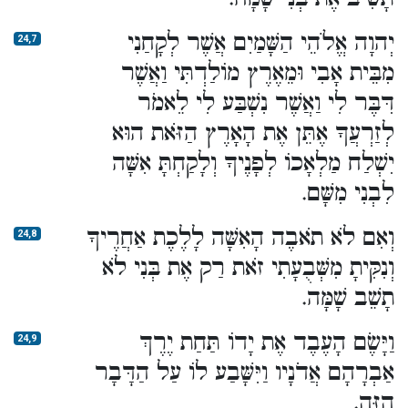
יְהוָה אֱלֹהֵי הַשָּׁמַיִם אֲשֶׁר לְקָחַנִי
24,7
מִבֵּית אָבִי וּמֵאֶרֶץ מוֹלַדְתִּי וַאֲשֶׁר
דִּבֶּר לִי וַאֲשֶׁר נִשְׁבַּע לִי לֵאמֹר
לְזַרְעֲךָ אֶתֵּן אֶת הָאָרֶץ הַזֹּאת הוּא
יִשְׁלַח מַלְאָכוֹ לְפָנֶיךָ וְלָקַחְתָּ אִשָּׁה
לִבְנִי מִשָּׁם.
וְאִם לֹא תֹאבֶה הָאִשָּׁה לָלֶכֶת אַחֲרֶיךָ
24,8
וְנִקִּיתָ מִשְּׁבֻעָתִי זֹאת רַק אֶת בְּנִי לֹא
תָשֵׁב שָׁמָּה.
וַיָּשֶׂם הָעֶבֶד אֶת יָדוֹ תַּחַת יֶרֶךְ
24,9
אַבְרָהָם אֲדֹנָיו וַיִּשָּׁבַע לוֹ עַל הַדָּבָר
הַזֶּה.