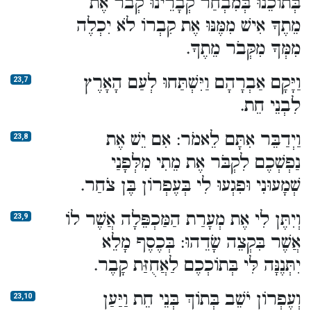
בְּתוֹכֵנוּ בְּמִבְחַר קְבָרֵינוּ קְבֹר אֶת
מֵתֶךָ אִישׁ מִמֶּנּוּ אֶת קִבְרוֹ לֹא יִכְלֶה
מִמְּךָ מִקְּבֹר מֵתֶךָ.
וַיָּקָם אַבְרָהָם וַיִּשְׁתַּחוּ לְעַם הָאָרֶץ
23,7
לִבְנֵי חֵת.
וַיְדַבֵּר אִתָּם לֵאמֹר: אִם יֵשׁ אֶת
23,8
נַפְשְׁכֶם לִקְבֹּר אֶת מֵתִי מִלְּפָנַי
שְׁמָעוּנִי וּפִגְעוּ לִי בְּעֶפְרוֹן בֶּן צֹחַר.
וְיִתֶּן לִי אֶת מְעָרַת הַמַּכְפֵּלָה אֲשֶׁר לוֹ
23,9
אֲשֶׁר בִּקְצֵה שָׂדֵהוּ: בְּכֶסֶף מָלֵא
יִתְּנֶנָּה לִּי בְּתוֹכְכֶם לַאֲחֻזַּת קָבֶר.
וְעֶפְרוֹן יֹשֵׁב בְּתוֹךְ בְּנֵי חֵת וַיַּעַן
23,10