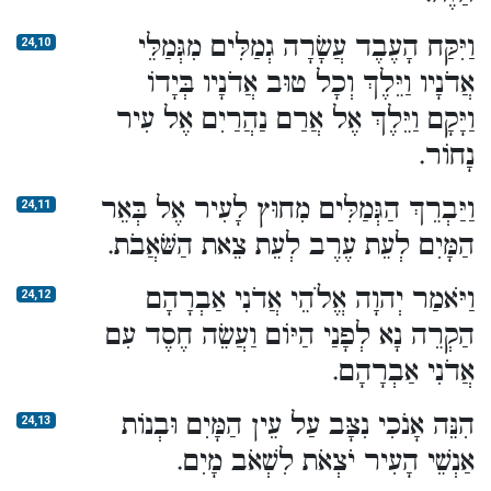
וַיִּקַּח הָעֶבֶד עֲשָׂרָה גְמַלִּים מִגְּמַלֵּי
24,10
אֲדֹנָיו וַיֵּלֶךְ וְכָל טוּב אֲדֹנָיו בְּיָדוֹ
וַיָּקָם וַיֵּלֶךְ אֶל אֲרַם נַהֲרַיִם אֶל עִיר
נָחוֹר.
וַיַּבְרֵךְ הַגְּמַלִּים מִחוּץ לָעִיר אֶל בְּאֵר
24,11
הַמָּיִם לְעֵת עֶרֶב לְעֵת צֵאת הַשֹּׁאֲבֹת.
וַיֹּאמַר יְהוָה אֱלֹהֵי אֲדֹנִי אַבְרָהָם
24,12
הַקְרֵה נָא לְפָנַי הַיּוֹם וַעֲשֵׂה חֶסֶד עִם
אֲדֹנִי אַבְרָהָם.
הִנֵּה אָנֹכִי נִצָּב עַל עֵין הַמָּיִם וּבְנוֹת
24,13
אַנְשֵׁי הָעִיר יֹצְאֹת לִשְׁאֹב מָיִם.