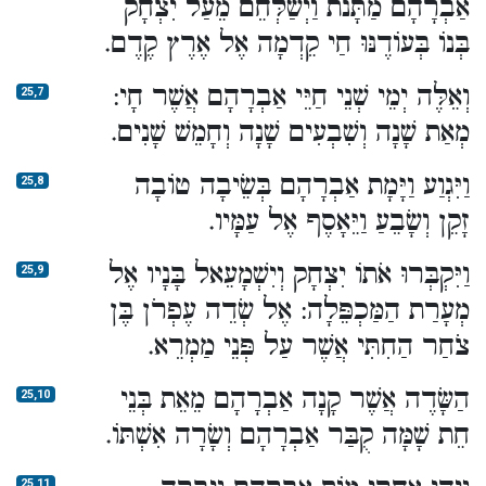
אַבְרָהָם מַתָּנֹת וַיְשַׁלְּחֵם מֵעַל יִצְחָק
בְּנוֹ בְּעוֹדֶנּוּ חַי קֵדְמָה אֶל אֶרֶץ קֶדֶם.
וְאֵלֶּה יְמֵי שְׁנֵי חַיֵּי אַבְרָהָם אֲשֶׁר חָי:
25,7
מְאַת שָׁנָה וְשִׁבְעִים שָׁנָה וְחָמֵשׁ שָׁנִים.
וַיִּגְוַע וַיָּמָת אַבְרָהָם בְּשֵׂיבָה טוֹבָה
25,8
זָקֵן וְשָׂבֵעַ וַיֵּאָסֶף אֶל עַמָּיו.
וַיִּקְבְּרוּ אֹתוֹ יִצְחָק וְיִשְׁמָעֵאל בָּנָיו אֶל
25,9
מְעָרַת הַמַּכְפֵּלָה: אֶל שְׂדֵה עֶפְרֹן בֶּן
צֹחַר הַחִתִּי אֲשֶׁר עַל פְּנֵי מַמְרֵא.
הַשָּׂדֶה אֲשֶׁר קָנָה אַבְרָהָם מֵאֵת בְּנֵי
25,10
חֵת שָׁמָּה קֻבַּר אַבְרָהָם וְשָׂרָה אִשְׁתּוֹ.
25,11