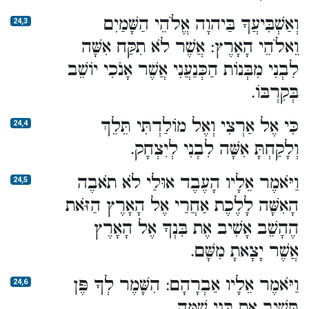
וְאַשְׁבִּיעֲךָ בַּיהוָה אֱלֹהֵי הַשָּׁמַיִם
24,3
וֵאלֹהֵי הָאָרֶץ: אֲשֶׁר לֹא תִקַּח אִשָּׁה
לִבְנִי מִבְּנוֹת הַכְּנַעֲנִי אֲשֶׁר אָנֹכִי יוֹשֵׁב
בְּקִרְבּוֹ.
כִּי אֶל אַרְצִי וְאֶל מוֹלַדְתִּי תֵּלֵךְ
24,4
וְלָקַחְתָּ אִשָּׁה לִבְנִי לְיִצְחָק.
וַיֹּאמֶר אֵלָיו הָעֶבֶד אוּלַי לֹא תֹאבֶה
24,5
הָאִשָּׁה לָלֶכֶת אַחֲרַי אֶל הָאָרֶץ הַזֹּאת
הֶהָשֵׁב אָשִׁיב אֶת בִּנְךָ אֶל הָאָרֶץ
אֲשֶׁר יָצָאתָ מִשָּׁם.
וַיֹּאמֶר אֵלָיו אַבְרָהָם: הִשָּׁמֶר לְךָ פֶּן
24,6
תָּשִׁיב אֶת בְּנִי שָׁמָּה.