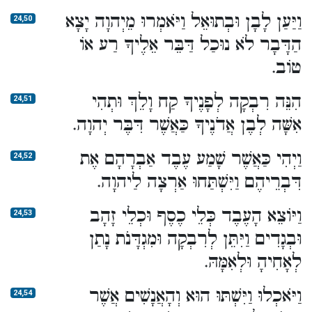
וַיַּעַן לָבָן וּבְתוּאֵל וַיֹּאמְרוּ מֵיְהוָה יָצָא
24,50
הַדָּבָר לֹא נוּכַל דַּבֵּר אֵלֶיךָ רַע אוֹ
טוֹב.
הִנֵּה רִבְקָה לְפָנֶיךָ קַח וָלֵךְ וּתְהִי
24,51
אִשָּׁה לְבֶן אֲדֹנֶיךָ כַּאֲשֶׁר דִּבֶּר יְהוָה.
וַיְהִי כַּאֲשֶׁר שָׁמַע עֶבֶד אַבְרָהָם אֶת
24,52
דִּבְרֵיהֶם וַיִּשְׁתַּחוּ אַרְצָה לַיהוָה.
וַיּוֹצֵא הָעֶבֶד כְּלֵי כֶסֶף וּכְלֵי זָהָב
24,53
וּבְגָדִים וַיִּתֵּן לְרִבְקָה וּמִגְדָּנֹת נָתַן
לְאָחִיהָ וּלְאִמָּהּ.
וַיֹּאכְלוּ וַיִּשְׁתּוּ הוּא וְהָאֲנָשִׁים אֲשֶׁר
24,54