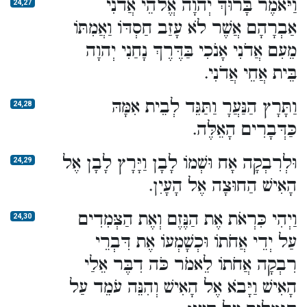
וַיֹּאמֶר בָּרוּךְ יְהוָה אֱלֹהֵי אֲדֹנִי
24,27
אַבְרָהָם אֲשֶׁר לֹא עָזַב חַסְדּוֹ וַאֲמִתּוֹ
מֵעִם אֲדֹנִי אָנֹכִי בַּדֶּרֶךְ נָחַנִי יְהוָה
בֵּית אֲחֵי אֲדֹנִי.
וַתָּרָץ הַנַּעֲרָ וַתַּגֵּד לְבֵית אִמָּהּ
24,28
כַּדְּבָרִים הָאֵלֶּה.
וּלְרִבְקָה אָח וּשְׁמוֹ לָבָן וַיָּרָץ לָבָן אֶל
24,29
הָאִישׁ הַחוּצָה אֶל הָעָיִן.
וַיְהִי כִּרְאֹת אֶת הַנֶּזֶם וְאֶת הַצְּמִדִים
24,30
עַל יְדֵי אֲחֹתוֹ וּכְשָׁמְעוֹ אֶת דִּבְרֵי
רִבְקָה אֲחֹתוֹ לֵאמֹר כֹּה דִבֶּר אֵלַי
הָאִישׁ וַיָּבֹא אֶל הָאִישׁ וְהִנֵּה עֹמֵד עַל