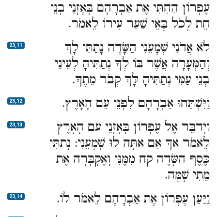
עֶפְרוֹן הַחִתִּי אֶת אַבְרָהָם בְּאָזְנֵי בְנֵי
חֵת לְכֹל בָּאֵי שַׁעַר עִירוֹ לֵאמֹר.
לֹא אֲדֹנִי שְׁמָעֵנִי הַשָּׂדֶה נָתַתִּי לָךְ
23,11
וְהַמְּעָרָה אֲשֶׁר בּוֹ לְךָ נְתַתִּיהָ לְעֵינֵי
בְנֵי עַמִּי נְתַתִּיהָ לָּךְ קְבֹר מֵתֶךָ.
וַיִּשְׁתַּחוּ אַבְרָהָם לִפְנֵי עַם הָאָרֶץ.
23,12
וַיְדַבֵּר אֶל עֶפְרוֹן בְּאָזְנֵי עַם הָאָרֶץ
23,13
לֵאמֹר אַךְ אִם אַתָּה לוּ שְׁמָעֵנִי: נָתַתִּי
כֶּסֶף הַשָּׂדֶה קַח מִמֶּנִּי וְאֶקְבְּרָה אֶת
מֵתִי שָׁמָּה.
וַיַּעַן עֶפְרוֹן אֶת אַבְרָהָם לֵאמֹר לוֹ.
23,14