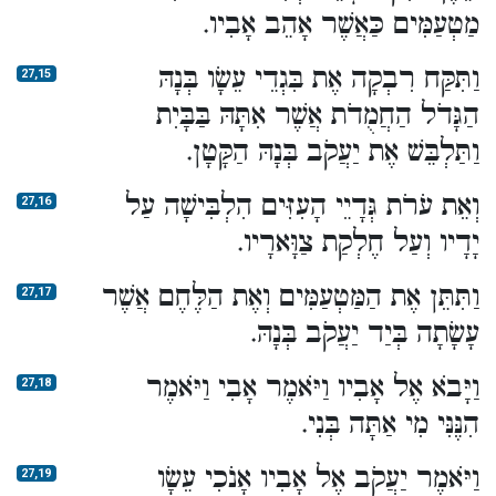
מַטְעַמִּים כַּאֲשֶׁר אָהֵב אָבִיו.
וַתִּקַּח רִבְקָה אֶת בִּגְדֵי עֵשָׂו בְּנָהּ
27,15
הַגָּדֹל הַחֲמֻדֹת אֲשֶׁר אִתָּהּ בַּבָּיִת
וַתַּלְבֵּשׁ אֶת יַעֲקֹב בְּנָהּ הַקָּטָן.
וְאֵת עֹרֹת גְּדָיֵי הָעִזִּים הִלְבִּישָׁה עַל
27,16
יָדָיו וְעַל חֶלְקַת צַוָּארָיו.
וַתִּתֵּן אֶת הַמַּטְעַמִּים וְאֶת הַלֶּחֶם אֲשֶׁר
27,17
עָשָׂתָה בְּיַד יַעֲקֹב בְּנָהּ.
וַיָּבֹא אֶל אָבִיו וַיֹּאמֶר אָבִי וַיֹּאמֶר
27,18
הִנֶּנִּי מִי אַתָּה בְּנִי.
וַיֹּאמֶר יַעֲקֹב אֶל אָבִיו אָנֹכִי עֵשָׂו
27,19