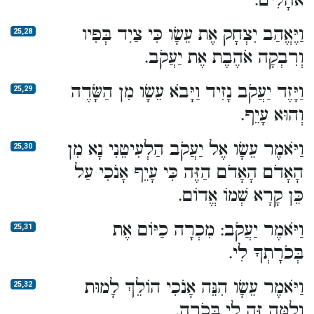
אֹהָלִים.
וַיֶּאֱהַב יִצְחָק אֶת עֵשָׂו כִּי צַיִד בְּפִיו
25,28
וְרִבְקָה אֹהֶבֶת אֶת יַעֲקֹב.
וַיָּזֶד יַעֲקֹב נָזִיד וַיָּבֹא עֵשָׂו מִן הַשָּׂדֶה
25,29
וְהוּא עָיֵף.
וַיֹּאמֶר עֵשָׂו אֶל יַעֲקֹב הַלְעִיטֵנִי נָא מִן
25,30
הָאָדֹם הָאָדֹם הַזֶּה כִּי עָיֵף אָנֹכִי עַל
כֵּן קָרָא שְׁמוֹ אֱדוֹם.
וַיֹּאמֶר יַעֲקֹב: מִכְרָה כַיּוֹם אֶת
25,31
בְּכֹרָתְךָ לִי.
וַיֹּאמֶר עֵשָׂו הִנֵּה אָנֹכִי הוֹלֵךְ לָמוּת
25,32
וְלָמָּה זֶּה לִי בְּכֹרָה.