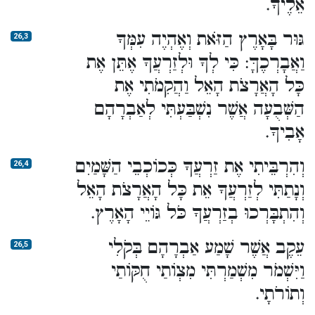
אֵלֶיךָ.
גּוּר בָּאָרֶץ הַזֹּאת וְאֶהְיֶה עִמְּךָ
26,3
וַאֲבָרְכֶךָּ: כִּי לְךָ וּלְזַרְעֲךָ אֶתֵּן אֶת
כָּל הָאֲרָצֹת הָאֵל וַהֲקִמֹתִי אֶת
הַשְּׁבֻעָה אֲשֶׁר נִשְׁבַּעְתִּי לְאַבְרָהָם
אָבִיךָ.
וְהִרְבֵּיתִי אֶת זַרְעֲךָ כְּכוֹכְבֵי הַשָּׁמַיִם
26,4
וְנָתַתִּי לְזַרְעֲךָ אֵת כָּל הָאֲרָצֹת הָאֵל
וְהִתְבָּרְכוּ בְזַרְעֲךָ כֹּל גּוֹיֵי הָאָרֶץ.
עֵקֶב אֲשֶׁר שָׁמַע אַבְרָהָם בְּקֹלִי
26,5
וַיִּשְׁמֹר מִשְׁמַרְתִּי מִצְו‍ֹתַי חֻקּוֹתַי
וְתוֹרֹתָי.