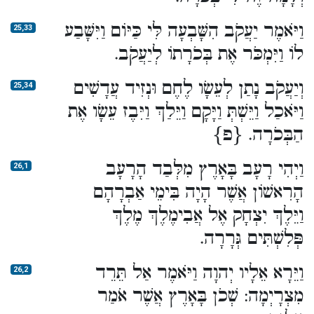
וַיֹּאמֶר יַעֲקֹב הִשָּׁבְעָה לִּי כַּיּוֹם וַיִּשָּׁבַע
25,33
לוֹ וַיִּמְכֹּר אֶת בְּכֹרָתוֹ לְיַעֲקֹב.
וְיַעֲקֹב נָתַן לְעֵשָׂו לֶחֶם וּנְזִיד עֲדָשִׁים
25,34
וַיֹּאכַל וַיֵּשְׁתְּ וַיָּקָם וַיֵּלַךְ וַיִּבֶז עֵשָׂו אֶת
הַבְּכֹרָה. {פ}
וַיְהִי רָעָב בָּאָרֶץ מִלְּבַד הָרָעָב
26,1
הָרִאשׁוֹן אֲשֶׁר הָיָה בִּימֵי אַבְרָהָם
וַיֵּלֶךְ יִצְחָק אֶל אֲבִימֶלֶךְ מֶלֶךְ
פְּלִשְׁתִּים גְּרָרָה.
וַיֵּרָא אֵלָיו יְהוָה וַיֹּאמֶר אַל תֵּרֵד
26,2
מִצְרָיְמָה: שְׁכֹן בָּאָרֶץ אֲשֶׁר אֹמַר