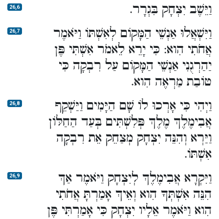
וַיֵּשֶׁב יִצְחָק בִּגְרָר.
26,6
וַיִּשְׁאֲלוּ אַנְשֵׁי הַמָּקוֹם לְאִשְׁתּוֹ וַיֹּאמֶר
26,7
אֲחֹתִי הִוא: כִּי יָרֵא לֵאמֹר אִשְׁתִּי פֶּן
יַהַרְגֻנִי אַנְשֵׁי הַמָּקוֹם עַל רִבְקָה כִּי
טוֹבַת מַרְאֶה הִוא.
וַיְהִי כִּי אָרְכוּ לוֹ שָׁם הַיָּמִים וַיַּשְׁקֵף
26,8
אֲבִימֶלֶךְ מֶלֶךְ פְּלִשְׁתִּים בְּעַד הַחַלּוֹן
וַיַּרְא וְהִנֵּה יִצְחָק מְצַחֵק אֵת רִבְקָה
אִשְׁתּוֹ.
וַיִּקְרָא אֲבִימֶלֶךְ לְיִצְחָק וַיֹּאמֶר אַךְ
26,9
הִנֵּה אִשְׁתְּךָ הִוא וְאֵיךְ אָמַרְתָּ אֲחֹתִי
הִוא וַיֹּאמֶר אֵלָיו יִצְחָק כִּי אָמַרְתִּי פֶּן