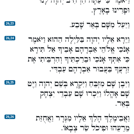
וַיֹּאמֶר כִּי עַתָּה הִרְחִיב יְהוָה לָנוּ
וּפָרִינוּ בָאָרֶץ.
וַיַּעַל מִשָּׁם בְּאֵר שָׁבַע.
26,23
וַיֵּרָא אֵלָיו יְהוָה בַּלַּיְלָה הַהוּא וַיֹּאמֶר
26,24
אָנֹכִי אֱלֹהֵי אַבְרָהָם אָבִיךָ אַל תִּירָא
כִּי אִתְּךָ אָנֹכִי וּבֵרַכְתִּיךָ וְהִרְבֵּיתִי אֶת
זַרְעֲךָ בַּעֲבוּר אַבְרָהָם עַבְדִּי.
וַיִּבֶן שָׁם מִזְבֵּחַ וַיִּקְרָא בְּשֵׁם יְהוָה וַיֶּט
26,25
שָׁם אָהֳלוֹ וַיִּכְרוּ שָׁם עַבְדֵי יִצְחָק
בְּאֵר.
וַאֲבִימֶלֶךְ הָלַךְ אֵלָיו מִגְּרָר וַאֲחֻזַּת
26,26
מֵרֵעֵהוּ וּפִיכֹל שַׂר צְבָאוֹ.