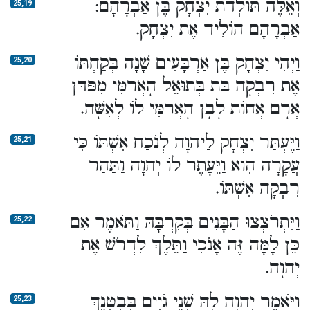
וְאֵלֶּה תּוֹלְדֹת יִצְחָק בֶּן אַבְרָהָם:
25,19
אַבְרָהָם הוֹלִיד אֶת יִצְחָק.
וַיְהִי יִצְחָק בֶּן אַרְבָּעִים שָׁנָה בְּקַחְתּוֹ
25,20
אֶת רִבְקָה בַּת בְּתוּאֵל הָאֲרַמִּי מִפַּדַּן
אֲרָם אֲחוֹת לָבָן הָאֲרַמִּי לוֹ לְאִשָּׁה.
וַיֶּעְתַּר יִצְחָק לַיהוָה לְנֹכַח אִשְׁתּוֹ כִּי
25,21
עֲקָרָה הִוא וַיֵּעָתֶר לוֹ יְהוָה וַתַּהַר
רִבְקָה אִשְׁתּוֹ.
וַיִּתְרֹצְצוּ הַבָּנִים בְּקִרְבָּהּ וַתֹּאמֶר אִם
25,22
כֵּן לָמָּה זֶּה אָנֹכִי וַתֵּלֶךְ לִדְרֹשׁ אֶת
יְהוָה.
וַיֹּאמֶר יְהוָה לָהּ שְׁנֵי גֹיִים בְּבִטְנֵךְ
25,23