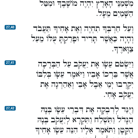
מִשְׁמַנֵּי הָאָרֶץ יִהְיֶה מוֹשָׁבֶךָ וּמִטַּל
הַשָּׁמַיִם מֵעָל.
וְעַל חַרְבְּךָ תִחְיֶה וְאֶת אָחִיךָ תַּעֲבֹד
27,40
וְהָיָה כַּאֲשֶׁר תָּרִיד וּפָרַקְתָּ עֻלּוֹ מֵעַל
צַוָּארֶךָ.
וַיִּשְׂטֹם עֵשָׂו אֶת יַעֲקֹב עַל הַבְּרָכָה
27,41
אֲשֶׁר בֵּרְכוֹ אָבִיו וַיֹּאמֶר עֵשָׂו בְּלִבּוֹ
יִקְרְבוּ יְמֵי אֵבֶל אָבִי וְאַהַרְגָה אֶת
יַעֲקֹב אָחִי.
וַיֻּגַּד לְרִבְקָה אֶת דִּבְרֵי עֵשָׂו בְּנָהּ
27,42
הַגָּדֹל וַתִּשְׁלַח וַתִּקְרָא לְיַעֲקֹב בְּנָהּ
הַקָּטָן וַתֹּאמֶר אֵלָיו הִנֵּה עֵשָׂו אָחִיךָ