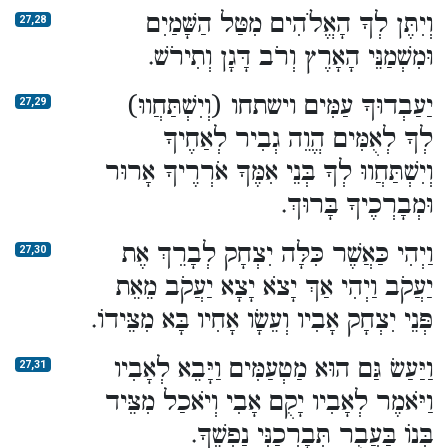
וְיִתֶּן לְךָ הָאֱלֹהִים מִטַּל הַשָּׁמַיִם
27,28
וּמִשְׁמַנֵּי הָאָרֶץ וְרֹב דָּגָן וְתִירֹשׁ.
יַעַבְדוּךָ עַמִּים וישתחו (וְיִשְׁתַּחֲווּ)
27,29
לְךָ לְאֻמִּים הֱוֵה גְבִיר לְאַחֶיךָ
וְיִשְׁתַּחֲווּ לְךָ בְּנֵי אִמֶּךָ אֹרְרֶיךָ אָרוּר
וּמְבָרְכֶיךָ בָּרוּךְ.
וַיְהִי כַּאֲשֶׁר כִּלָּה יִצְחָק לְבָרֵךְ אֶת
27,30
יַעֲקֹב וַיְהִי אַךְ יָצֹא יָצָא יַעֲקֹב מֵאֵת
פְּנֵי יִצְחָק אָבִיו וְעֵשָׂו אָחִיו בָּא מִצֵּידוֹ.
וַיַּעַשׂ גַּם הוּא מַטְעַמִּים וַיָּבֵא לְאָבִיו
27,31
וַיֹּאמֶר לְאָבִיו יָקֻם אָבִי וְיֹאכַל מִצֵּיד
בְּנוֹ בַּעֲבֻר תְּבָרְכַנִּי נַפְשֶׁךָ.