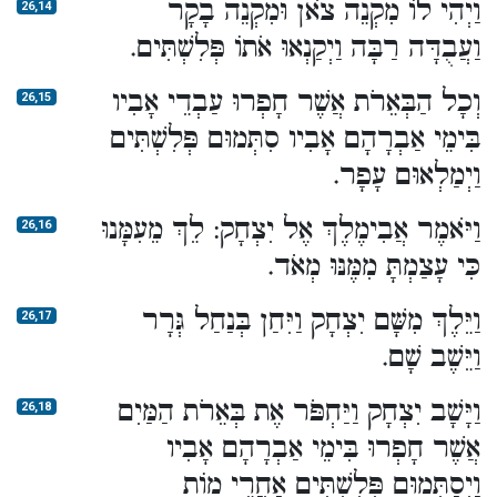
וַיְהִי לוֹ מִקְנֵה צֹאן וּמִקְנֵה בָקָר
26,14
וַעֲבֻדָּה רַבָּה וַיְקַנְאוּ אֹתוֹ פְּלִשְׁתִּים.
וְכָל הַבְּאֵרֹת אֲשֶׁר חָפְרוּ עַבְדֵי אָבִיו
26,15
בִּימֵי אַבְרָהָם אָבִיו סִתְּמוּם פְּלִשְׁתִּים
וַיְמַלְאוּם עָפָר.
וַיֹּאמֶר אֲבִימֶלֶךְ אֶל יִצְחָק: לֵךְ מֵעִמָּנוּ
26,16
כִּי עָצַמְתָּ מִמֶּנּוּ מְאֹד.
וַיֵּלֶךְ מִשָּׁם יִצְחָק וַיִּחַן בְּנַחַל גְּרָר
26,17
וַיֵּשֶׁב שָׁם.
וַיָּשָׁב יִצְחָק וַיַּחְפֹּר אֶת בְּאֵרֹת הַמַּיִם
26,18
אֲשֶׁר חָפְרוּ בִּימֵי אַבְרָהָם אָבִיו
וַיְסַתְּמוּם פְּלִשְׁתִּים אַחֲרֵי מוֹת