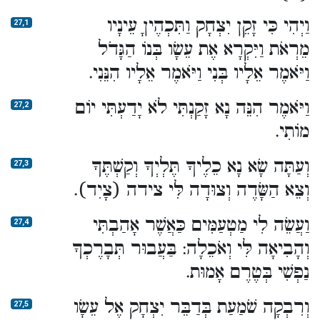
וַיְהִי כִּי זָקֵן יִצְחָק וַתִּכְהֶיןָ עֵינָיו
27,1
מֵרְאֹת וַיִּקְרָא אֶת עֵשָׂו בְּנוֹ הַגָּדֹל
וַיֹּאמֶר אֵלָיו בְּנִי וַיֹּאמֶר אֵלָיו הִנֵּנִי.
וַיֹּאמֶר הִנֵּה נָא זָקַנְתִּי לֹא יָדַעְתִּי יוֹם
27,2
מוֹתִי.
וְעַתָּה שָׂא נָא כֵלֶיךָ תֶּלְיְךָ וְקַשְׁתֶּךָ
27,3
וְצֵא הַשָּׂדֶה וְצוּדָה לִּי צידה (צָיִד).
וַעֲשֵׂה לִי מַטְעַמִּים כַּאֲשֶׁר אָהַבְתִּי
27,4
וְהָבִיאָה לִּי וְאֹכֵלָה: בַּעֲבוּר תְּבָרֶכְךָ
נַפְשִׁי בְּטֶרֶם אָמוּת.
וְרִבְקָה שֹׁמַעַת בְּדַבֵּר יִצְחָק אֶל עֵשָׂו
27,5