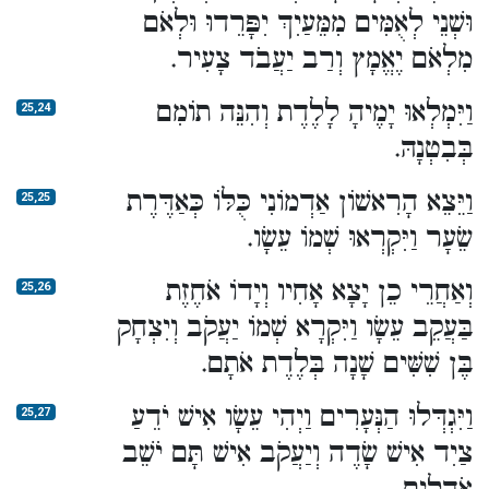
וּשְׁנֵי לְאֻמִּים מִמֵּעַיִךְ יִפָּרֵדוּ וּלְאֹם
מִלְאֹם יֶאֱמָץ וְרַב יַעֲבֹד צָעִיר.
וַיִּמְלְאוּ יָמֶיהָ לָלֶדֶת וְהִנֵּה תוֹמִם
25,24
בְּבִטְנָהּ.
וַיֵּצֵא הָרִאשׁוֹן אַדְמוֹנִי כֻּלּוֹ כְּאַדֶּרֶת
25,25
שֵׂעָר וַיִּקְרְאוּ שְׁמוֹ עֵשָׂו.
וְאַחֲרֵי כֵן יָצָא אָחִיו וְיָדוֹ אֹחֶזֶת
25,26
בַּעֲקֵב עֵשָׂו וַיִּקְרָא שְׁמוֹ יַעֲקֹב וְיִצְחָק
בֶּן שִׁשִּׁים שָׁנָה בְּלֶדֶת אֹתָם.
וַיִּגְדְּלוּ הַנְּעָרִים וַיְהִי עֵשָׂו אִישׁ יֹדֵעַ
25,27
צַיִד אִישׁ שָׂדֶה וְיַעֲקֹב אִישׁ תָּם יֹשֵׁב