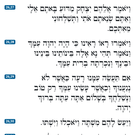
וַיֹּאמֶר אֲלֵהֶם יִצְחָק מַדּוּעַ בָּאתֶם אֵלָי
26,27
וְאַתֶּם שְׂנֵאתֶם אֹתִי וַתְּשַׁלְּחוּנִי
מֵאִתְּכֶם.
וַיֹּאמְרוּ רָאוֹ רָאִינוּ כִּי הָיָה יְהוָה עִמָּךְ
26,28
וַנֹּאמֶר תְּהִי נָא אָלָה בֵּינוֹתֵינוּ בֵּינֵינוּ
וּבֵינֶךָ וְנִכְרְתָה בְרִית עִמָּךְ.
אִם תַּעֲשֵׂה עִמָּנוּ רָעָה כַּאֲשֶׁר לֹא
26,29
נְגַעֲנוּךָ וְכַאֲשֶׁר עָשִׂינוּ עִמְּךָ רַק טוֹב
וַנְּשַׁלֵּחֲךָ בְּשָׁלוֹם אַתָּה עַתָּה בְּרוּךְ
יְהוָה.
וַיַּעַשׂ לָהֶם מִשְׁתֶּה וַיֹּאכְלוּ וַיִּשְׁתּוּ.
26,30