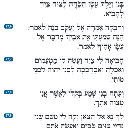
בְּנוֹ וַיֵּלֶךְ עֵשָׂו הַשָּׂדֶה לָצוּד צַיִד
לְהָבִיא.
וְרִבְקָה אָמְרָה אֶל יַעֲקֹב בְּנָהּ לֵאמֹר:
27,6
הִנֵּה שָׁמַעְתִּי אֶת אָבִיךָ מְדַבֵּר אֶל
עֵשָׂו אָחִיךָ לֵאמֹר.
הָבִיאָה לִּי צַיִד וַעֲשֵׂה לִי מַטְעַמִּים
27,7
וְאֹכֵלָה וַאֲבָרֶכְכָה לִפְנֵי יְהוָה לִפְנֵי
מוֹתִי.
וְעַתָּה בְנִי שְׁמַע בְּקֹלִי לַאֲשֶׁר אֲנִי
27,8
מְצַוָּה אֹתָךְ.
לֶךְ נָא אֶל הַצֹּאן וְקַח לִי מִשָּׁם שְׁנֵי
27,9
גְּדָיֵי עִזִּים טֹבִים וְאֶעֱשֶׂה אֹתָם