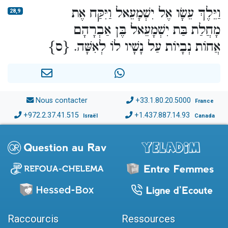
וַיֵּלֶךְ עֵשָׂו אֶל יִשְׁמָעֵאל וַיִּקַּח אֶת
28,9
מָחֲלַת בַּת יִשְׁמָעֵאל בֶּן אַבְרָהָם
אֲחוֹת נְבָיוֹת עַל נָשָׁיו לוֹ לְאִשָּׁה. {ס}
Nous contacter
+33.1.80.20.5000
France
+972.2.37.41.515
+1.437.887.14.93
Israël
Canada
Raccourcis
Ressources