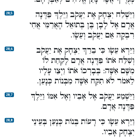
וַיִּשְׁלַח יִצְחָק אֶת יַעֲקֹב וַיֵּלֶךְ פַּדֶּנָה
28,5
אֲרָם אֶל לָבָן בֶּן בְּתוּאֵל הָאֲרַמִּי אֲחִי
רִבְקָה אֵם יַעֲקֹב וְעֵשָׂו.
וַיַּרְא עֵשָׂו כִּי בֵרַךְ יִצְחָק אֶת יַעֲקֹב
28,6
וְשִׁלַּח אֹתוֹ פַּדֶּנָה אֲרָם לָקַחַת לוֹ
מִשָּׁם אִשָּׁה: בְּבָרְכוֹ אֹתוֹ וַיְצַו עָלָיו
לֵאמֹר לֹא תִקַּח אִשָּׁה מִבְּנוֹת כְּנָעַן.
וַיִּשְׁמַע יַעֲקֹב אֶל אָבִיו וְאֶל אִמּוֹ וַיֵּלֶךְ
28,7
פַּדֶּנָה אֲרָם.
וַיַּרְא עֵשָׂו כִּי רָעוֹת בְּנוֹת כְּנָעַן בְּעֵינֵי
28,8
יִצְחָק אָבִיו.