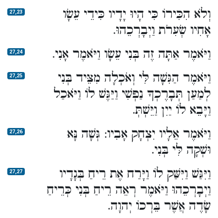
וְלֹא הִכִּירוֹ כִּי הָיוּ יָדָיו כִּידֵי עֵשָׂו
27,23
אָחִיו שְׂעִרֹת וַיְבָרְכֵהוּ.
וַיֹּאמֶר אַתָּה זֶה בְּנִי עֵשָׂו וַיֹּאמֶר אָנִי.
27,24
וַיֹּאמֶר הַגִּשָׁה לִּי וְאֹכְלָה מִצֵּיד בְּנִי
27,25
לְמַעַן תְּבָרֶכְךָ נַפְשִׁי וַיַּגֶּשׁ לוֹ וַיֹּאכַל
וַיָּבֵא לוֹ יַיִן וַיֵּשְׁתְּ.
וַיֹּאמֶר אֵלָיו יִצְחָק אָבִיו: גְּשָׁה נָּא
27,26
וּשְׁקָה לִּי בְּנִי.
וַיִּגַּשׁ וַיִּשַּׁק לוֹ וַיָּרַח אֶת רֵיחַ בְּגָדָיו
27,27
וַיְבָרְכֵהוּ וַיֹּאמֶר רְאֵה רֵיחַ בְּנִי כְּרֵיחַ
שָׂדֶה אֲשֶׁר בֵּרְכוֹ יְהוָה.