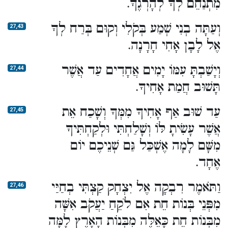
מִתְנַחֵם לְךָ לְהָרְגֶךָ.
וְעַתָּה בְנִי שְׁמַע בְּקֹלִי וְקוּם בְּרַח לְךָ
27,43
אֶל לָבָן אָחִי חָרָנָה.
וְיָשַׁבְתָּ עִמּוֹ יָמִים אֲחָדִים עַד אֲשֶׁר
27,44
תָּשׁוּב חֲמַת אָחִיךָ.
עַד שׁוּב אַף אָחִיךָ מִמְּךָ וְשָׁכַח אֵת
27,45
אֲשֶׁר עָשִׂיתָ לּוֹ וְשָׁלַחְתִּי וּלְקַחְתִּיךָ
מִשָּׁם לָמָה אֶשְׁכַּל גַּם שְׁנֵיכֶם יוֹם
אֶחָד.
וַתֹּאמֶר רִבְקָה אֶל יִצְחָק קַצְתִּי בְחַיַּי
27,46
מִפְּנֵי בְּנוֹת חֵת אִם לֹקֵחַ יַעֲקֹב אִשָּׁה
מִבְּנוֹת חֵת כָּאֵלֶּה מִבְּנוֹת הָאָרֶץ לָמָּה