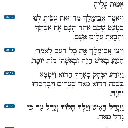
אָמוּת עָלֶיהָ.
וַיֹּאמֶר אֲבִימֶלֶךְ מַה זֹּאת עָשִׂיתָ לָּנוּ
26,10
כִּמְעַט שָׁכַב אַחַד הָעָם אֶת אִשְׁתֶּךָ
וְהֵבֵאתָ עָלֵינוּ אָשָׁם.
וַיְצַו אֲבִימֶלֶךְ אֶת כָּל הָעָם לֵאמֹר:
26,11
הַנֹּגֵעַ בָּאִישׁ הַזֶּה וּבְאִשְׁתּוֹ מוֹת יוּמָת.
וַיִּזְרַע יִצְחָק בָּאָרֶץ הַהִוא וַיִּמְצָא
26,12
בַּשָּׁנָה הַהִוא מֵאָה שְׁעָרִים וַיְבָרְכֵהוּ
יְהוָה.
וַיִּגְדַּל הָאִישׁ וַיֵּלֶךְ הָלוֹךְ וְגָדֵל עַד כִּי
26,13
גָדַל מְאֹד.