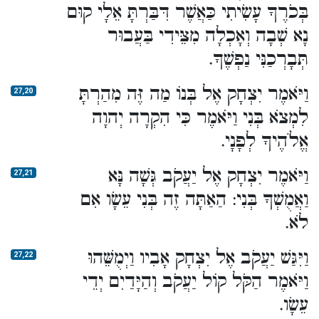
בְּכֹרֶךָ עָשִׂיתִי כַּאֲשֶׁר דִּבַּרְתָּ אֵלָי קוּם
נָא שְׁבָה וְאָכְלָה מִצֵּידִי בַּעֲבוּר
תְּבָרְכַנִּי נַפְשֶׁךָ.
וַיֹּאמֶר יִצְחָק אֶל בְּנוֹ מַה זֶּה מִהַרְתָּ
27,20
לִמְצֹא בְּנִי וַיֹּאמֶר כִּי הִקְרָה יְהוָה
אֱלֹהֶיךָ לְפָנָי.
וַיֹּאמֶר יִצְחָק אֶל יַעֲקֹב גְּשָׁה נָּא
27,21
וַאֲמֻשְׁךָ בְּנִי: הַאַתָּה זֶה בְּנִי עֵשָׂו אִם
לֹא.
וַיִּגַּשׁ יַעֲקֹב אֶל יִצְחָק אָבִיו וַיְמֻשֵּׁהוּ
27,22
וַיֹּאמֶר הַקֹּל קוֹל יַעֲקֹב וְהַיָּדַיִם יְדֵי
עֵשָׂו.