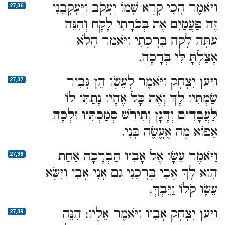
וַיֹּאמֶר הֲכִי קָרָא שְׁמוֹ יַעֲקֹב וַיַּעְקְבֵנִי
27,36
זֶה פַעֲמַיִם אֶת בְּכֹרָתִי לָקָח וְהִנֵּה
עַתָּה לָקַח בִּרְכָתִי וַיֹּאמַר הֲלֹא
אָצַלְתָּ לִּי בְּרָכָה.
וַיַּעַן יִצְחָק וַיֹּאמֶר לְעֵשָׂו הֵן גְּבִיר
27,37
שַׂמְתִּיו לָךְ וְאֶת כָּל אֶחָיו נָתַתִּי לוֹ
לַעֲבָדִים וְדָגָן וְתִירֹשׁ סְמַכְתִּיו וּלְכָה
אֵפוֹא מָה אֶעֱשֶׂה בְּנִי.
וַיֹּאמֶר עֵשָׂו אֶל אָבִיו הַבְרָכָה אַחַת
27,38
הִוא לְךָ אָבִי בָּרְכֵנִי גַם אָנִי אָבִי וַיִּשָּׂא
עֵשָׂו קֹלוֹ וַיֵּבְךְּ.
וַיַּעַן יִצְחָק אָבִיו וַיֹּאמֶר אֵלָיו: הִנֵּה
27,39