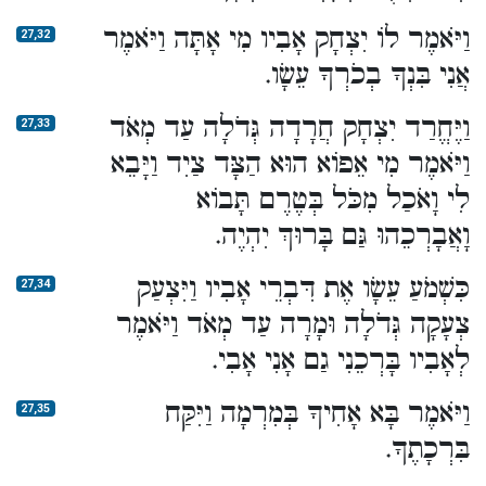
וַיֹּאמֶר לוֹ יִצְחָק אָבִיו מִי אָתָּה וַיֹּאמֶר
27,32
אֲנִי בִּנְךָ בְכֹרְךָ עֵשָׂו.
וַיֶּחֱרַד יִצְחָק חֲרָדָה גְּדֹלָה עַד מְאֹד
27,33
וַיֹּאמֶר מִי אֵפוֹא הוּא הַצָּד צַיִד וַיָּבֵא
לִי וָאֹכַל מִכֹּל בְּטֶרֶם תָּבוֹא
וָאֲבָרְכֵהוּ גַּם בָּרוּךְ יִהְיֶה.
כִּשְׁמֹעַ עֵשָׂו אֶת דִּבְרֵי אָבִיו וַיִּצְעַק
27,34
צְעָקָה גְּדֹלָה וּמָרָה עַד מְאֹד וַיֹּאמֶר
לְאָבִיו בָּרְכֵנִי גַם אָנִי אָבִי.
וַיֹּאמֶר בָּא אָחִיךָ בְּמִרְמָה וַיִּקַּח
27,35
בִּרְכָתֶךָ.