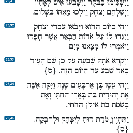
וַיַּשְׁכִּימוּ בַבֹּקֶר וַיִּשָּׁבְעוּ אִישׁ לְאָחִיו
26,31
וַיְשַׁלְּחֵם יִצְחָק וַיֵּלְכוּ מֵאִתּוֹ בְּשָׁלוֹם.
וַיְהִי בַּיּוֹם הַהוּא וַיָּבֹאוּ עַבְדֵי יִצְחָק
26,32
וַיַּגִּדוּ לוֹ עַל אֹדוֹת הַבְּאֵר אֲשֶׁר חָפָרוּ
וַיֹּאמְרוּ לוֹ מָצָאנוּ מָיִם.
וַיִּקְרָא אֹתָהּ שִׁבְעָה עַל כֵּן שֵׁם הָעִיר
26,33
בְּאֵר שֶׁבַע עַד הַיּוֹם הַזֶּה. {ס}
וַיְהִי עֵשָׂו בֶּן אַרְבָּעִים שָׁנָה וַיִּקַּח אִשָּׁה
26,34
אֶת יְהוּדִית בַּת בְּאֵרִי הַחִתִּי וְאֶת
בָּשְׂמַת בַּת אֵילֹן הַחִתִּי.
וַתִּהְיֶיןָ מֹרַת רוּחַ לְיִצְחָק וּלְרִבְקָה.
26,35
{ס}