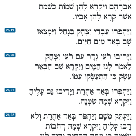
אַבְרָהָם וַיִּקְרָא לָהֶן שֵׁמוֹת כַּשֵּׁמֹת
אֲשֶׁר קָרָא לָהֶן אָבִיו.
וַיַּחְפְּרוּ עַבְדֵי יִצְחָק בַּנָּחַל וַיִּמְצְאוּ
26,19
שָׁם בְּאֵר מַיִם חַיִּים.
וַיָּרִיבוּ רֹעֵי גְרָר עִם רֹעֵי יִצְחָק
26,20
לֵאמֹר לָנוּ הַמָּיִם וַיִּקְרָא שֵׁם הַבְּאֵר
עֵשֶׂק כִּי הִתְעַשְּׂקוּ עִמּוֹ.
וַיַּחְפְּרוּ בְּאֵר אַחֶרֶת וַיָּרִיבוּ גַּם עָלֶיהָ
26,21
וַיִּקְרָא שְׁמָהּ שִׂטְנָה.
וַיַּעְתֵּק מִשָּׁם וַיַּחְפֹּר בְּאֵר אַחֶרֶת וְלֹא
26,22
רָבוּ עָלֶיהָ וַיִּקְרָא שְׁמָהּ רְחֹבוֹת