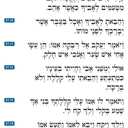
מַטְעַמִּים לְאָבִיךָ כַּאֲשֶׁר אָהֵב.
וְהֵבֵאתָ לְאָבִיךָ וְאָכָל בַּעֲבֻר אֲשֶׁר
27,10
יְבָרֶכְךָ לִפְנֵי מוֹתוֹ.
וַיֹּאמֶר יַעֲקֹב אֶל רִבְקָה אִמּוֹ: הֵן עֵשָׂו
27,11
אָחִי אִישׁ שָׂעִר וְאָנֹכִי אִישׁ חָלָק.
אוּלַי יְמֻשֵּׁנִי אָבִי וְהָיִיתִי בְעֵינָיו
27,12
כִּמְתַעְתֵּעַ וְהֵבֵאתִי עָלַי קְלָלָה וְלֹא
בְרָכָה.
וַתֹּאמֶר לוֹ אִמּוֹ עָלַי קִלְלָתְךָ בְּנִי אַךְ
27,13
שְׁמַע בְּקֹלִי וְלֵךְ קַח לִי.
וַיֵּלֶךְ וַיִּקַּח וַיָּבֵא לְאִמּוֹ וַתַּעַשׂ אִמּוֹ
27,14