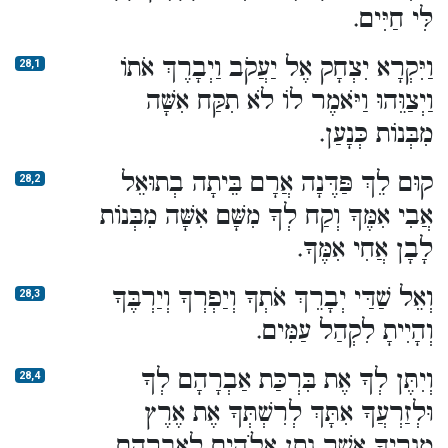
לִּי חַיִּים.
וַיִּקְרָא יִצְחָק אֶל יַעֲקֹב וַיְבָרֶךְ אֹתוֹ
28,1
וַיְצַוֵּהוּ וַיֹּאמֶר לוֹ לֹא תִקַּח אִשָּׁה
מִבְּנוֹת כְּנָעַן.
קוּם לֵךְ פַּדֶּנָה אֲרָם בֵּיתָה בְתוּאֵל
28,2
אֲבִי אִמֶּךָ וְקַח לְךָ מִשָּׁם אִשָּׁה מִבְּנוֹת
לָבָן אֲחִי אִמֶּךָ.
וְאֵל שַׁדַּי יְבָרֵךְ אֹתְךָ וְיַפְרְךָ וְיַרְבֶּךָ
28,3
וְהָיִיתָ לִקְהַל עַמִּים.
וְיִתֶּן לְךָ אֶת בִּרְכַּת אַבְרָהָם לְךָ
28,4
וּלְזַרְעֲךָ אִתָּךְ לְרִשְׁתְּךָ אֶת אֶרֶץ
מְגֻרֶיךָ אֲשֶׁר נָתַן אֱלֹהִים לְאַבְרָהָם.