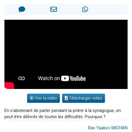
3 personnes viennent de nous rejoindre sur WhatsApp
3 personnes viennent de faire un don pour 5 jours de vacances aux Orphelins
Odaya vient de donner son Maasser
13 personnes viennent de demander une bénédiction
3 personnes viennent de nous rejoindre sur WhatsApp
Voir la vidéo
Télécharger vidéo
En s'abstenant de parler pendant la prière à la synagogue, on
peut être délivrés de toutes les difficultés. Pourquoi ?
Rav Yaakov MICHAN