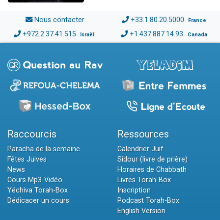
Nous contacter
+33.1.80.20.5000
France
+972.2.37.41.515
+1.437.887.14.93
Israël
Canada
Raccourcis
Ressources
Paracha de la semaine
Calendrier Juif
Fêtes Juives
Sidour (livre de prière)
News
Horaires de Chabbath
Cours Mp3-Vidéo
Livres Torah-Box
Yéchiva Torah-Box
Inscription
Dédicacer un cours
Podcast Torah-Box
English Version