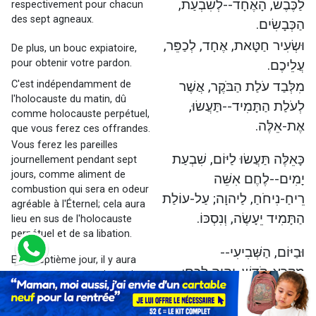
לַכֶּבֶשׂ, הָאֶחָד--לְשִׁבְעַת,
respectivement pour chacun
des sept agneaux.
הַכְּבָשִׂים.
וּשְׂעִיר חַטָּאת, אֶחָד, לְכַפֵּר,
De plus, un bouc expiatoire,
pour obtenir votre pardon.
עֲלֵיכֶם.
C'est indépendamment de
מִלְּבַד עֹלַת הַבֹּקֶר, אֲשֶׁר
l'holocauste du matin, dû
לְעֹלַת הַתָּמִיד--תַּעֲשׂוּ,
comme holocauste perpétuel,
אֶת-אֵלֶּה.
que vous ferez ces offrandes.
Vous ferez les pareilles
כָּאֵלֶּה תַּעֲשׂוּ לַיּוֹם, שִׁבְעַת
journellement pendant sept
jours, comme aliment de
יָמִים--לֶחֶם אִשֵּׁה
combustion qui sera en odeur
רֵיחַ-נִיחֹחַ, לַיהוָה; עַל-עוֹלַת
agréable à l'Éternel; cela aura
הַתָּמִיד יֵעָשֶׂה, וְנִסְכּוֹ.
lieu en sus de l'holocauste
perpétuel et de sa libation.
וּבַיּוֹם, הַשְּׁבִיעִי--
Et le septième jour, il y aura
מִקְרָא-קֹדֶשׁ, יִהְיֶה לָכֶם:
pour vous convocation sainte:
vous ne ferez aucune œuvre
כָּל-מְלֶאכֶת עֲבֹדָה, לֹא
servile.
תַעֲשׂוּ. {ס}