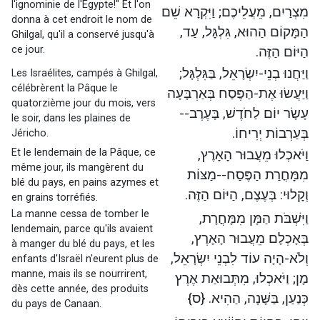
l'ignominie de l'Egypte!" Et l'on
מִצְרַיִם, מֵעֲלֵיכֶם; וַיִּקְרָא שֵׁם
donna à cet endroit le nom de
הַמָּקוֹם הַהוּא, גִּלְגָּל, עַד,
Ghilgal, qu'il a conservé jusqu'à
ce jour.
הַיּוֹם הַזֶּה.
וַיַּחֲנוּ בְנֵי-יִשְׂרָאֵל, בַּגִּלְגָּל;
Les Israélites, campés à Ghilgal,
célébrèrent la Pâque le
וַיַּעֲשׂוּ אֶת-הַפֶּסַח בְּאַרְבָּעָה
quatorzième jour du mois, vers
עָשָׂר יוֹם לַחֹדֶשׁ, בָּעֶרֶב--
le soir, dans les plaines de
בְּעַרְבוֹת יְרִיחוֹ.
Jéricho.
Et le lendemain de la Pâque, ce
וַיֹּאכְלוּ מֵעֲבוּר הָאָרֶץ,
même jour, ils mangèrent du
מִמָּחֳרַת הַפֶּסַח--מַצּוֹת
blé du pays, en pains azymes et
וְקָלוּי: בְּעֶצֶם, הַיּוֹם הַזֶּה.
en grains torréfiés.
La manne cessa de tomber le
וַיִּשְׁבֹּת הַמָּן מִמָּחֳרָת,
lendemain, parce qu'ils avaient
בְּאָכְלָם מֵעֲבוּר הָאָרֶץ,
à manger du blé du pays, et les
וְלֹא-הָיָה עוֹד לִבְנֵי יִשְׂרָאֵל,
enfants d'Israël n'eurent plus de
manne, mais ils se nourrirent,
מָן; וַיֹּאכְלוּ, מִתְּבוּאַת אֶרֶץ
dès cette année, des produits
כְּנַעַן, בַּשָּׁנָה, הַהִיא. {ס}
du pays de Canaan.