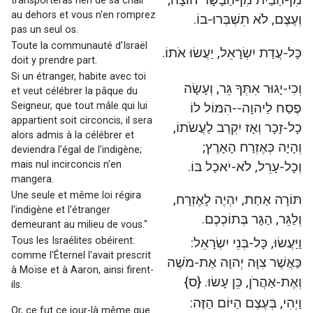
transporteras rien de sa chair
au dehors et vous n'en romprez
וְעֶצֶם, לֹא תִשְׁבְּרוּ-בוֹ.
pas un seul os.
Toute la communauté d'Israël
כָּל-עֲדַת יִשְׂרָאֵל, יַעֲשׂוּ אֹתוֹ.
doit y prendre part.
Si un étranger, habite avec toi
וְכִי-יָגוּר אִתְּךָ גֵּר, וְעָשָׂה
et veut célébrer la pâque du
Seigneur, que tout mâle qui lui
פֶסַח לַיהוָה--הִמּוֹל לוֹ
appartient soit circoncis, il sera
כָל-זָכָר וְאָז יִקְרַב לַעֲשֹׂתוֹ,
alors admis à la célébrer et
וְהָיָה כְּאֶזְרַח הָאָרֶץ;
deviendra l'égal de l'indigène;
mais nul incirconcis n'en
וְכָל-עָרֵל, לֹא-יֹאכַל בּוֹ.
mangera.
Une seule et même loi régira
תּוֹרָה אַחַת, יִהְיֶה לָאֶזְרָח,
l'indigène et l'étranger
וְלַגֵּר, הַגָּר בְּתוֹכְכֶם.
demeurant au milieu de vous."
Tous les Israélites obéirent:
וַיַּעֲשׂוּ, כָּל-בְּנֵי יִשְׂרָאֵל:
comme l'Éternel l'avait prescrit
כַּאֲשֶׁר צִוָּה יְהוָה אֶת-מֹשֶׁה
à Moïse et à Aaron, ainsi firent-
וְאֶת-אַהֲרֹן, כֵּן עָשׂוּ. {ס}
ils.
וַיְהִי, בְּעֶצֶם הַיּוֹם הַזֶּה:
Or, ce fut ce jour-là même que