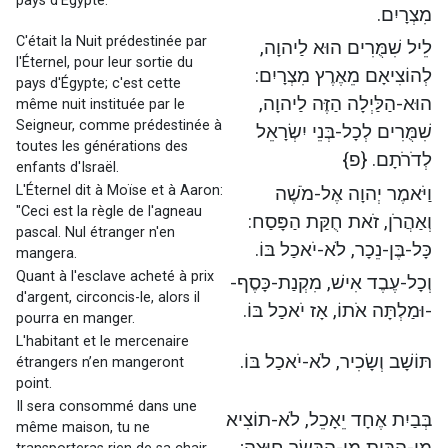
pays d'Égypte.
מִצְרָיִם.
C'était la Nuit prédestinée par
לֵיל שִׁמֻּרִים הוּא לַיהוָה,
l'Éternel, pour leur sortie du
לְהוֹצִיאָם מֵאֶרֶץ מִצְרָיִם:
pays d'Égypte; c'est cette
הוּא-הַלַּיְלָה הַזֶּה לַיהוָה,
même nuit instituée par le
Seigneur, comme prédestinée à
שִׁמֻּרִים לְכָל-בְּנֵי יִשְׂרָאֵל
toutes les générations des
לְדֹרֹתָם. {פ}
enfants d'Israël.
L'Éternel dit à Moïse et à Aaron:
וַיֹּאמֶר יְהוָה אֶל-מֹשֶׁה
"Ceci est la règle de l'agneau
וְאַהֲרֹן, זֹאת חֻקַּת הַפָּסַח:
pascal. Nul étranger n'en
כָּל-בֶּן-נֵכָר, לֹא-יֹאכַל בּוֹ.
mangera.
Quant à l'esclave acheté à prix
וְכָל-עֶבֶד אִישׁ, מִקְנַת-כָּסֶף-
d'argent, circoncis-le, alors il
-וּמַלְתָּה אֹתוֹ, אָז יֹאכַל בּוֹ.
pourra en manger.
L'habitant et le mercenaire
תּוֹשָׁב וְשָׂכִיר, לֹא-יֹאכַל בּוֹ.
étrangers n’en mangeront
point.
Il sera consommé dans une
בְּבַיִת אֶחָד יֵאָכֵל, לֹא-תוֹצִיא
même maison, tu ne
מִן-הַבַּיִת מִן-הַבָּשָׂר חוּצָה;