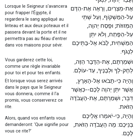
Lorsque le Seigneur s'avancera
אֶת-מִצְרַיִם, וְרָאָה אֶת-הַדָּם
pour frapper l'Égypte, il
עַל-הַמַּשְׁקוֹף, וְעַל שְׁתֵּי
regardera le sang appliqué au
הַמְּזוּזֹת; וּפָסַח יְהוָה,
linteau et aux deux poteaux et il
passera devant la porte et il ne
עַל-הַפֶּתַח, וְלֹא יִתֵּן
permettra pas au fléau d'entrer
הַמַּשְׁחִית, לָבֹא אֶל-בָּתֵּיכֶם
dans vos maisons pour sévir.
לִנְגֹּף.
Vous garderez cette loi,
וּשְׁמַרְתֶּם, אֶת-הַדָּבָר הַזֶּה,
comme une règle invariable
לְחָק-לְךָ וּלְבָנֶיךָ, עַד-עוֹלָם.
pour toi et pour tes enfants.
וְהָיָה כִּי-תָבֹאוּ אֶל-הָאָרֶץ,
Et lorsque vous serez arrivés
dans le pays que le Seigneur
אֲשֶׁר יִתֵּן יְהוָה לָכֶם--כַּאֲשֶׁר
vous donnera, comme il l'a
דִּבֵּר; וּשְׁמַרְתֶּם, אֶת-הָעֲבֹדָה
promis, vous conserverez ce
הַזֹּאת.
rite.
וְהָיָה, כִּי-יֹאמְרוּ אֲלֵיכֶם
Alors, quand vos enfants vous
בְּנֵיכֶם: מָה הָעֲבֹדָה הַזֹּאת,
demanderont: ‘Que signifie pour
vous ce rite?’
לָכֶם.