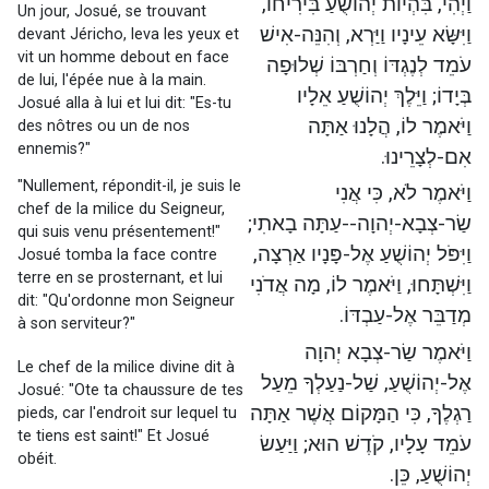
וַיְהִי, בִּהְיוֹת יְהוֹשֻׁעַ בִּירִיחוֹ,
Un jour, Josué, se trouvant
וַיִּשָּׂא עֵינָיו וַיַּרְא, וְהִנֵּה-אִישׁ
devant Jéricho, leva les yeux et
vit un homme debout en face
עֹמֵד לְנֶגְדּוֹ וְחַרְבּוֹ שְׁלוּפָה
de lui, l'épée nue à la main.
בְּיָדוֹ; וַיֵּלֶךְ יְהוֹשֻׁעַ אֵלָיו
Josué alla à lui et lui dit: "Es-tu
וַיֹּאמֶר לוֹ, הֲלָנוּ אַתָּה
des nôtres ou un de nos
ennemis?"
אִם-לְצָרֵינוּ.
"Nullement, répondit-il, je suis le
וַיֹּאמֶר לֹא, כִּי אֲנִי
chef de la milice du Seigneur,
שַׂר-צְבָא-יְהוָה--עַתָּה בָאתִי;
qui suis venu présentement!"
וַיִּפֹּל יְהוֹשֻׁעַ אֶל-פָּנָיו אַרְצָה,
Josué tomba la face contre
terre en se prosternant, et lui
וַיִּשְׁתָּחוּ, וַיֹּאמֶר לוֹ, מָה אֲדֹנִי
dit: "Qu'ordonne mon Seigneur
מְדַבֵּר אֶל-עַבְדּוֹ.
à son serviteur?"
וַיֹּאמֶר שַׂר-צְבָא יְהוָה
Le chef de la milice divine dit à
אֶל-יְהוֹשֻׁעַ, שַׁל-נַעַלְךָ מֵעַל
Josué: "Ote ta chaussure de tes
רַגְלֶךָ, כִּי הַמָּקוֹם אֲשֶׁר אַתָּה
pieds, car l'endroit sur lequel tu
te tiens est saint!" Et Josué
עֹמֵד עָלָיו, קֹדֶשׁ הוּא; וַיַּעַשׂ
obéit.
יְהוֹשֻׁעַ, כֵּן.