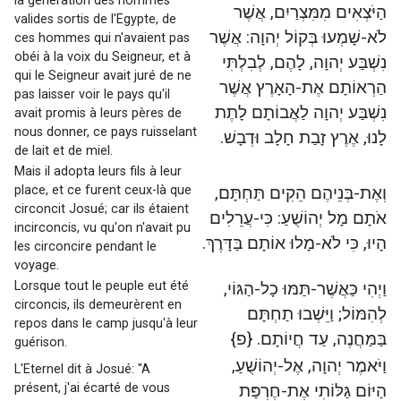
la génération des hommes
הַיֹּצְאִים מִמִּצְרַיִם, אֲשֶׁר
valides sortis de l'Egypte, de
לֹא-שָׁמְעוּ בְּקוֹל יְהוָה: אֲשֶׁר
ces hommes qui n'avaient pas
obéi à la voix du Seigneur, et à
נִשְׁבַּע יְהוָה, לָהֶם, לְבִלְתִּי
qui le Seigneur avait juré de ne
הַרְאוֹתָם אֶת-הָאָרֶץ אֲשֶׁר
pas laisser voir le pays qu'il
נִשְׁבַּע יְהוָה לַאֲבוֹתָם לָתֶת
avait promis à leurs pères de
nous donner, ce pays ruisselant
לָנוּ, אֶרֶץ זָבַת חָלָב וּדְבָשׁ.
de lait et de miel.
Mais il adopta leurs fils à leur
place, et ce furent ceux-là que
וְאֶת-בְּנֵיהֶם הֵקִים תַּחְתָּם,
circoncit Josué; car ils étaient
אֹתָם מָל יְהוֹשֻׁעַ: כִּי-עֲרֵלִים
incirconcis, vu qu'on n'avait pu
הָיוּ, כִּי לֹא-מָלוּ אוֹתָם בַּדָּרֶךְ.
les circoncire pendant le
voyage.
Lorsque tout le peuple eut été
וַיְהִי כַּאֲשֶׁר-תַּמּוּ כָל-הַגּוֹי,
circoncis, ils demeurèrent en
לְהִמּוֹל; וַיֵּשְׁבוּ תַחְתָּם
repos dans le camp jusqu'à leur
בַּמַּחֲנֶה, עַד חֲיוֹתָם. {פ}
guérison.
וַיֹּאמֶר יְהוָה, אֶל-יְהוֹשֻׁעַ,
L'Eternel dit à Josué: "A
présent, j'ai écarté de vous
הַיּוֹם גַּלּוֹתִי אֶת-חֶרְפַּת