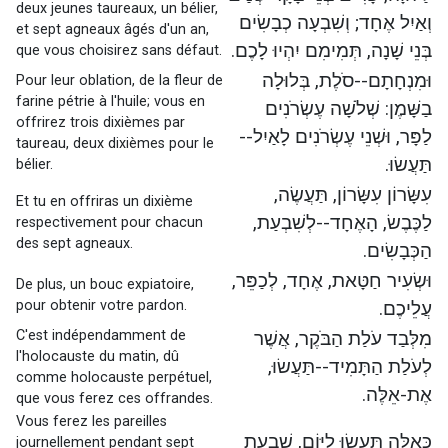
deux jeunes taureaux, un bélier,
וְאַיִל אֶחָד; וְשִׁבְעָה כְבָשִׂים
et sept agneaux âgés d'un an,
בְּנֵי שָׁנָה, תְּמִימִם יִהְיוּ לָכֶם.
que vous choisirez sans défaut.
וּמִנְחָתָם--סֹלֶת, בְּלוּלָה
Pour leur oblation, de la fleur de
farine pétrie à l'huile; vous en
בַשָּׁמֶן: שְׁלֹשָׁה עֶשְׂרֹנִים
offrirez trois dixièmes par
לַפָּר, וּשְׁנֵי עֶשְׂרֹנִים לָאַיִל--
taureau, deux dixièmes pour le
תַּעֲשׂוּ.
bélier.
עִשָּׂרוֹן עִשָּׂרוֹן, תַּעֲשֶׂה,
Et tu en offriras un dixième
לַכֶּבֶשׂ, הָאֶחָד--לְשִׁבְעַת,
respectivement pour chacun
des sept agneaux.
הַכְּבָשִׂים.
וּשְׂעִיר חַטָּאת, אֶחָד, לְכַפֵּר,
De plus, un bouc expiatoire,
pour obtenir votre pardon.
עֲלֵיכֶם.
C'est indépendamment de
מִלְּבַד עֹלַת הַבֹּקֶר, אֲשֶׁר
l'holocauste du matin, dû
לְעֹלַת הַתָּמִיד--תַּעֲשׂוּ,
comme holocauste perpétuel,
אֶת-אֵלֶּה.
que vous ferez ces offrandes.
Vous ferez les pareilles
כָּאֵלֶּה תַּעֲשׂוּ לַיּוֹם, שִׁבְעַת
journellement pendant sept