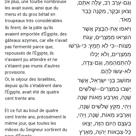
De plus, une tourbe nombreuse
וְגַם-עֵרֶב רַב, עָלָה אִתָּם,
les avait suivis, ainsi que du
וְצֹאן וּבָקָר, מִקְנֶה כָּבֵד
menu et du gros bétail en
מְאֹד.
troupeaux très considérables.
Ils firent, de la pâte qu'ils
וַיֹּאפוּ אֶת-הַבָּצֵק אֲשֶׁר
avaient emportée d'Égypte, des
הוֹצִיאוּ מִמִּצְרַיִם, עֻגֹת
gâteaux azymes, car elle n'avait
מַצּוֹת--כִּי לֹא חָמֵץ: כִּי-גֹרְשׁוּ
pas fermenté parce que,
repoussés de l'Égypte, ils
מִמִּצְרַיִם, וְלֹא יָכְלוּ
n'avaient pu attendre et ne
לְהִתְמַהְמֵהַּ, וְגַם-צֵדָה,
s'étaient pas munis d'autres
לֹא-עָשׂוּ לָהֶם.
provisions.
Or, le séjour des Israélites,
וּמוֹשַׁב בְּנֵי יִשְׂרָאֵל, אֲשֶׁר
depuis qu'ils s'établirent dans
יָשְׁבוּ בְּמִצְרָיִם--שְׁלֹשִׁים
l'Égypte, avait été de quatre
שָׁנָה, וְאַרְבַּע מֵאוֹת שָׁנָה.
cent trente ans.
וַיְהִי, מִקֵּץ שְׁלֹשִׁים שָׁנָה,
Et ce fut au bout de quatre
וְאַרְבַּע מֵאוֹת, שָׁנָה; וַיְהִי,
cent trente ans, précisément le
בְּעֶצֶם הַיּוֹם הַזֶּה, יָצְאוּ
même jour, que toutes les
milices du Seigneur sortirent du
כָּל-צִבְאוֹת יְהוָה, מֵאֶרֶץ