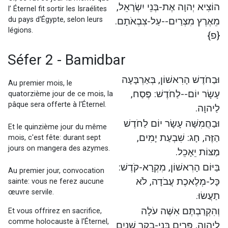
הוֹצִיא יְהוָה אֶת-בְּנֵי יִשְׂרָאֵל,
l’ Éternel fit sortir les Israélites
du pays d'Égypte, selon leurs
מֵאֶרֶץ מִצְרַיִם--עַל-צִבְאֹתָם.
légions.
{פ}
Séfer 2 - Bamidbar
וּבַחֹדֶשׁ הָרִאשׁוֹן, בְּאַרְבָּעָה
Au premier mois, le
עָשָׂר יוֹם--לַחֹדֶשׁ: פֶּסַח,
quatorzième jour de ce mois, la
pâque sera offerte à l'Éternel.
לַיהוָה.
וּבַחֲמִשָּׁה עָשָׂר יוֹם לַחֹדֶשׁ
Et le quinzième jour du même
הַזֶּה, חָג: שִׁבְעַת יָמִים,
mois, c'est fête: durant sept
jours on mangera des azymes.
מַצּוֹת יֵאָכֵל.
בַּיּוֹם הָרִאשׁוֹן, מִקְרָא-קֹדֶשׁ:
Au premier jour, convocation
כָּל-מְלֶאכֶת עֲבֹדָה, לֹא
sainte: vous ne ferez aucune
œuvre servile.
תַעֲשׂוּ.
וְהִקְרַבְתֶּם אִשֶּׁה עֹלָה
Et vous offrirez en sacrifice,
comme holocauste à l'Éternel,
לַיהוָה, פָּרִים בְּנֵי-בָקָר שְׁנַיִם