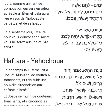
jours, comme aliment de
יָמִים--לֶחֶם אִשֵּׁה
combustion qui sera en odeur
רֵיחַ-נִיחֹחַ, לַיהוָה; עַל-עוֹלַת
agréable à l'Éternel; cela aura
הַתָּמִיד יֵעָשֶׂה, וְנִסְכּוֹ.
lieu en sus de l'holocauste
perpétuel et de sa libation.
וּבַיּוֹם, הַשְּׁבִיעִי--
Et le septième jour, il y aura
מִקְרָא-קֹדֶשׁ, יִהְיֶה לָכֶם:
pour vous convocation sainte:
vous ne ferez aucune œuvre
כָּל-מְלֶאכֶת עֲבֹדָה, לֹא
servile.
תַעֲשׂוּ. {ס}
Haftara - Yehochoua
בָּעֵת הַהִיא, אָמַר יְהוָה
En ce temps-là, l'Eternel dit à
Josué: "Munis-toi de couteaux
אֶל-יְהוֹשֻׁעַ, עֲשֵׂה לְךָ, חַרְבוֹת
tranchants, et fais subir une
צֻרִים; וְשׁוּב מֹל
nouvelle circoncision aux
אֶת-בְּנֵי-יִשְׂרָאֵל, שֵׁנִית.
enfants d'Israël."
Et Josué se munit de couteaux
וַיַּעַשׂ-לוֹ יְהוֹשֻׁעַ, חַרְבוֹת
tranchants, et il circoncit les
צֻרִים; וַיָּמָל אֶת-בְּנֵי יִשְׂרָאֵל,