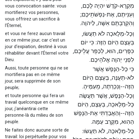
מִקְרָא-קֹדֶשׁ יִהְיֶה לָכֶם,
vous convocation sainte: vous
mortifierez vos personnes,
וְעִנִּיתֶם, אֶת-נַפְשֹׁתֵיכֶם;
vous offrirez un sacrifice à
וְהִקְרַבְתֶּם אִשֶּׁה, לַיהוָה.
l'Éternel,
וְכָל-מְלָאכָה לֹא תַעֲשׂוּ,
et vous ne ferez aucun travail
en ce même jour; car c'est un
בְּעֶצֶם הַיּוֹם הַזֶּה: כִּי יוֹם
jour d'expiation, destiné à vous
כִּפֻּרִים, הוּא, לְכַפֵּר עֲלֵיכֶם,
réhabiliter devant l'Éternel votre
לִפְנֵי יְהוָה אֱלֹהֵיכֶם.
Dieu.
Aussi, toute personne qui ne se
כִּי כָל-הַנֶּפֶשׁ אֲשֶׁר
mortifiera pas en ce même
לֹא-תְעֻנֶּה, בְּעֶצֶם הַיּוֹם
jour, sera supprimée de son
הַזֶּה--וְנִכְרְתָה, מֵעַמֶּיהָ.
peuple;
וְכָל-הַנֶּפֶשׁ, אֲשֶׁר תַּעֲשֶׂה
et toute personne qui fera un
travail quelconque en ce même
כָּל-מְלָאכָה, בְּעֶצֶם, הַיּוֹם
jour, j'anéantirai cette
הַזֶּה--וְהַאֲבַדְתִּי אֶת-הַנֶּפֶשׁ
personne-là du milieu de son
הַהִוא, מִקֶּרֶב עַמָּהּ.
peuple.
Ne faites donc aucune sorte de
כָּל-מְלָאכָה, לֹא תַעֲשׂוּ:
travail: loi perpétuelle pour vos