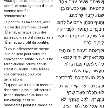
Vous ajouterez un bouc pour le
וַעֲשִׂיתֶם שְׂעִיר-עִזִּים אֶחָד,
péché, et deux agneaux d'un an
לְחַטָּאת; וּשְׁנֵי כְבָשִׂים בְּנֵי
comme sacrifice
שָׁנָה, לְזֶבַח שְׁלָמִים.
rémunératoire.
וְהֵנִיף הַכֹּהֵן אֹתָם עַל לֶחֶם
Le pontife les balancera, avec
le pain des prémices, devant
הַבִּכֻּרִים תְּנוּפָה, לִפְנֵי יְהוָה,
l'Éternel, ainsi que deux des
עַל-שְׁנֵי, כְּבָשִׂים; קֹדֶשׁ יִהְיוּ
agneaux: ils seront consacrés à
לַיהוָה, לַכֹּהֵן.
l'Éternel, au profit du pontife.
Et vous célébrerez ce même
וּקְרָאתֶם בְּעֶצֶם הַיּוֹם הַזֶּה,
jour: ce sera pour vous une
מִקְרָא-קֹדֶשׁ יִהְיֶה לָכֶם--
convocation sainte, où vous ne
כָּל-מְלֶאכֶת עֲבֹדָה, לֹא
ferez aucune œuvre servile;
statut invariable, dans toutes
תַעֲשׂוּ: חֻקַּת עוֹלָם
vos demeures, pour vos
בְּכָל-מוֹשְׁבֹתֵיכֶם, לְדֹרֹתֵיכֶם.
générations.
Et quand vous ferez la moisson
וּבְקֻצְרְכֶם אֶת-קְצִיר אַרְצְכֶם,
dans votre pays, tu laisseras la
לֹא-תְכַלֶּה פְּאַת שָׂדְךָ
tienne inachevée au bout de
בְּקֻצְרֶךָ, וְלֶקֶט קְצִירְךָ, לֹא
ton champ, et tu ne
ramasseras point les glanes de
תְלַקֵּט; לֶעָנִי וְלַגֵּר תַּעֲזֹב