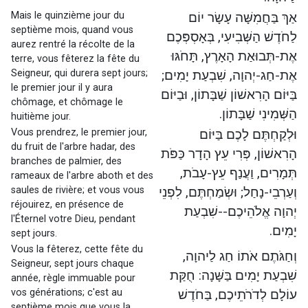
Mais le quinzième jour du
אַךְ בַּחֲמִשָּׁה עָשָׂר יוֹם
septième mois, quand vous
לַחֹדֶשׁ הַשְּׁבִיעִי, בְּאָסְפְּכֶם
aurez rentré la récolte de la
אֶת-תְּבוּאַת הָאָרֶץ, תָּחֹגּוּ
terre, vous fêterez la fête du
Seigneur, qui durera sept jours;
אֶת-חַג-יְהוָה, שִׁבְעַת יָמִים;
le premier jour il y aura
בַּיּוֹם הָרִאשׁוֹן שַׁבָּתוֹן, וּבַיּוֹם
chômage, et chômage le
הַשְּׁמִינִי שַׁבָּתוֹן.
huitième jour.
Vous prendrez, le premier jour,
וּלְקַחְתֶּם לָכֶם בַּיּוֹם
du fruit de l'arbre hadar, des
הָרִאשׁוֹן, פְּרִי עֵץ הָדָר כַּפֹּת
branches de palmier, des
תְּמָרִים, וַעֲנַף עֵץ-עָבֹת,
rameaux de l'arbre aboth et des
saules de rivière; et vous vous
וְעַרְבֵי-נָחַל; וּשְׂמַחְתֶּם, לִפְנֵי
réjouirez, en présence de
יְהוָה אֱלֹהֵיכֶם--שִׁבְעַת
l'Éternel votre Dieu, pendant
יָמִים.
sept jours.
Vous la fêterez, cette fête du
וְחַגֹּתֶם אֹתוֹ חַג לַיהוָה,
Seigneur, sept jours chaque
שִׁבְעַת יָמִים בַּשָּׁנָה: חֻקַּת
année, règle immuable pour
vos générations; c'est au
עוֹלָם לְדֹרֹתֵיכֶם, בַּחֹדֶשׁ
septième mois que vous la