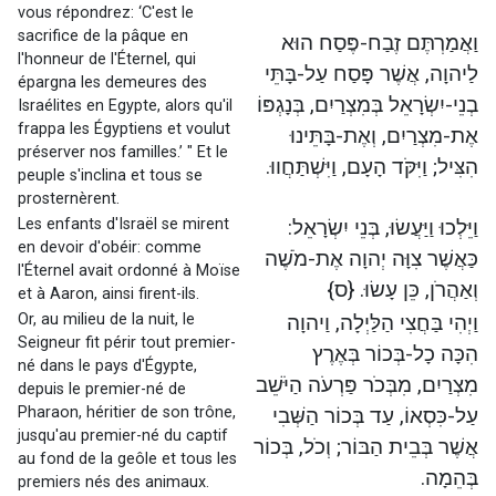
vous répondrez: ‘C'est le
sacrifice de la pâque en
וַאֲמַרְתֶּם זֶבַח-פֶּסַח הוּא
l'honneur de l'Éternel, qui
לַיהוָה, אֲשֶׁר פָּסַח עַל-בָּתֵּי
épargna les demeures des
בְנֵי-יִשְׂרָאֵל בְּמִצְרַיִם, בְּנָגְפּוֹ
Israélites en Egypte, alors qu'il
frappa les Égyptiens et voulut
אֶת-מִצְרַיִם, וְאֶת-בָּתֵּינוּ
préserver nos familles.’ " Et le
הִצִּיל; וַיִּקֹּד הָעָם, וַיִּשְׁתַּחֲווּ.
peuple s'inclina et tous se
prosternèrent.
Les enfants d'Israël se mirent
וַיֵּלְכוּ וַיַּעֲשׂוּ, בְּנֵי יִשְׂרָאֵל:
en devoir d'obéir: comme
כַּאֲשֶׁר צִוָּה יְהוָה אֶת-מֹשֶׁה
l'Éternel avait ordonné à Moïse
וְאַהֲרֹן, כֵּן עָשׂוּ. {ס}
et à Aaron, ainsi firent-ils.
Or, au milieu de la nuit, le
וַיְהִי בַּחֲצִי הַלַּיְלָה, וַיהוָה
Seigneur fit périr tout premier-
הִכָּה כָל-בְּכוֹר בְּאֶרֶץ
né dans le pays d'Égypte,
מִצְרַיִם, מִבְּכֹר פַּרְעֹה הַיֹּשֵׁב
depuis le premier-né de
Pharaon, héritier de son trône,
עַל-כִּסְאוֹ, עַד בְּכוֹר הַשְּׁבִי
jusqu'au premier-né du captif
אֲשֶׁר בְּבֵית הַבּוֹר; וְכֹל, בְּכוֹר
au fond de la geôle et tous les
בְּהֵמָה.
premiers nés des animaux.