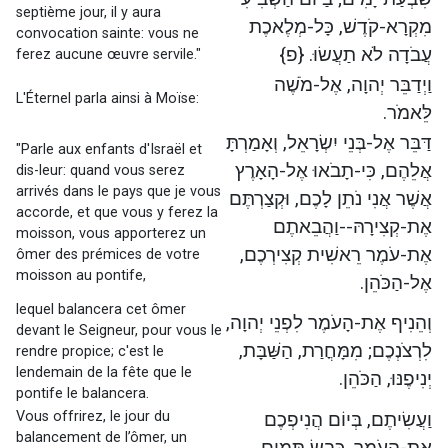
septième jour, il y aura
מִקְרָא-קֹדֶשׁ, כָּל-מְלֶאכֶת
convocation sainte: vous ne
עֲבֹדָה לֹא תַעֲשׂוּ. {פ}
ferez aucune œuvre servile."
וַיְדַבֵּר יְהוָה, אֶל-מֹשֶׁה
L'Éternel parla ainsi à Moïse:
לֵּאמֹר.
דַּבֵּר אֶל-בְּנֵי יִשְׂרָאֵל, וְאָמַרְתָּ
"Parle aux enfants d'Israël et
אֲלֵהֶם, כִּי-תָבֹאוּ אֶל-הָאָרֶץ
dis-leur: quand vous serez
arrivés dans le pays que je vous
אֲשֶׁר אֲנִי נֹתֵן לָכֶם, וּקְצַרְתֶּם
accorde, et que vous y ferez la
אֶת-קְצִירָהּ--וַהֲבֵאתֶם
moisson, vous apporterez un
אֶת-עֹמֶר רֵאשִׁית קְצִירְכֶם,
ômer des prémices de votre
moisson au pontife,
אֶל-הַכֹּהֵן.
lequel balancera cet ômer
וְהֵנִיף אֶת-הָעֹמֶר לִפְנֵי יְהוָה,
devant le Seigneur, pour vous le
לִרְצֹנְכֶם; מִמָּחֳרַת, הַשַּׁבָּת,
rendre propice; c'est le
lendemain de la fête que le
יְנִיפֶנּוּ, הַכֹּהֵן.
pontife le balancera.
Vous offrirez, le jour du
וַעֲשִׂיתֶם, בְּיוֹם הֲנִיפְכֶם
balancement de l’ômer, un
אֶת-הָעֹמֶר, כֶּבֶשׂ תָּמִים