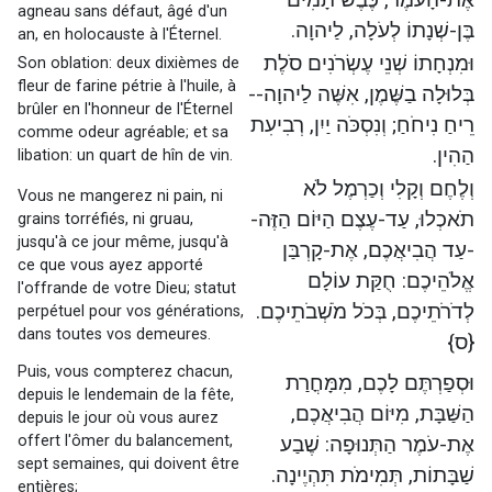
agneau sans défaut, âgé d'un
בֶּן-שְׁנָתוֹ לְעֹלָה, לַיהוָה.
an, en holocauste à l'Éternel.
וּמִנְחָתוֹ שְׁנֵי עֶשְׂרֹנִים סֹלֶת
Son oblation: deux dixièmes de
fleur de farine pétrie à l'huile, à
בְּלוּלָה בַשֶּׁמֶן, אִשֶּׁה לַיהוָה--
brûler en l'honneur de l'Éternel
רֵיחַ נִיחֹחַ; וְנִסְכֹּה יַיִן, רְבִיעִת
comme odeur agréable; et sa
הַהִין.
libation: un quart de hîn de vin.
וְלֶחֶם וְקָלִי וְכַרְמֶל לֹא
Vous ne mangerez ni pain, ni
תֹאכְלוּ, עַד-עֶצֶם הַיּוֹם הַזֶּה-
grains torréfiés, ni gruau,
jusqu'à ce jour même, jusqu'à
-עַד הֲבִיאֲכֶם, אֶת-קָרְבַּן
ce que vous ayez apporté
אֱלֹהֵיכֶם: חֻקַּת עוֹלָם
l'offrande de votre Dieu; statut
לְדֹרֹתֵיכֶם, בְּכֹל מֹשְׁבֹתֵיכֶם.
perpétuel pour vos générations,
dans toutes vos demeures.
{ס}
Puis, vous compterez chacun,
וּסְפַרְתֶּם לָכֶם, מִמָּחֳרַת
depuis le lendemain de la fête,
הַשַּׁבָּת, מִיּוֹם הֲבִיאֲכֶם,
depuis le jour où vous aurez
offert l'ômer du balancement,
אֶת-עֹמֶר הַתְּנוּפָה: שֶׁבַע
sept semaines, qui doivent être
שַׁבָּתוֹת, תְּמִימֹת תִּהְיֶינָה.
entières;