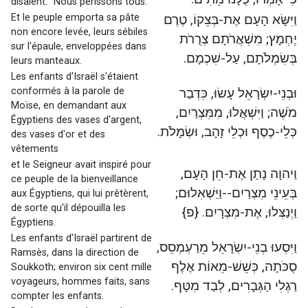
disaient: "Nous périssons tous."
Et le peuple emporta sa pâte
וַיִּשָּׂא הָעָם אֶת-בְּצֵקוֹ, טֶרֶם
non encore levée, leurs sébiles
יֶחְמָץ; מִשְׁאֲרֹתָם צְרֻרֹת
sur l'épaule, enveloppées dans
בְּשִׂמְלֹתָם, עַל-שִׁכְמָם.
leurs manteaux.
Les enfants d'Israël s'étaient
conformés à la parole de
וּבְנֵי-יִשְׂרָאֵל עָשׂוּ, כִּדְבַר
Moïse, en demandant aux
מֹשֶׁה; וַיִּשְׁאֲלוּ, מִמִּצְרַיִם,
Égyptiens des vases d'argent,
כְּלֵי-כֶסֶף וּכְלֵי זָהָב, וּשְׂמָלֹת.
des vases d'or et des
vêtements
et le Seigneur avait inspiré pour
וַיהוָה נָתַן אֶת-חֵן הָעָם,
ce peuple de la bienveillance
בְּעֵינֵי מִצְרַיִם--וַיַּשְׁאִלוּם;
aux Égyptiens, qui lui prêtèrent,
de sorte qu'il dépouilla les
וַיְנַצְּלוּ, אֶת-מִצְרָיִם. {פ}
Égyptiens.
Les enfants d'Israël partirent de
וַיִּסְעוּ בְנֵי-יִשְׂרָאֵל מֵרַעְמְסֵס,
Ramsès, dans la direction de
סֻכֹּתָה, כְּשֵׁשׁ-מֵאוֹת אֶלֶף
Soukkoth; environ six cent mille
voyageurs, hommes faits, sans
רַגְלִי הַגְּבָרִים, לְבַד מִטָּף.
compter les enfants.