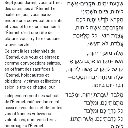
Sept jours durant, vous offrirez
שִׁבְעַת יָמִים, תַּקְרִיבוּ אִשֶּׁה
des sacrifices à l'Éternel. Le
לַיהוָה; בַּיּוֹם הַשְּׁמִינִי
huitième jour, vous aurez
מִקְרָא-קֹדֶשׁ יִהְיֶה לָכֶם
encore une convocation sainte,
et vous offrirez un sacrifice à
וְהִקְרַבְתֶּם אִשֶּׁה לַיהוָה,
l'Éternel: c'est une fête de
עֲצֶרֶת הִוא--כָּל-מְלֶאכֶת
clôture, vous n'y ferez aucune
עֲבֹדָה, לֹא תַעֲשׂוּ.
œuvre servile.
Ce sont là les solennités de
אֵלֶּה מוֹעֲדֵי יְהוָה,
l'Éternel, que vous célébrerez
אֲשֶׁר-תִּקְרְאוּ אֹתָם מִקְרָאֵי
comme convocations saintes,
קֹדֶשׁ: לְהַקְרִיב אִשֶּׁה לַיהוָה,
en offrant des sacrifices à
l'Éternel, holocaustes et
עֹלָה וּמִנְחָה זֶבַח וּנְסָכִים--
oblations, victimes et libations,
דְּבַר-יוֹם בְּיוֹמוֹ.
selon le rite de chaque jour,
מִלְּבַד, שַׁבְּתֹת יְהוָה; וּמִלְּבַד
indépendamment des sabbats
de l'Éternel; indépendamment
מַתְּנוֹתֵיכֶם, וּמִלְּבַד
aussi de vos dons, et de toutes
כָּל-נִדְרֵיכֶם וּמִלְּבַד
vos offrandes votives ou
כָּל-נִדְבֹתֵיכֶם, אֲשֶׁר תִּתְּנוּ,
volontaires, dont vous ferez
hommage à l'Éternel.
לַיהוָה.