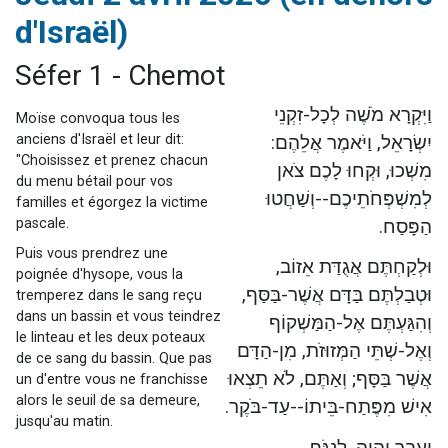
Il reste 49 places pour étudier en groupe sur Zoom
d'Israël)
3 personnes viennent de nous rejoindre sur WhatsApp
Séfer 1 - Chemot
2 personnes viennent de nous rejoindre sur WhatsApp
2 nouvelles musiques dans Torah-Box Music
וַיִּקְרָא מֹשֶׁה לְכָל-זִקְנֵי
Moïse convoqua tous les
6 personnes viennent de nous rejoindre sur WhatsApp
anciens d'Israël et leur dit:
יִשְׂרָאֵל, וַיֹּאמֶר אֲלֵהֶם:
"Choisissez et prenez chacun
מִשְׁכוּ, וּקְחוּ לָכֶם צֹאן
du menu bétail pour vos
לְמִשְׁפְּחֹתֵיכֶם--וְשַׁחֲטוּ
familles et égorgez la victime
pascale.
הַפָּסַח.
Puis vous prendrez une
וּלְקַחְתֶּם אֲגֻדַּת אֵזוֹב,
poignée d'hysope, vous la
וּטְבַלְתֶּם בַּדָּם אֲשֶׁר-בַּסַּף,
tremperez dans le sang reçu
dans un bassin et vous teindrez
וְהִגַּעְתֶּם אֶל-הַמַּשְׁקוֹף
le linteau et les deux poteaux
וְאֶל-שְׁתֵּי הַמְּזוּזֹת, מִן-הַדָּם
de ce sang du bassin. Que pas
אֲשֶׁר בַּסָּף; וְאַתֶּם, לֹא תֵצְאוּ
un d'entre vous ne franchisse
alors le seuil de sa demeure,
אִישׁ מִפֶּתַח-בֵּיתוֹ--עַד-בֹּקֶר.
jusqu'au matin.
וְעָבַר יְהוָה, לִנְגֹּף