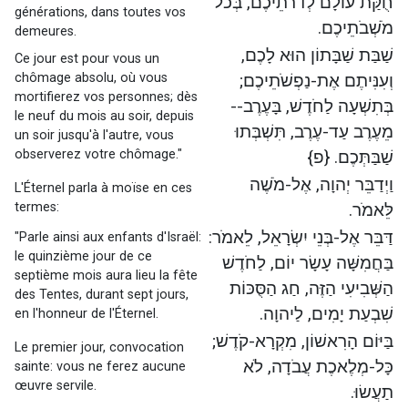
חֻקַּת עוֹלָם לְדֹרֹתֵיכֶם, בְּכֹל
générations, dans toutes vos
מֹשְׁבֹתֵיכֶם.
demeures.
שַׁבַּת שַׁבָּתוֹן הוּא לָכֶם,
Ce jour est pour vous un
chômage absolu, où vous
וְעִנִּיתֶם אֶת-נַפְשֹׁתֵיכֶם;
mortifierez vos personnes; dès
בְּתִשְׁעָה לַחֹדֶשׁ, בָּעֶרֶב--
le neuf du mois au soir, depuis
מֵעֶרֶב עַד-עֶרֶב, תִּשְׁבְּתוּ
un soir jusqu'à l'autre, vous
observerez votre chômage."
שַׁבַּתְּכֶם. {פ}
וַיְדַבֵּר יְהוָה, אֶל-מֹשֶׁה
L'Éternel parla à moïse en ces
termes:
לֵּאמֹר.
דַּבֵּר אֶל-בְּנֵי יִשְׂרָאֵל, לֵאמֹר:
"Parle ainsi aux enfants d'Israël:
le quinzième jour de ce
בַּחֲמִשָּׁה עָשָׂר יוֹם, לַחֹדֶשׁ
septième mois aura lieu la fête
הַשְּׁבִיעִי הַזֶּה, חַג הַסֻּכּוֹת
des Tentes, durant sept jours,
שִׁבְעַת יָמִים, לַיהוָה.
en l'honneur de l'Éternel.
בַּיּוֹם הָרִאשׁוֹן, מִקְרָא-קֹדֶשׁ;
Le premier jour, convocation
כָּל-מְלֶאכֶת עֲבֹדָה, לֹא
sainte: vous ne ferez aucune
œuvre servile.
תַעֲשׂוּ.