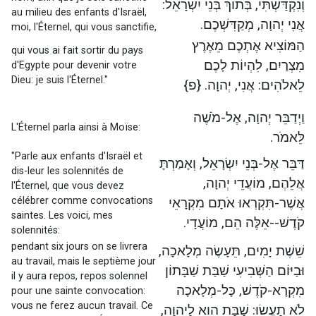
וְנִקְדַּשְׁתִּי, בְּתוֹךְ בְּנֵי יִשְׂרָאֵל:
au milieu des enfants d'Israël,
אֲנִי יְהוָה, מְקַדִּשְׁכֶם.
moi, l'Éternel, qui vous sanctifie,
הַמּוֹצִיא אֶתְכֶם מֵאֶרֶץ
qui vous ai fait sortir du pays
מִצְרַיִם, לִהְיוֹת לָכֶם
d'Egypte pour devenir votre
Dieu: je suis l'Éternel."
לֵאלֹהִים: אֲנִי, יְהוָה. {פ}
וַיְדַבֵּר יְהוָה, אֶל-מֹשֶׁה
L'Éternel parla ainsi à Moïse:
לֵּאמֹר.
"Parle aux enfants d'Israël et
דַּבֵּר אֶל-בְּנֵי יִשְׂרָאֵל, וְאָמַרְתָּ
dis-leur les solennités de
אֲלֵהֶם, מוֹעֲדֵי יְהוָה,
l'Éternel, que vous devez
célébrer comme convocations
אֲשֶׁר-תִּקְרְאוּ אֹתָם מִקְרָאֵי
saintes. Les voici, mes
קֹדֶשׁ--אֵלֶּה הֵם, מוֹעֲדָי.
solennités:
pendant six jours on se livrera
שֵׁשֶׁת יָמִים, תֵּעָשֶׂה מְלָאכָה,
au travail, mais le septième jour
וּבַיּוֹם הַשְּׁבִיעִי שַׁבַּת שַׁבָּתוֹן
il y aura repos, repos solennel
מִקְרָא-קֹדֶשׁ, כָּל-מְלָאכָה
pour une sainte convocation:
vous ne ferez aucun travail. Ce
לֹא תַעֲשׂוּ: שַׁבָּת הִוא לַיהוָה,