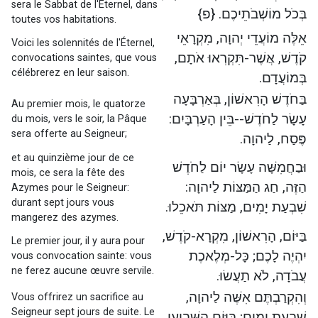
sera le Sabbat de l'Éternel, dans
בְּכֹל מוֹשְׁבֹתֵיכֶם. {פ}
toutes vos habitations.
אֵלֶּה מוֹעֲדֵי יְהוָה, מִקְרָאֵי
Voici les solennités de l'Éternel,
קֹדֶשׁ, אֲשֶׁר-תִּקְרְאוּ אֹתָם,
convocations saintes, que vous
célébrerez en leur saison.
בְּמוֹעֲדָם.
בַּחֹדֶשׁ הָרִאשׁוֹן, בְּאַרְבָּעָה
Au premier mois, le quatorze
עָשָׂר לַחֹדֶשׁ--בֵּין הָעַרְבָּיִם:
du mois, vers le soir, la Pâque
sera offerte au Seigneur;
פֶּסַח, לַיהוָה.
et au quinzième jour de ce
וּבַחֲמִשָּׁה עָשָׂר יוֹם לַחֹדֶשׁ
mois, ce sera la fête des
הַזֶּה, חַג הַמַּצּוֹת לַיהוָה:
Azymes pour le Seigneur:
durant sept jours vous
שִׁבְעַת יָמִים, מַצּוֹת תֹּאכֵלוּ.
mangerez des azymes.
בַּיּוֹם, הָרִאשׁוֹן, מִקְרָא-קֹדֶשׁ,
Le premier jour, il y aura pour
יִהְיֶה לָכֶם; כָּל-מְלֶאכֶת
vous convocation sainte: vous
ne ferez aucune œuvre servile.
עֲבֹדָה, לֹא תַעֲשׂוּ.
וְהִקְרַבְתֶּם אִשֶּׁה לַיהוָה,
Vous offrirez un sacrifice au
Seigneur sept jours de suite. Le
שִׁבְעַת יָמִים; בַּיּוֹם הַשְּׁבִיעִי