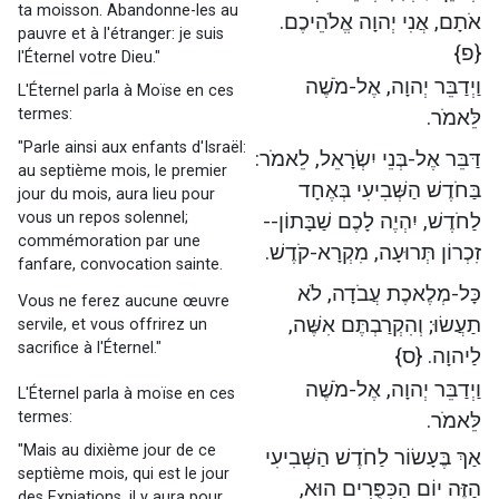
ta moisson. Abandonne-les au
אֹתָם, אֲנִי יְהוָה אֱלֹהֵיכֶם.
pauvre et à l'étranger: je suis
{פ}
l'Éternel votre Dieu."
וַיְדַבֵּר יְהוָה, אֶל-מֹשֶׁה
L'Éternel parla à Moïse en ces
termes:
לֵּאמֹר.
"Parle ainsi aux enfants d'Israël:
דַּבֵּר אֶל-בְּנֵי יִשְׂרָאֵל, לֵאמֹר:
au septième mois, le premier
בַּחֹדֶשׁ הַשְּׁבִיעִי בְּאֶחָד
jour du mois, aura lieu pour
vous un repos solennel;
לַחֹדֶשׁ, יִהְיֶה לָכֶם שַׁבָּתוֹן--
commémoration par une
זִכְרוֹן תְּרוּעָה, מִקְרָא-קֹדֶשׁ.
fanfare, convocation sainte.
כָּל-מְלֶאכֶת עֲבֹדָה, לֹא
Vous ne ferez aucune œuvre
תַעֲשׂוּ; וְהִקְרַבְתֶּם אִשֶּׁה,
servile, et vous offrirez un
sacrifice à l'Éternel."
לַיהוָה. {ס}
וַיְדַבֵּר יְהוָה, אֶל-מֹשֶׁה
L'Éternel parla à moïse en ces
termes:
לֵּאמֹר.
"Mais au dixième jour de ce
אַךְ בֶּעָשׂוֹר לַחֹדֶשׁ הַשְּׁבִיעִי
septième mois, qui est le jour
הַזֶּה יוֹם הַכִּפֻּרִים הוּא,
des Expiations, il y aura pour