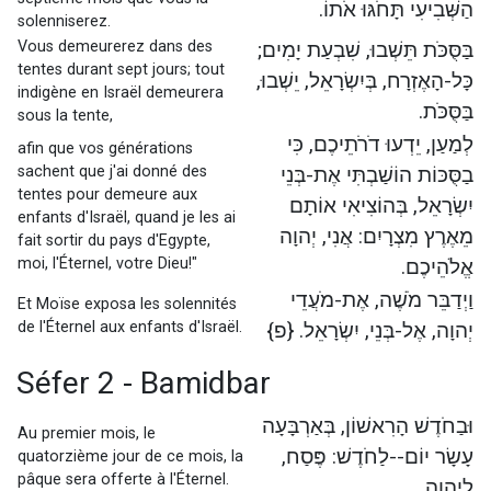
הַשְּׁבִיעִי תָּחֹגּוּ אֹתוֹ.
solenniserez.
Vous demeurerez dans des
בַּסֻּכֹּת תֵּשְׁבוּ, שִׁבְעַת יָמִים;
tentes durant sept jours; tout
כָּל-הָאֶזְרָח, בְּיִשְׂרָאֵל, יֵשְׁבוּ,
indigène en Israël demeurera
בַּסֻּכֹּת.
sous la tente,
לְמַעַן, יֵדְעוּ דֹרֹתֵיכֶם, כִּי
afin que vos générations
sachent que j'ai donné des
בַסֻּכּוֹת הוֹשַׁבְתִּי אֶת-בְּנֵי
tentes pour demeure aux
יִשְׂרָאֵל, בְּהוֹצִיאִי אוֹתָם
enfants d'Israël, quand je les ai
מֵאֶרֶץ מִצְרָיִם: אֲנִי, יְהוָה
fait sortir du pays d'Egypte,
moi, l'Éternel, votre Dieu!"
אֱלֹהֵיכֶם.
וַיְדַבֵּר מֹשֶׁה, אֶת-מֹעֲדֵי
Et Moïse exposa les solennités
de l'Éternel aux enfants d'Israël.
יְהוָה, אֶל-בְּנֵי, יִשְׂרָאֵל. {פ}
Séfer 2 - Bamidbar
וּבַחֹדֶשׁ הָרִאשׁוֹן, בְּאַרְבָּעָה
Au premier mois, le
עָשָׂר יוֹם--לַחֹדֶשׁ: פֶּסַח,
quatorzième jour de ce mois, la
pâque sera offerte à l'Éternel.
לַיהוָה.