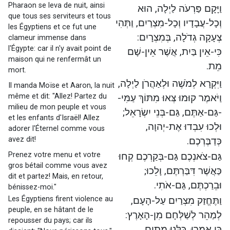
Pharaon se leva de nuit, ainsi
וַיָּקָם פַּרְעֹה לַיְלָה, הוּא
que tous ses serviteurs et tous
וְכָל-עֲבָדָיו וְכָל-מִצְרַיִם, וַתְּהִי
les Égyptiens et ce fut une
צְעָקָה גְדֹלָה, בְּמִצְרָיִם:
clameur immense dans
l'Égypte: car il n'y avait point de
כִּי-אֵין בַּיִת, אֲשֶׁר אֵין-שָׁם
maison qui ne renfermât un
מֵת.
mort.
וַיִּקְרָא לְמֹשֶׁה וּלְאַהֲרֹן לַיְלָה,
Il manda Moïse et Aaron, la nuit
même et dit: "Allez! Partez du
וַיֹּאמֶר קוּמוּ צְּאוּ מִתּוֹךְ עַמִּי-
milieu de mon peuple et vous
-גַּם-אַתֶּם, גַּם-בְּנֵי יִשְׂרָאֵל;
et les enfants d'Israël! Allez
וּלְכוּ עִבְדוּ אֶת-יְהוָה,
adorer l'Éternel comme vous
avez dit!
כְּדַבֶּרְכֶם.
Prenez votre menu et votre
גַּם-צֹאנְכֶם גַּם-בְּקַרְכֶם קְחוּ
gros bétail comme vous avez
כַּאֲשֶׁר דִּבַּרְתֶּם, וָלֵכוּ;
dit et partez! Mais, en retour,
וּבֵרַכְתֶּם, גַּם-אֹתִי.
bénissez-moi."
Les Égyptiens firent violence au
וַתֶּחֱזַק מִצְרַיִם עַל-הָעָם,
peuple, en se hâtant de le
לְמַהֵר לְשַׁלְּחָם מִן-הָאָרֶץ:
repousser du pays; car ils
כִּי אָמְרוּ, כֻּלָּנוּ מֵתִים.