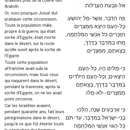
Israélites près de la colline des
אֶל-גִּבְעַת הָעֲרָלוֹת.
Araloth.
Or, voici pourquoi Josué dut
וְזֶה הַדָּבָר, אֲשֶׁר-מָל יְהוֹשֻׁעַ:
pratiquer cette circoncision.
Toute la population mâle,
כָּל-הָעָם הַיֹּצֵא מִמִּצְרַיִם
propre à la guerre, qui était
הַזְּכָרִים כֹּל אַנְשֵׁי הַמִּלְחָמָה,
sortie d'Egypte, était morte
מֵתוּ בַמִּדְבָּר בַּדֶּרֶךְ,
dans le désert, sur la route
qu'elle suivit après la sortie de
בְּצֵאתָם, מִמִּצְרָיִם.
l'Egypte.
Toute cette population
כִּי-מֻלִים הָיוּ, כָּל-הָעָם
affranchie avait subi la
circoncision; mais tous ceux
הַיֹּצְאִים; וְכָל-הָעָם הַיִּלֹּדִים
qui naquirent dans le désert,
בַּמִּדְבָּר בַּדֶּרֶךְ, בְּצֵאתָם
pendant la traversée, après la
מִמִּצְרַיִם--לֹא-מָלוּ.
sortie d'Egypte, on ne les avait
point circoncis.
Car les Israélites avaient,
כִּי אַרְבָּעִים שָׁנָה, הָלְכוּ
pendant quarante ans, fait leurs
בְנֵי-יִשְׂרָאֵל בַּמִּדְבָּר, עַד-תֹּם
pérégrinations dans le désert,
jusqu'à ce que fût éteinte toute
כָּל-הַגּוֹי אַנְשֵׁי הַמִּלְחָמָה