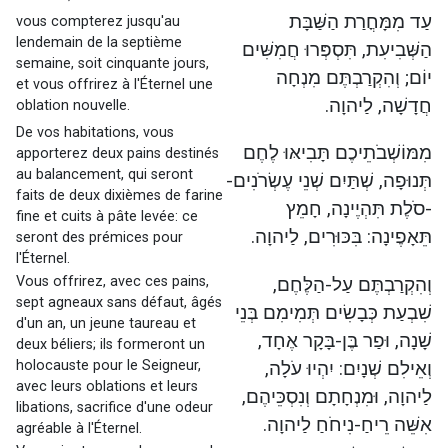
עַד מִמָּחֳרַת הַשַּׁבָּת
vous compterez jusqu'au
lendemain de la septième
הַשְּׁבִיעִת, תִּסְפְּרוּ חֲמִשִּׁים
semaine, soit cinquante jours,
יוֹם; וְהִקְרַבְתֶּם מִנְחָה
et vous offrirez à l'Éternel une
חֲדָשָׁה, לַיהוָה.
oblation nouvelle.
De vos habitations, vous
מִמּוֹשְׁבֹתֵיכֶם תָּבִיאּוּ לֶחֶם
apporterez deux pains destinés
au balancement, qui seront
תְּנוּפָה, שְׁתַּיִם שְׁנֵי עֶשְׂרֹנִים-
faits de deux dixièmes de farine
-סֹלֶת תִּהְיֶינָה, חָמֵץ
fine et cuits à pâte levée: ce
תֵּאָפֶינָה: בִּכּוּרִים, לַיהוָה.
seront des prémices pour
l'Éternel.
Vous offrirez, avec ces pains,
וְהִקְרַבְתֶּם עַל-הַלֶּחֶם,
sept agneaux sans défaut, âgés
שִׁבְעַת כְּבָשִׂים תְּמִימִם בְּנֵי
d'un an, un jeune taureau et
שָׁנָה, וּפַר בֶּן-בָּקָר אֶחָד,
deux béliers; ils formeront un
holocauste pour le Seigneur,
וְאֵילִם שְׁנָיִם: יִהְיוּ עֹלָה,
avec leurs oblations et leurs
לַיהוָה, וּמִנְחָתָם וְנִסְכֵּיהֶם,
libations, sacrifice d'une odeur
אִשֵּׁה רֵיחַ-נִיחֹחַ לַיהוָה.
agréable à l'Éternel.