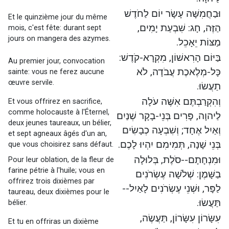
וּבַחֲמִשָּׁה עָשָׂר יוֹם לַחֹדֶשׁ
Et le quinzième jour du même
הַזֶּה, חָג: שִׁבְעַת יָמִים,
mois, c'est fête: durant sept
jours on mangera des azymes.
מַצּוֹת יֵאָכֵל.
בַּיּוֹם הָרִאשׁוֹן, מִקְרָא-קֹדֶשׁ:
Au premier jour, convocation
כָּל-מְלֶאכֶת עֲבֹדָה, לֹא
sainte: vous ne ferez aucune
œuvre servile.
תַעֲשׂוּ.
וְהִקְרַבְתֶּם אִשֶּׁה עֹלָה
Et vous offrirez en sacrifice,
comme holocauste à l'Éternel,
לַיהוָה, פָּרִים בְּנֵי-בָקָר שְׁנַיִם
deux jeunes taureaux, un bélier,
וְאַיִל אֶחָד; וְשִׁבְעָה כְבָשִׂים
et sept agneaux âgés d'un an,
בְּנֵי שָׁנָה, תְּמִימִם יִהְיוּ לָכֶם.
que vous choisirez sans défaut.
וּמִנְחָתָם--סֹלֶת, בְּלוּלָה
Pour leur oblation, de la fleur de
farine pétrie à l'huile; vous en
בַשָּׁמֶן: שְׁלֹשָׁה עֶשְׂרֹנִים
offrirez trois dixièmes par
לַפָּר, וּשְׁנֵי עֶשְׂרֹנִים לָאַיִל--
taureau, deux dixièmes pour le
תַּעֲשׂוּ.
bélier.
עִשָּׂרוֹן עִשָּׂרוֹן, תַּעֲשֶׂה,
Et tu en offriras un dixième