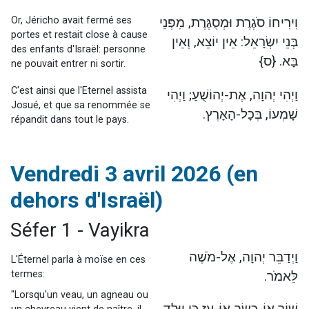
Or, Jéricho avait fermé ses
וִירִיחוֹ סֹגֶרֶת וּמְסֻגֶּרֶת, מִפְּנֵי
portes et restait close à cause
בְּנֵי יִשְׂרָאֵל: אֵין יוֹצֵא, וְאֵין
des enfants d'Israël: personne
בָּא. {ס}
ne pouvait entrer ni sortir.
C'est ainsi que l'Eternel assista
וַיְהִי יְהוָה, אֶת-יְהוֹשֻׁעַ; וַיְהִי
Josué, et que sa renommée se
שָׁמְעוֹ, בְּכָל-הָאָרֶץ.
répandit dans tout le pays.
Vendredi 3 avril 2026 (en
dehors d'Israël)
Séfer 1 - Vayikra
וַיְדַבֵּר יְהוָה, אֶל-מֹשֶׁה
L'Éternel parla à moïse en ces
termes:
לֵּאמֹר.
"Lorsqu'un veau, un agneau ou
שׁוֹר אוֹ-כֶשֶׂב אוֹ-עֵז כִּי יִוָּלֵד,