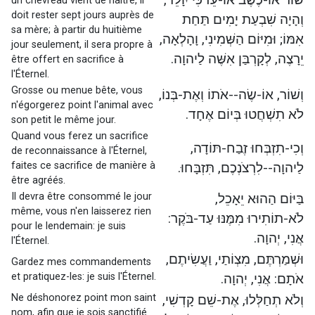
un chevreau vient de naître, il
doit rester sept jours auprès de
וְהָיָה שִׁבְעַת יָמִים תַּחַת
sa mère; à partir du huitième
אִמּוֹ; וּמִיּוֹם הַשְּׁמִינִי, וָהָלְאָה,
jour seulement, il sera propre à
יֵרָצֶה, לְקָרְבַּן אִשֶּׁה לַיהוָה.
être offert en sacrifice à
l'Éternel.
Grosse ou menue bête, vous
וְשׁוֹר, אוֹ-שֶׂה--אֹתוֹ וְאֶת-בְּנוֹ,
n'égorgerez point l'animal avec
לֹא תִשְׁחֲטוּ בְּיוֹם אֶחָד.
son petit le même jour.
Quand vous ferez un sacrifice
וְכִי-תִזְבְּחוּ זֶבַח-תּוֹדָה,
de reconnaissance à l'Éternel,
faites ce sacrifice de manière à
לַיהוָה--לִרְצֹנְכֶם, תִּזְבָּחוּ.
être agréés.
Il devra être consommé le jour
בַּיּוֹם הַהוּא יֵאָכֵל,
même, vous n'en laisserez rien
לֹא-תוֹתִירוּ מִמֶּנּוּ עַד-בֹּקֶר:
pour le lendemain: je suis
אֲנִי, יְהוָה.
l'Éternel.
וּשְׁמַרְתֶּם, מִצְו‍ֹתַי, וַעֲשִׂיתֶם,
Gardez mes commandements
et pratiquez-les: je suis l'Éternel.
אֹתָם: אֲנִי, יְהוָה.
Ne déshonorez point mon saint
וְלֹא תְחַלְּלוּ, אֶת-שֵׁם קָדְשִׁי,
nom, afin que je sois sanctifié