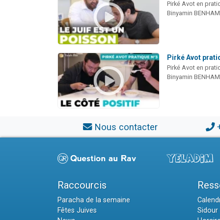
Pirké Avot en prati
Binyamin BENHA
Pirké Avot pratiq
Pirké Avot en prati
Binyamin BENHA
Nous contacter
Raccourcis
Ress
Paracha de la semaine
Calendr
Fêtes Juives
Sidour 