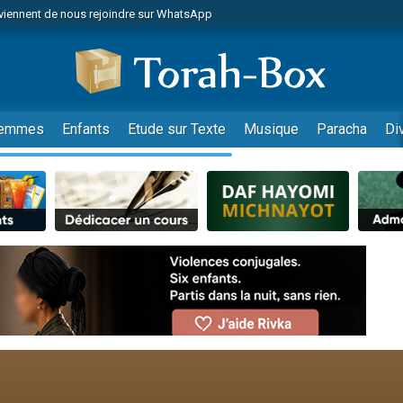
viennent de nous rejoindre sur WhatsApp
viennent de nous rejoindre sur WhatsApp
les musiques dans Torah-Box Music
es viennent de faire un don pour Tsédaka : pauvres d'Israel
es viennent de faire un don pour Diane, 80 ans, dans un appartement insalub
emmes
Enfants
Etude sur Texte
Musique
Paracha
Di
sion radio : Visions de grandeur n°104 : Le Chabbath et le Birkat Hamazone à 
 viennent de demander une bénédiction
nnes viennent de faire un don pour Sauvez la jambe de Yohan
49 places pour étudier en groupe sur Zoom
de donner son Maasser
ent de donner son Maasser
es viennent de faire un don pour 5 enfants déjà orphelins risquent de perdre
es viennent de faire un don pour Reloger Rivka, 6 enfants, victime de violences
 viennent de demander une bénédiction
49 places pour étudier en groupe sur Zoom