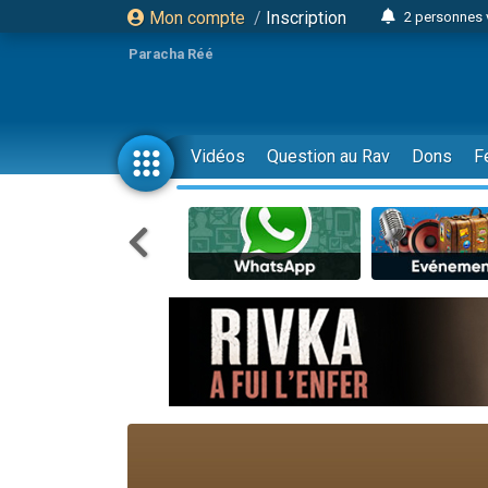
Mon compte
/
Inscription
2 personnes 
3 personnes 
Paracha Réé
2 nouvel
8 personn
4 personn
Vidéos
Question au Rav
Dons
F
Nouvelle émis
61 personnes
39 perso
Il reste 
Ariel vient 
Nathaniel vi
6 personn
2 personn
10 personnes
Il reste 