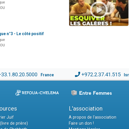
que
MOU
ue n°3 - Le côté positif
que
MOU
+33.1.80.20.5000
+972.2.37.41.515
France
Is
ources
L'association
ier Juif
A propos de l'association
(livre de prière)
Faire un don !