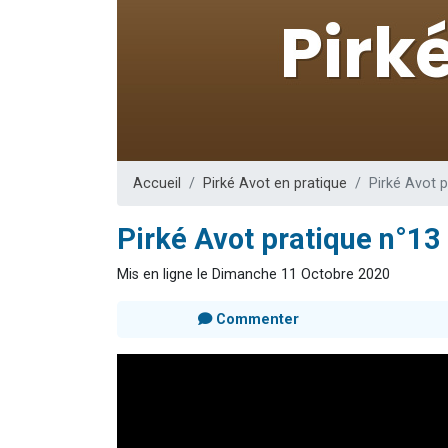
Dovan vient 
2 personnes 
2 personnes 
Malgorzata v
3 personnes 
Accueil
Pirké Avot en pratique
Pirké Avot p
Pirké Avot pratique n°13 
Mis en ligne le Dimanche 11 Octobre 2020
Commenter