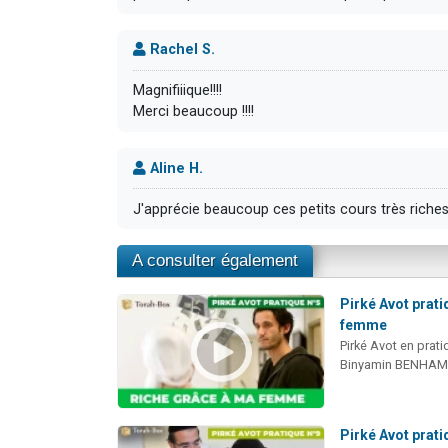
Rachel S.
Magnifiiique!!!!
Merci beaucoup !!!!
Aline H.
J'apprécie beaucoup ces petits cours très riche
A consulter également
Pirké Avot prati
femme
Pirké Avot en prati
Binyamin BENHA
Pirké Avot prati