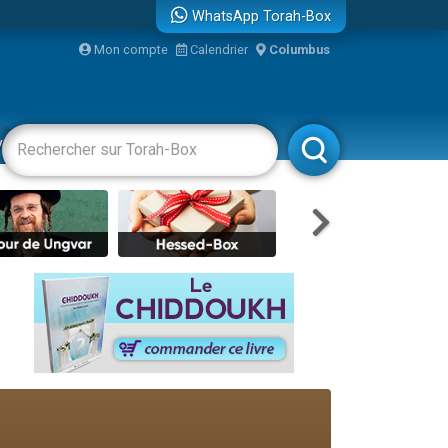
WhatsApp Torah-Box
Mon compte
Calendrier
Columbus
re
vertissements
Livres
Rabbanim
travers le temps
 leur maman
...