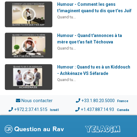
Humour - Comment les gens
t'imaginent quand tu dis que t'es Juif
Quand tu...
Humour - Quand t'annonces à ta
mère que t'as fait Téchouva
Quand tu...
Humour : Quand tu es à un Kiddouch
- Achkénaze VS Séfarade
Quand tu...
Nous contacter
+33.1.80.20.5000
France
+972.2.37.41.515
+1.437.887.14.93
Israël
Canada