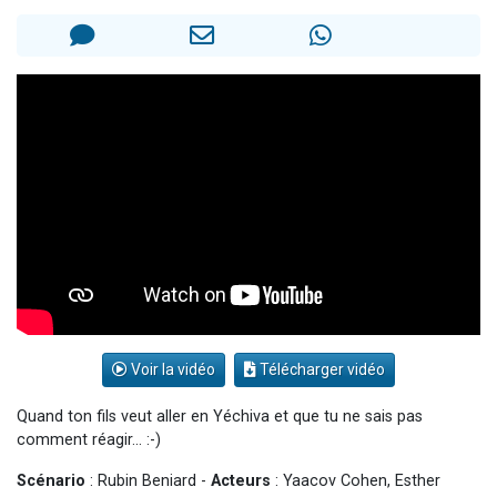
Il reste 49 places pour étudier en groupe sur Zoom
Eva vient de donner son Maasser
4 personnes viennent de nous rejoindre sur WhatsApp
3 personnes viennent de nous rejoindre sur WhatsApp
3 personnes viennent de faire un don pour Événements Torah-Box
Voir la vidéo
Télécharger vidéo
Quand ton fils veut aller en Yéchiva et que tu ne sais pas
comment réagir... :-)
Scénario
: Rubin Beniard -
Acteurs
: Yaacov Cohen, Esther