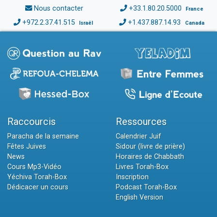
Nous contacter
+33.1.80.20.5000
France
+972.2.37.41.515
+1.437.887.14.93
Israël
Canada
Raccourcis
Ressources
Paracha de la semaine
Calendrier Juif
Fêtes Juives
Sidour (livre de prière)
News
Horaires de Chabbath
Cours Mp3-Vidéo
Livres Torah-Box
Yéchiva Torah-Box
Inscription
Dédicacer un cours
Podcast Torah-Box
English Version