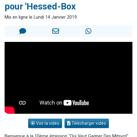
pour 'Hessed-Box
6 personnes viennent de faire un don pour 5 enfants déjà orphelins risquent de perdre leur maman
2 personnes viennent de faire un don pour Reloger Rivka, 6 enfants, victime de violences...
Mis en ligne le Lundi 14 Janvier 2019
10 personnes viennent de demander une bénédiction
Il reste 49 places pour étudier en groupe sur Zoom
2 personnes viennent de nous rejoindre sur WhatsApp
Voir la vidéo
Télécharger vidéo
Bienvenue à la 10ème émission "Qui Veut Gagner Des Mitsvot".