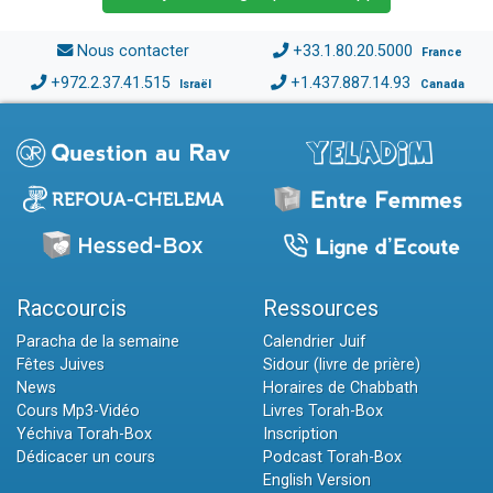
Nous contacter
+33.1.80.20.5000
France
+972.2.37.41.515
+1.437.887.14.93
Israël
Canada
Raccourcis
Ressources
Paracha de la semaine
Calendrier Juif
Fêtes Juives
Sidour (livre de prière)
News
Horaires de Chabbath
Cours Mp3-Vidéo
Livres Torah-Box
Yéchiva Torah-Box
Inscription
Dédicacer un cours
Podcast Torah-Box
English Version