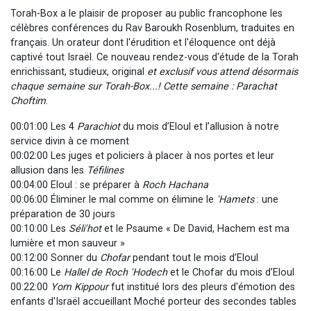
Torah-Box a le plaisir de proposer au public francophone les
célèbres conférences du Rav Baroukh Rosenblum, traduites en
français. Un orateur dont l'érudition et l'éloquence ont déjà
captivé tout Israël. Ce nouveau rendez-vous d'étude de la Torah
enrichissant, studieux, original
et exclusif vous attend désormais
chaque semaine sur Torah-Box...! Cette semaine : Parachat
Choftim
.
00:01:00 Les 4
Parachiot
du mois d’Eloul et l’allusion à notre
service divin à ce moment
00:02:00 Les juges et policiers à placer à nos portes et leur
allusion dans les
Téfilines
00:04:00 Eloul : se préparer à
Roch Hachana
00:06:00 Éliminer le mal comme on élimine le
'Hamets
: une
préparation de 30 jours
00:10:00 Les
Séli'hot
et le Psaume « De David, Hachem est ma
lumière et mon sauveur »
00:12:00 Sonner du
Chofar
pendant tout le mois d’Eloul
00:16:00 Le
Hallel de
Roch 'Hodech
et le Chofar du mois d’Eloul
00:22:00
Yom Kippour
fut institué lors des pleurs d'émotion des
enfants d'Israël accueillant Moché porteur des secondes tables