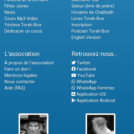
Fêtes Juives
Sidour (livre de prière)
News
Horaires de Chabbath
Cours Mp3-Vidéo
Livres Torah-Box
Yéchiva Torah-Box
Inscription
Dédicacer un cours
Podcast Torah-Box
English Version
L'association
Retrouvez-nous...
A propos de l'association
Twitter
Faire un don !
Facebook
Mentions légales
YouTube
Nous contacter
WhatsApp
Aide (FAQ)
WhatsApp Femmes
Application iOS
Application Android