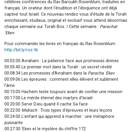
célèbres conférences du Rav Baroukh Rosenblum, traduites en
français. Un orateur dont l'érudition et l'éloquence ont déjà
captivé tout Israël. Ce nouveau rendez-vous d'étude de la Torah
enrichissant, studieux, original et exclusif vous attend désormais
chaque semaine sur Torah-Box...! Cette semaine :
Parachat
'Ekev
.
Pour commander les livres en français du Rav Rosenblum :
http://bit.ly/roz-tb
00:02:00 Avraham : La patience face aux promesses divines
00:05:40 Le premier mot dans la Torah : un secret révélé
00:08:34 Les promesses d'Avraham dans la
Paracha 'Ekev
00:09:06 Les épreuves : comment elles élèvent et subliment
l'âme
00:15:05 Hachem teste toujours avant de confier une mission
00:17:00 Le mérite éternel des martyrs d'Israël
00:20:00 Servir D.ieu quand Il cache Sa face
00:22:00
Midrach
: Trois types d'épreuves et leurs leçons
00:24:00 L'enfant qui apprend à marcher : une métaphore
puissante
00:27:30 'Ekev et le mystère du chiffre 172