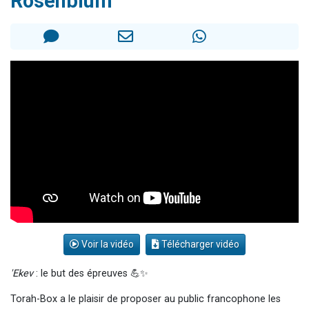
Rosenblum
Il reste 49 places pour étudier en groupe sur Zoom
12 nouvelles musiques dans Torah-Box Music
3 personnes viennent de nous rejoindre sur WhatsApp
2 personnes viennent de nous rejoindre sur WhatsApp
2 personnes viennent de nous rejoindre sur WhatsApp
Voir la vidéo
Télécharger vidéo
'Ekev
: le but des épreuves 💪✨
Torah-Box a le plaisir de proposer au public francophone les