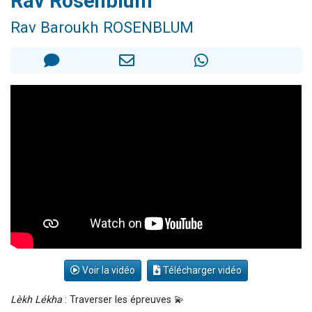
Rav Rosenblum
Nouvelle émission radio : Visions de grandeur n°104 : Le Chabbath et le Birkat Hamazone à travers le temps
Rav Baroukh ROSENBLUM
61 personnes viennent de demander une bénédiction
Ariel vient de donner son Maasser
Il reste 49 places pour étudier en groupe sur Zoom
Eva vient de donner son Maasser
Voir la vidéo
Télécharger vidéo
Lèkh Lékha
: Traverser les épreuves 💫