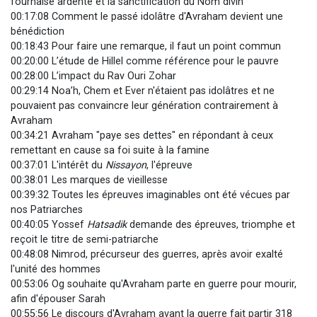
fournaise ardente et la sanctification du Nom divin
00:17:08 Comment le passé idolâtre d'Avraham devient une
bénédiction
00:18:43 Pour faire une remarque, il faut un point commun
00:20:00 L’étude de Hillel comme référence pour le pauvre
00:28:00 L’impact du Rav Ouri Zohar
00:29:14 Noa’h, Chem et Ever n'étaient pas idolâtres et ne
pouvaient pas convaincre leur génération contrairement à
Avraham
00:34:21 Avraham "paye ses dettes" en répondant à ceux
remettant en cause sa foi suite à la famine
00:37:01 L'intérêt du
Nissayon
, l'épreuve
00:38:01 Les marques de vieillesse
00:39:32 Toutes les épreuves imaginables ont été vécues par
nos Patriarches
00:40:05 Yossef
Hatsadik
demande des épreuves, triomphe et
reçoit le titre de semi-patriarche
00:48:08 Nimrod, précurseur des guerres, après avoir exalté
l'unité des hommes
00:53:06 Og souhaite qu'Avraham parte en guerre pour mourir,
afin d'épouser Sarah
00:55:56 Le discours d'Avraham avant la guerre fait partir 318