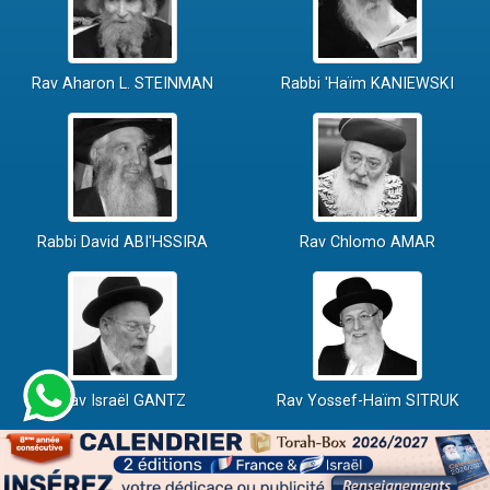
Rav Aharon L. STEINMAN
Rabbi 'Haïm KANIEWSKI
Rabbi David ABI'HSSIRA
Rav Chlomo AMAR
Rav Israël GANTZ
Rav Yossef-Haïm SITRUK