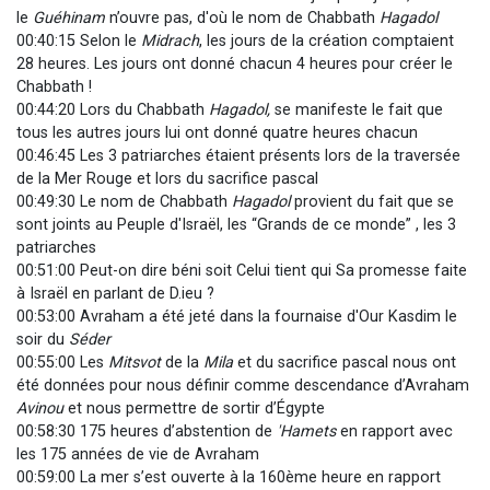
le
Guéhinam
n’ouvre pas, d'où le nom de Chabbath
Hagadol
00:40:15 Selon le
Midrach
, les jours de la création comptaient
28 heures. Les jours ont donné chacun 4 heures pour créer le
Chabbath !
00:44:20 Lors du Chabbath
Hagadol,
se manifeste le fait que
tous les autres jours lui ont donné quatre heures chacun
00:46:45 Les 3 patriarches étaient présents lors de la traversée
de la Mer Rouge et lors du sacrifice pascal
00:49:30 Le nom de Chabbath
Hagadol
provient du fait que se
sont joints au Peuple d'Israël, les “Grands de ce monde” , les 3
patriarches
00:51:00 Peut-on dire béni soit Celui tient qui Sa promesse faite
à Israël en parlant de D.ieu ?
00:53:00 Avraham a été jeté dans la fournaise d'Our Kasdim le
soir du
Séder
00:55:00 Les
Mitsvot
de la
Mila
et du sacrifice pascal nous ont
été données pour nous définir comme descendance d’Avraham
Avinou
et nous permettre de sortir d’Égypte
00:58:30 175 heures d’abstention de
'Hamets
en rapport avec
les 175 années de vie de Avraham
00:59:00 La mer s’est ouverte à la 160ème heure en rapport