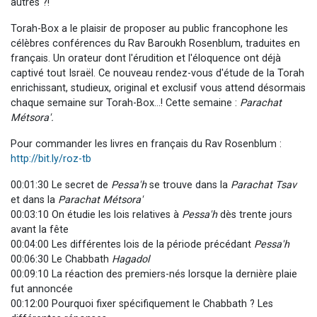
autres ?!
Torah-Box a le plaisir de proposer au public francophone les
célèbres conférences du Rav Baroukh Rosenblum, traduites en
français. Un orateur dont l'érudition et l'éloquence ont déjà
captivé tout Israël. Ce nouveau rendez-vous d'étude de la Torah
enrichissant, studieux, original et exclusif vous attend désormais
chaque semaine sur Torah-Box...! Cette semaine :
Parachat
Métsora'.
Pour commander les livres en français du Rav Rosenblum :
http://bit.ly/roz-tb
00:01:30 Le secret de
Pessa'h
se trouve dans la
Parachat Tsav
et dans la
Parachat Métsora'
00:03:10 On étudie les lois relatives à
Pessa'h
dès trente jours
avant la fête
00:04:00 Les différentes lois de la période précédant
Pessa'h
00:06:30 Le Chabbath
Hagadol
00:09:10 La réaction des premiers-nés lorsque la dernière plaie
fut annoncée
00:12:00 Pourquoi fixer spécifiquement le Chabbath ? Les