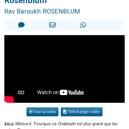
Rosenblum
Il reste 49 places pour étudier en groupe sur Zoom
Rav Baroukh ROSENBLUM
12 nouvelles musiques dans Torah-Box Music
3 personnes viennent de nous rejoindre sur WhatsApp
2 personnes viennent de nous rejoindre sur WhatsApp
2 personnes viennent de nous rejoindre sur WhatsApp
Voir la vidéo
Télécharger vidéo
🕯️📖🙏 Métsora': Pourquoi ce Chabbath est plus grand que les