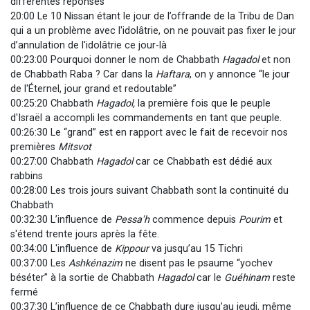
différentes réponses
20:00 Le 10 Nissan étant le jour de l’offrande de la Tribu de Dan
qui a un problème avec l'idolâtrie, on ne pouvait pas fixer le jour
d’annulation de l'idolâtrie ce jour-là
00:23:00 Pourquoi donner le nom de Chabbath
Hagadol
et non
de Chabbath Raba ? Car dans la
Haftara
, on y annonce “le jour
de l'Éternel, jour grand et redoutable”
00:25:20 Chabbath
Hagadol,
la première fois que le peuple
d'Israël a accompli les commandements en tant que peuple.
00:26:30 Le “grand” est en rapport avec le fait de recevoir nos
premières
Mitsvot
00:27:00 Chabbath
Hagadol
car ce Chabbath est dédié aux
rabbins
00:28:00 Les trois jours suivant Chabbath sont la continuité du
Chabbath
00:32:30 L’influence de
Pessa'h
commence depuis
Pourim
et
s'étend trente jours après la fête.
00:34:00 L'influence de
Kippour
va jusqu’au 15 Tichri
00:37:00 Les
Ashkénazim
ne disent pas le psaume “yochev
béséter” à la sortie de Chabbath
Hagadol
car le
Guéhinam
reste
fermé
00:37:30 L’influence de ce Chabbath dure jusqu’au jeudi, même