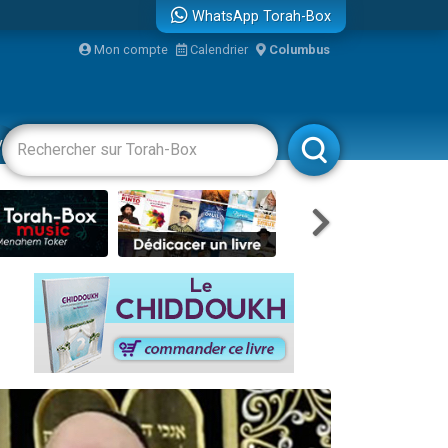
WhatsApp Torah-Box
...
Mon compte
Calendrier
Columbus
vertissements
Livres
Rabbanim
bre