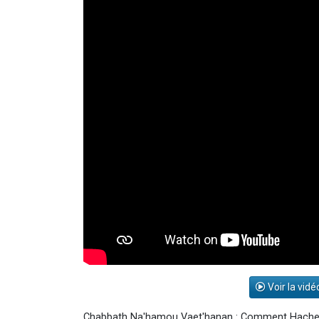
Voir la vidé
Chabbath Na'hamou Vaet'hanan : Comment Hachem 