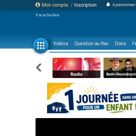
Mon compte
/
Inscription
6 personnes 
4 personn
Paracha Réé
2 personn
17 personnes
4 personnes 
Vidéos
Question au Rav
Dons
F
Il reste 
23 person
Eva vient de
4 personnes 
3 personnes 
3 personn
Odaya vient 
13 personnes
2 personnes 
30 perso