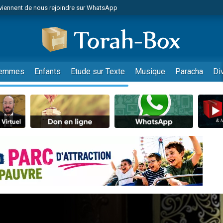
viennent de nous rejoindre sur WhatsApp
es viennent de faire un don pour Reloger Rivka, 6 enfants, victime de violences
es viennent de faire un don pour 1 Journée de Vacances Pour les Enfants
 viennent de demander une bénédiction
viennent de nous rejoindre sur WhatsApp
emmes
Enfants
Etude sur Texte
Musique
Paracha
Di
49 places pour étudier en groupe sur Zoom
nes viennent de faire un don pour Diane, 80 ans, dans un appartement insalu
 donner son Maasser
viennent de nous rejoindre sur WhatsApp
viennent de nous rejoindre sur WhatsApp
es viennent de faire un don pour 5 jours de vacances aux Orphelins
de donner son Maasser
 viennent de demander une bénédiction
viennent de nous rejoindre sur WhatsApp
nnes viennent de faire un don pour Sauvez la jambe de Yohan