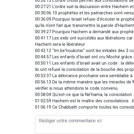
00:26:15 L’ordre choisi permet aux consolations de
00:27:21 L’ordre suit la discussion entre Hachem et
00:30:06 10 prophètes et les patriarches sont venus
00:36:09 Pourquoi Israël refuse d’écouter le prophè
qu’ils n’ont fait que transmettre la parole d’Hache
00:39:27 Pourquoi Hachem a demandé aux prophètes
00:41:17 Les exils ont succédés aux libérations car 
Hachem sera le libérateur
00:42:12 "Im be'houkotaï" sont les initiales des 3 co
00:44:57 Les enfants d’Israël ont cru Moché grâce
00:50:11 Les enfants d'Israël avait un code : la dél
ils ont refusé la consolation de la bouche des pro
00:53:37 La délivrance prochaine sera semblable à 
00:56:13 De la même manière que les miracles de M
vérifier si nous attendons le code convenu
00:58:04 Qu’est-ce que la Né'hama, la consolation 
01:02:59 Hachem est le maître des consolations : il
01:06:19 Ce Chabbath comporte toutes les consol