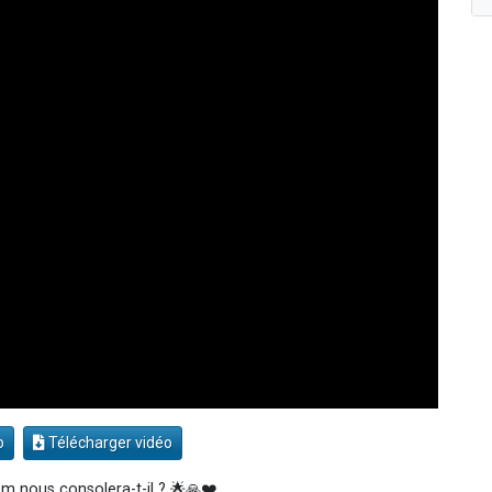
o
Télécharger vidéo
nous consolera-t-il ? 🌟🙏❤️