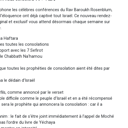
ncophone les célèbres conférences du Rav Baroukh Rosenblum,
t l'éloquence ont déjà captivé tout Israël. Ce nouveau rendez-
riginal et exclusif vous attend désormais chaque semaine sur
.
a Haftara
s toutes les consolations
port avec les 7 Sefirot
nt le Chabbath Na'hamou
que toutes les prophéties de consolation aient été dites par
 le dédain d’Israël
-fils, comme annoncé par le verset
le difficile comme le peuple d'Israël et en a été récompensé
sera le prophète qui annoncera la consolation : car il a
nim : le fait de s'être joint immédiatement à l’appel de Moché
as l’ordre du livre de Yéchaya