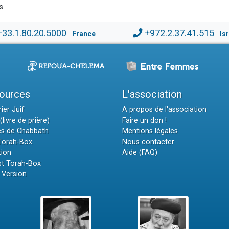
s
+33.1.80.20.5000
+972.2.37.41.515
France
Is
ources
L'association
ier Juif
A propos de l'association
(livre de prière)
Faire un don !
es de Chabbath
Mentions légales
 Torah-Box
Nous contacter
tion
Aide (FAQ)
t Torah-Box
 Version