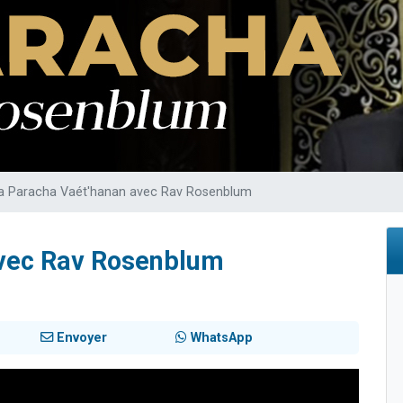
49 places pour étudier en groupe sur Zoom
lles musiques dans Torah-Box Music
viennent de nous rejoindre sur WhatsApp
viennent de nous rejoindre sur WhatsApp
viennent de nous rejoindre sur WhatsApp
a Paracha Vaét'hanan avec Rav Rosenblum
avec Rav Rosenblum
Envoyer
WhatsApp