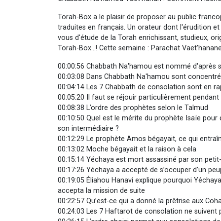
Torah-Box a le plaisir de proposer au public fra
traduites en français. Un orateur dont l'érudition e
vous d'étude de la Torah enrichissant, studieux, o
Torah-Box...! Cette semaine : Parachat Vaet'hanane
00:00:56 Chabbath Na'hamou est nommé d'après s
00:03:08 Dans Chabbath Na'hamou sont concentrée
00:04:14 Les 7 Chabbath de consolation sont en rap
00:05:20 Il faut se réjouir particulièrement penda
00:08:38 L’ordre des prophètes selon le Talmud
00:10:50 Quel est le mérite du prophète Isaïe pour 
son intermédiaire ?
00:12:29 Le prophète Amos bégayait, ce qui entraîna
00:13:02 Moche bégayait et la raison à cela
00:15:14 Yéchaya est mort assassiné par son petit
00:17:26 Yéchaya a accepté de s’occuper d’un peup
00:19:05 Éliahou Hanavi explique pourquoi Yéchaya 
accepta la mission de suite
00:22:57 Qu’est-ce qui a donné la prêtrise aux Coha
00:24:03 Les 7 Haftarot de consolation ne suivent p