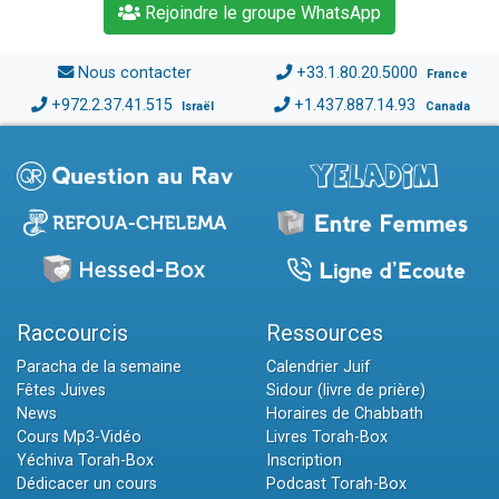
Rejoindre le groupe WhatsApp
Nous contacter
+33.1.80.20.5000
France
+972.2.37.41.515
+1.437.887.14.93
Israël
Canada
Raccourcis
Ressources
Paracha de la semaine
Calendrier Juif
Fêtes Juives
Sidour (livre de prière)
News
Horaires de Chabbath
Cours Mp3-Vidéo
Livres Torah-Box
Yéchiva Torah-Box
Inscription
Dédicacer un cours
Podcast Torah-Box