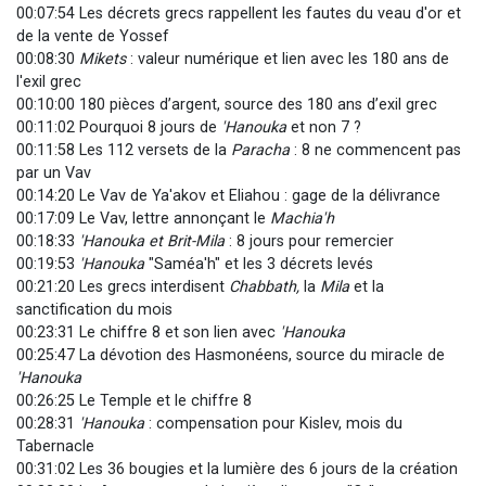
00:07:54 Les décrets grecs rappellent les fautes du veau d'or et
de la vente de Yossef
00:08:30
Mikets
: valeur numérique et lien avec les 180 ans de
l'exil grec
00:10:00 180 pièces d’argent, source des 180 ans d’exil grec
00:11:02 Pourquoi 8 jours de
'Hanouka
et non 7 ?
00:11:58 Les 112 versets de la
Paracha
: 8 ne commencent pas
par un Vav
00:14:20 Le Vav de Ya'akov et Eliahou : gage de la délivrance
00:17:09 Le Vav, lettre annonçant le
Machia'h
00:18:33
'Hanouka et Brit-Mila
: 8 jours pour remercier
00:19:53
'Hanouka
"Saméa'h" et les 3 décrets levés
00:21:20 Les grecs interdisent
Chabbath,
la
Mila
et la
sanctification du mois
00:23:31 Le chiffre 8 et son lien avec
'Hanouka
00:25:47 La dévotion des Hasmonéens, source du miracle de
'Hanouka
00:26:25 Le Temple et le chiffre 8
00:28:31
'Hanouka
: compensation pour Kislev, mois du
Tabernacle
00:31:02 Les 36 bougies et la lumière des 6 jours de la création