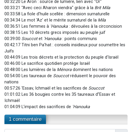
00:32:20 Le Aron : source de lumière, lien avec "Or"
00:33:21 "Avec ceci Aharon viendra" grâce à la
Brit Mila
00:33:58 La fiole d'huile scellée : dimension surnaturelle
00:34:34 Le mot 'Az' et le mérite surnaturel de la
Mila
00:36:51 Les femmes à
'Hanouka
: dévouées à la circoncision
00:38:15 Les 10 décrets grecs imposés au peuple juif
00:39:00
Souccot
et
'Hanouka
: points communs
00:42:17 Titni ben Pa'hat : conseils insidieux pour soumettre les
Juifs
00:44:09 Les trois décrets et la protection du peuple d'Israël
00:46:00 Le sacrifice quotidien protège Israël
00:48:00 Les lumières de la
Ménora
dominent les nations
00:54:00 Les taureaux de
Souccot
réduisent le pouvoir des
nations
00:57:26 'Essav, Ichmaël et les sacrifices de
Souccot
01:01:02 Les 36 bougies contre les 35 taureaux d’'Essav et
Ichmaël
01:04:09 L’impact des sacrifices de
'Hanouka
1 commentaire