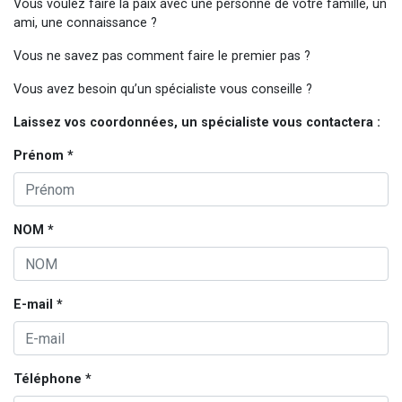
Vous voulez faire la paix avec une personne de votre famille, un
13 personnes viennent de demander une bénédiction
ami, une connaissance ?
30 personnes viennent de faire un don pour Sauvez la jambe de Yohan
Vous ne savez pas comment faire le premier pas ?
Il reste 49 places pour étudier en groupe sur Zoom
Vous avez besoin qu’un spécialiste vous conseille ?
12 nouvelles musiques dans Torah-Box Music
Laissez vos coordonnées, un spécialiste vous contactera :
29 personnes viennent de demander une bénédiction
Prénom *
NOM *
E-mail *
Téléphone *