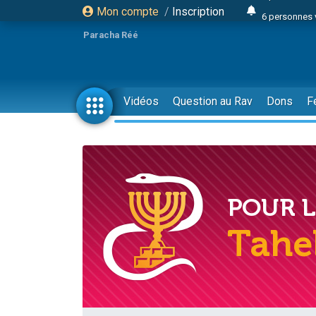
Mon compte
/
Inscription
6 personnes 
4 personn
Paracha Réé
2 personn
17 personnes
4 personnes 
Vidéos
Question au Rav
Dons
F
Il reste 
23 person
Eva vient de
4 personnes 
3 personnes 
3 personn
Odaya vient 
13 personnes
2 personnes 
30 perso