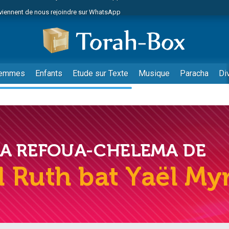
viennent de nous rejoindre sur WhatsApp
es viennent de faire un don pour Reloger Rivka, 6 enfants, victime de violences
es viennent de faire un don pour 1 Journée de Vacances Pour les Enfants
 viennent de demander une bénédiction
viennent de nous rejoindre sur WhatsApp
emmes
Enfants
Etude sur Texte
Musique
Paracha
Di
49 places pour étudier en groupe sur Zoom
nes viennent de faire un don pour Diane, 80 ans, dans un appartement insalu
 donner son Maasser
viennent de nous rejoindre sur WhatsApp
viennent de nous rejoindre sur WhatsApp
es viennent de faire un don pour 5 jours de vacances aux Orphelins
de donner son Maasser
 viennent de demander une bénédiction
viennent de nous rejoindre sur WhatsApp
nnes viennent de faire un don pour Sauvez la jambe de Yohan