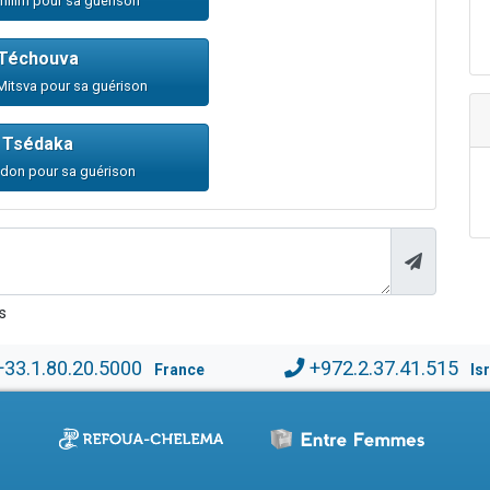
Tehilim pour sa guérison
Téchouva
 Mitsva pour sa guérison
Tsédaka
n don pour sa guérison
s
+33.1.80.20.5000
+972.2.37.41.515
France
Is