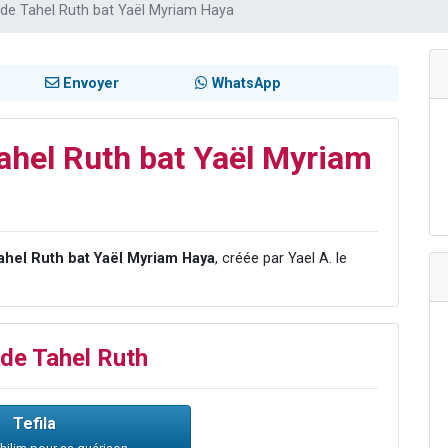
de Tahel Ruth bat Yaël Myriam Haya
49 places pour étudier en groupe sur Zoom
lles musiques dans Torah-Box Music
viennent de nous rejoindre sur WhatsApp
Envoyer
WhatsApp
viennent de nous rejoindre sur WhatsApp
viennent de nous rejoindre sur WhatsApp
hel Ruth bat Yaël Myriam
ahel Ruth bat Yaël Myriam Haya
, créée par Yael A. le
 de Tahel Ruth
Tefila