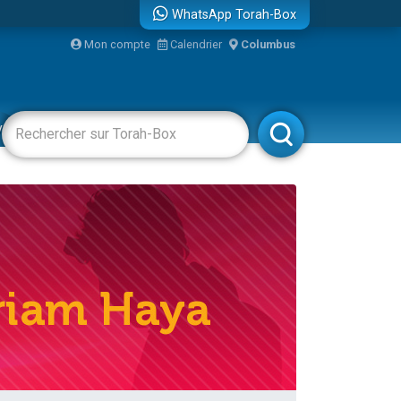
WhatsApp Torah-Box
...
Mon compte
Calendrier
Columbus
vertissements
Livres
Rabbanim
bre