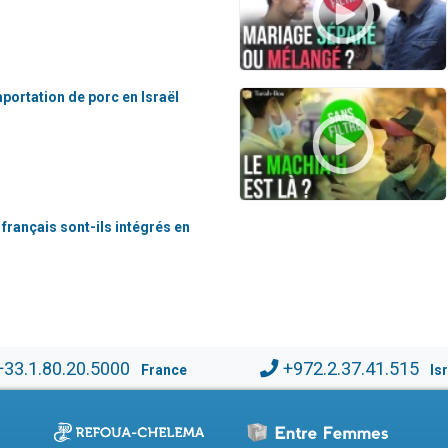
mportation de porc en Israël
 français sont-ils intégrés en
+33.1.80.20.5000
+972.2.37.41.515
France
Is