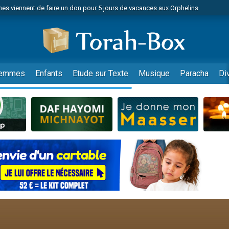
es viennent de faire un don pour 5 jours de vacances aux Orphelins
es viennent de faire un don pour Diane, 80 ans, dans un appartement insalub
viennent de nous rejoindre sur WhatsApp
 viennent de demander une bénédiction
nnes viennent de faire un don pour Sauvez la jambe de Yohan
emmes
Enfants
Etude sur Texte
Musique
Paracha
Di
49 places pour étudier en groupe sur Zoom
lles musiques dans Torah-Box Music
viennent de nous rejoindre sur WhatsApp
viennent de nous rejoindre sur WhatsApp
les musiques dans Torah-Box Music
viennent de nous rejoindre sur WhatsApp
es viennent de faire un don pour Tsédaka : pauvres d'Israel
sion radio : Visions de grandeur n°104 : Le Chabbath et le Birkat Hamazone à 
 viennent de demander une bénédiction
49 places pour étudier en groupe sur Zoom