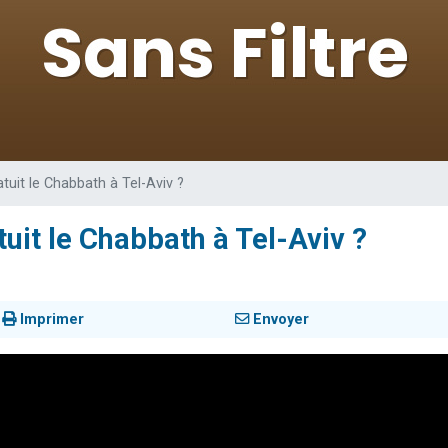
de donner son Maasser
ent de donner son Maasser
viennent de nous rejoindre sur WhatsApp
viennent de nous rejoindre sur WhatsApp
de donner son Maasser
atuit le Chabbath à Tel-Aviv ?
tuit le Chabbath à Tel-Aviv ?
Imprimer
Envoyer