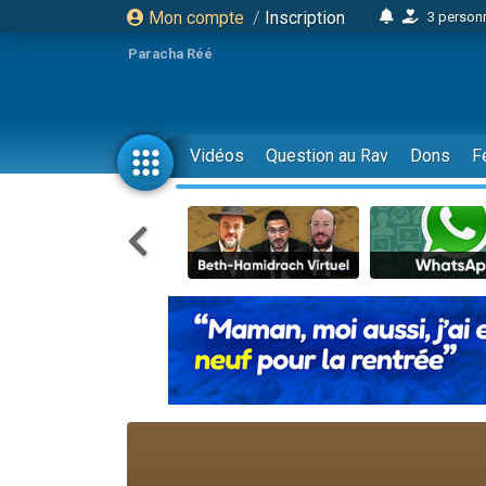
Mon compte
/
Inscription
3 personn
3 personn
Paracha Réé
2 personnes 
13 personnes
30 perso
Vidéos
Question au Rav
Dons
F
Il reste 
12 nouve
3 personnes 
2 personnes 
2 nouvel
3 personnes 
8 personn
Nouvelle émis
61 personnes
Il reste 