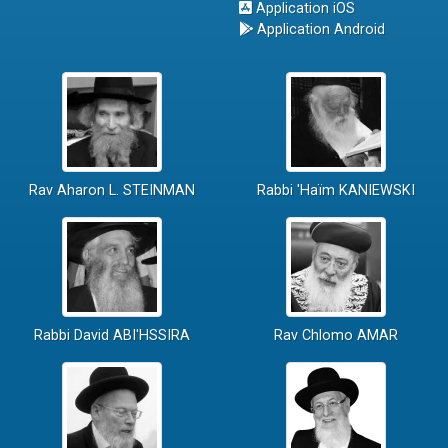
Application iOS
Application Android
Rav Aharon L. STEINMAN
Rabbi 'Haïm KANIEWSKI
Rabbi David ABI'HSSIRA
Rav Chlomo AMAR