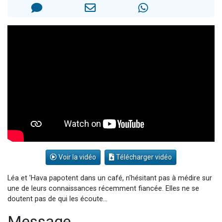
3 personnes viennent de nous rejoindre sur WhatsApp
2 nouvelles musiques dans Torah-Box Music
8 personnes viennent de faire un don pour Tsédaka : pauvres d'Israel
Nouvelle émission radio : Visions de grandeur n°104 : Le Chabbath et le Birkat Hamazone à travers le temps
4 personnes viennent de nous rejoindre sur WhatsApp
Voir la vidéo
Télécharger vidéo
Léa et 'Hava papotent dans un café, n'hésitant pas à médire sur
une de leurs connaissances récemment fiancée. Elles ne se
doutent pas de qui les écoute...
Message