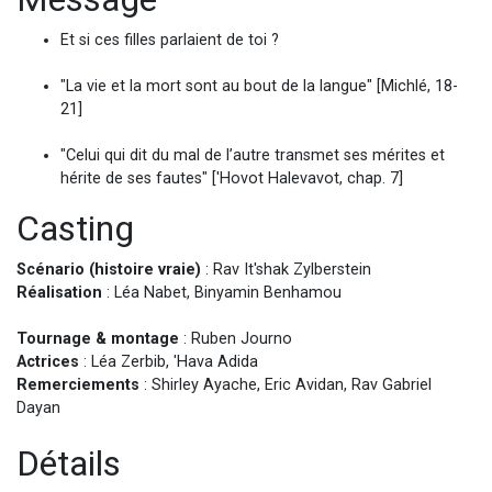
Et si ces filles parlaient de toi ?
"La vie et la mort sont au bout de la langue" [Michlé, 18-
21]
"Celui qui dit du mal de l’autre transmet ses mérites et
hérite de ses fautes" ['Hovot Halevavot, chap. 7]
Casting
Scénario (histoire vraie)
: Rav It'shak Zylberstein
Réalisation
: Léa Nabet, Binyamin Benhamou
Tournage & montage
: Ruben Journo
Actrices
: Léa Zerbib, 'Hava Adida
Remerciements
: Shirley Ayache, Eric Avidan, Rav Gabriel
Dayan
Détails