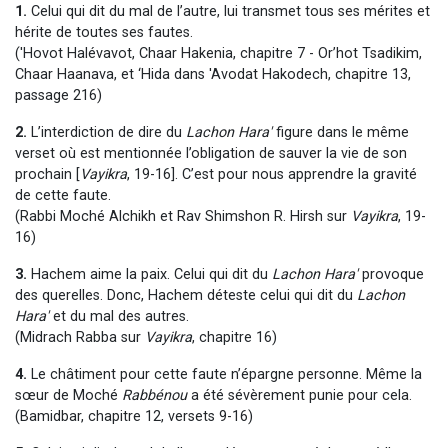
1.
Celui qui dit du mal de l’autre, lui transmet tous ses mérites et
hérite de toutes ses fautes.
('Hovot Halévavot, Chaar Hakenia, chapitre 7 - Or’hot Tsadikim,
Chaar Haanava, et ‘Hida dans 'Avodat Hakodech, chapitre 13,
passage 216)
2.
L’interdiction de dire du
Lachon Hara'
figure dans le même
verset où est mentionnée l’obligation de sauver la vie de son
prochain [
Vayikra
, 19-16]. C’est pour nous apprendre la gravité
de cette faute.
(Rabbi Moché Alchikh et Rav Shimshon R. Hirsh sur
Vayikra
, 19-
16)
3.
Hachem aime la paix. Celui qui dit du
Lachon Hara'
provoque
des querelles. Donc, Hachem déteste celui qui dit du
Lachon
Hara'
et du mal des autres.
(Midrach Rabba sur
Vayikra
, chapitre 16)
4.
Le châtiment pour cette faute n’épargne personne. Même la
sœur de Moché
Rabbénou
a été sévèrement punie pour cela.
(Bamidbar, chapitre 12, versets 9-16)