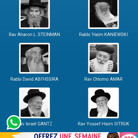
Rav Aharon L. STEINMAN
Rabbi 'Haïm KANIEWSKI
Rabbi David ABI'HSSIRA
Rav Chlomo AMAR
Rav Israël GANTZ
Rav Yossef-Haïm SITRUK