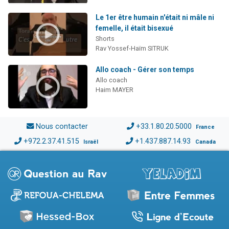
Le 1er être humain n'était ni mâle ni
femelle, il était bisexué
Shorts
Rav Yossef-Haïm SITRUK
Allo coach - Gérer son temps
Allo coach
Haim MAYER
Nous contacter
+33.1.80.20.5000
France
+972.2.37.41.515
+1.437.887.14.93
Israël
Canada