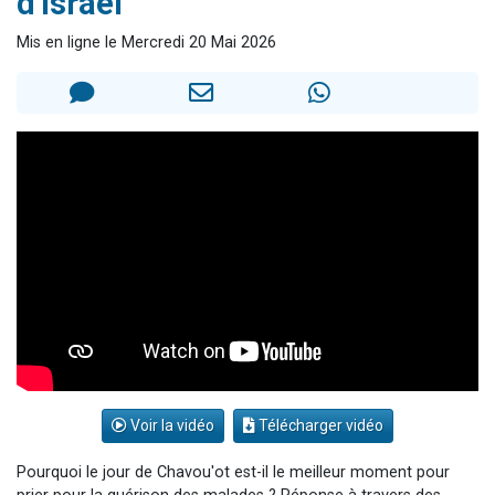
d'Israël
4 personnes viennent de nous rejoindre sur WhatsApp
Mis en ligne le Mercredi 20 Mai 2026
3 personnes viennent de nous rejoindre sur WhatsApp
Odaya vient de donner son Maasser
3 personnes viennent de faire un don pour 5 jours de vacances aux Orphelins
3 personnes viennent de faire un don pour Diane, 80 ans, dans un appartement insalubre
Voir la vidéo
Télécharger vidéo
Pourquoi le jour de Chavou'ot est-il le meilleur moment pour