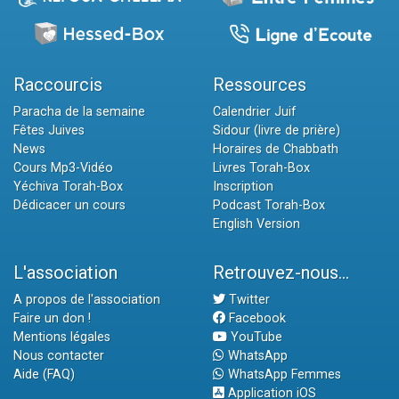
Raccourcis
Ressources
Paracha de la semaine
Calendrier Juif
Fêtes Juives
Sidour (livre de prière)
News
Horaires de Chabbath
Cours Mp3-Vidéo
Livres Torah-Box
Yéchiva Torah-Box
Inscription
Dédicacer un cours
Podcast Torah-Box
English Version
L'association
Retrouvez-nous...
A propos de l'association
Twitter
Faire un don !
Facebook
Mentions légales
YouTube
Nous contacter
WhatsApp
Aide (FAQ)
WhatsApp Femmes
Application iOS