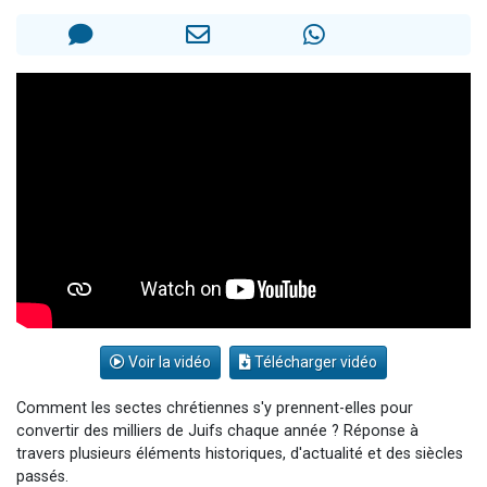
Il reste 49 places pour étudier en groupe sur Zoom
12 nouvelles musiques dans Torah-Box Music
3 personnes viennent de nous rejoindre sur WhatsApp
2 personnes viennent de nous rejoindre sur WhatsApp
2 personnes viennent de nous rejoindre sur WhatsApp
Voir la vidéo
Télécharger vidéo
Comment les sectes chrétiennes s'y prennent-elles pour
convertir des milliers de Juifs chaque année ? Réponse à
travers plusieurs éléments historiques, d'actualité et des siècles
passés.