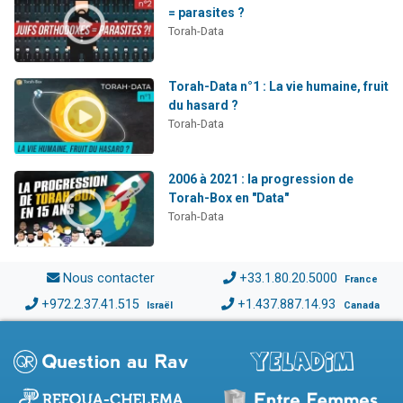
= parasites ?
Torah-Data
Torah-Data n°1 : La vie humaine, fruit
du hasard ?
Torah-Data
2006 à 2021 : la progression de
Torah-Box en "Data"
Torah-Data
Nous contacter
+33.1.80.20.5000
France
+972.2.37.41.515
+1.437.887.14.93
Israël
Canada