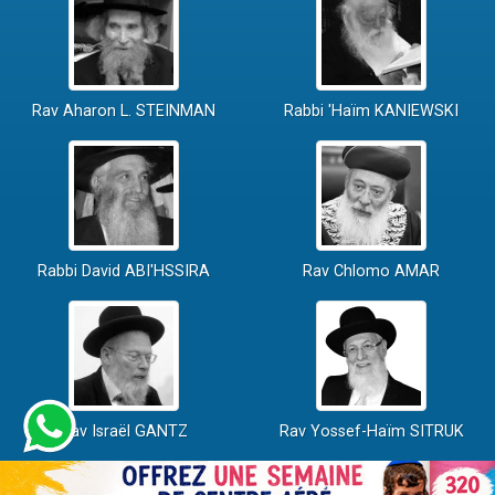
Rav Aharon L. STEINMAN
Rabbi 'Haïm KANIEWSKI
Rabbi David ABI'HSSIRA
Rav Chlomo AMAR
Rav Israël GANTZ
Rav Yossef-Haïm SITRUK