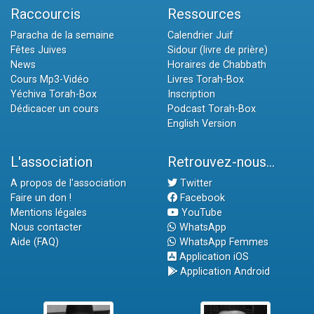
Raccourcis
Ressources
Paracha de la semaine
Calendrier Juif
Fêtes Juives
Sidour (livre de prière)
News
Horaires de Chabbath
Cours Mp3-Vidéo
Livres Torah-Box
Yéchiva Torah-Box
Inscription
Dédicacer un cours
Podcast Torah-Box
English Version
L'association
Retrouvez-nous...
A propos de l'association
Twitter
Faire un don !
Facebook
Mentions légales
YouTube
Nous contacter
WhatsApp
Aide (FAQ)
WhatsApp Femmes
Application iOS
Application Android