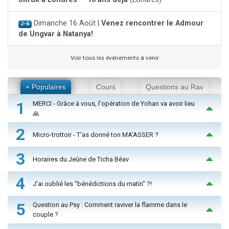
Dimanche 16 Août |
Venez rencontrer le Admour
J-6
de Ungvar à Natanya!
Voir tous les événements à venir
+ Populaires
Cours
Questions au Rav
1
MERCI - Grâce à vous, l'opération de Yohan va avoir lieu
🙏
2
Micro-trottoir - T'as donné ton MA’ASSER ?
3
Horaires du Jeûne de Ticha Béav
4
J'ai oublié les "bénédictions du matin" ?!
5
Question au Psy : Comment raviver la flamme dans le
couple ?