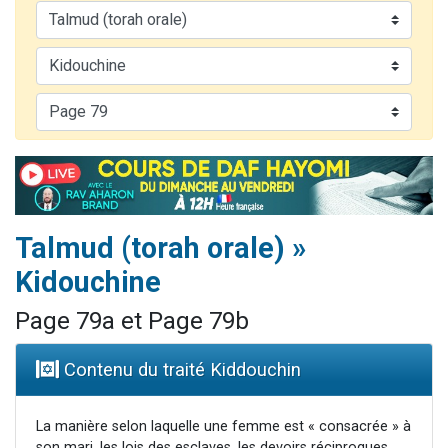
6 personnes viennent de nous rejoindre sur WhatsApp
4 personnes viennent de faire un don pour Reloger Rivka, 6 enfants, victime de violences...
2 personnes viennent de faire un don pour 1 Journée de Vacances Pour les Enfants
4 personnes viennent de nous rejoindre sur WhatsApp
3 nouvelles musiques dans Torah-Box Music
Talmud (torah orale) »
Kidouchine
Page 79a et Page 79b
Contenu du traité Kiddouchin
La manière selon laquelle une femme est « consacrée » à
son mari, les lois des esclaves, les devoirs réciproques