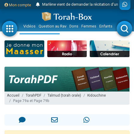
Marlène vient de demander la récitation d'un Kaddich pour un proche
Mon compte
2 personnes viennent de nous rejoindre sur WhatsApp
2 personnes viennent de nous rejoindre sur WhatsApp
Vidéos
Question au Rav
Dons
Femmes
Enfants
Etude sur 
Eli vient de donner son Maasser
3 personnes viennent de faire un don pour Événements Torah-Box
Lisbel Esther vient de donner son Maasser
2 personnes viennent de faire un don pour Tsédaka : pauvres d'Israel
3 personnes viennent de nous rejoindre sur WhatsApp
11 personnes viennent de demander une bénédiction
Il reste 49 places pour étudier en groupe sur Zoom
3 personnes viennent de faire un don pour Diane, 80 ans, dans un appartement insalubre
Accueil
TorahPDF
Talmud (torah orale)
Kidouchine
Page 79a et Page 79b
2 personnes viennent de nous rejoindre sur WhatsApp
29 personnes viennent de demander une bénédiction
Il reste 49 places pour étudier en groupe sur Zoom
2 personnes viennent de nous rejoindre sur WhatsApp