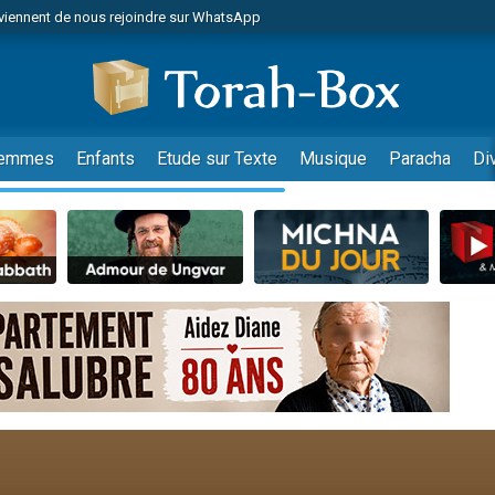
viennent de nous rejoindre sur WhatsApp
r vient de donner son Maasser
nes viennent de faire un don pour Événements Torah-Box
es viennent de faire un don pour Tsédaka : pauvres d'Israel
viennent de nous rejoindre sur WhatsApp
emmes
Enfants
Etude sur Texte
Musique
Paracha
Di
 viennent de demander une bénédiction
es viennent de faire un don pour Diane, 80 ans, dans un appartement insalub
49 places pour étudier en groupe sur Zoom
viennent de nous rejoindre sur WhatsApp
 viennent de demander une bénédiction
49 places pour étudier en groupe sur Zoom
viennent de nous rejoindre sur WhatsApp
viennent de nous rejoindre sur WhatsApp
es viennent de faire un don pour Reloger Rivka, 6 enfants, victime de violences
es viennent de faire un don pour 1 Journée de Vacances Pour les Enfants