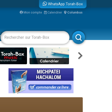
WhatsApp Torah-Box
Mon compte
Calendrier
Columbus
vertissements
Livres
Rabbanim
re
...