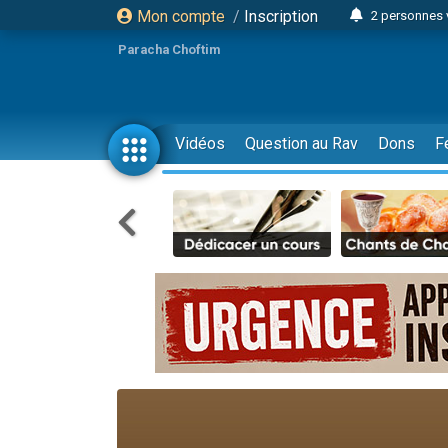
Mon compte
/
Inscription
2 personnes 
Lisbel Esthe
Paracha Choftim
3 person
2 personn
3 personnes 
Vidéos
Question au Rav
Dons
F
11 personnes
3 personn
Il reste 
2 personnes 
29 personnes
Il reste 
2 personnes 
6 personnes 
4 personn
2 personn