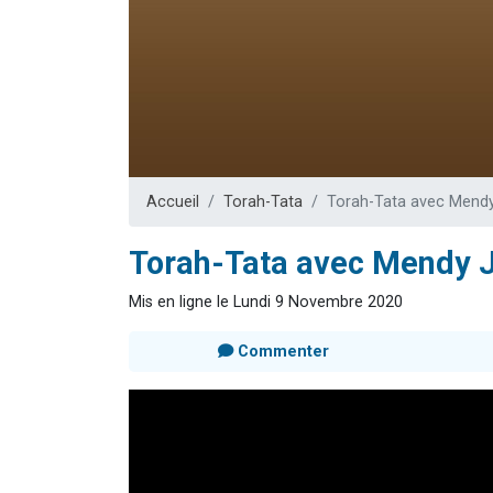
17 personnes
4 personnes 
Il reste 
Eva vient de
Eli vient de 
Accueil
Torah-Tata
Torah-Tata avec Mendy 
Torah-Tata avec Mendy Je
Mis en ligne le Lundi 9 Novembre 2020
Commenter