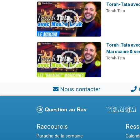
Torah-Tata ave
Torah-Tata
Torah-Tata ave
Marocaine & ses 
Torah-Tata
Nous contacter
Raccourcis
Ress
Paracha de la semaine
Calendr