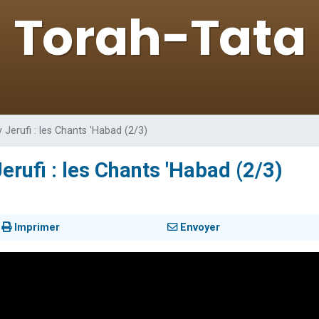
 viennent de demander une bénédiction
viennent de nous rejoindre sur WhatsApp
49 places pour étudier en groupe sur Zoom
 donner son Maasser
donner son Maasser
Jerufi : les Chants 'Habad (2/3)
rufi : les Chants 'Habad (2/3)
Imprimer
Envoyer