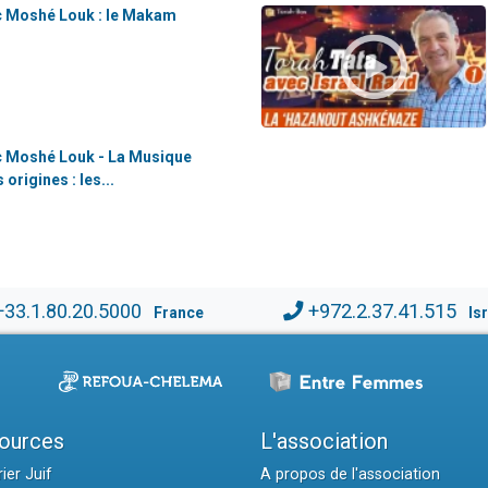
c Moshé Louk : le Makam
c Moshé Louk - La Musique
origines : les...
+33.1.80.20.5000
+972.2.37.41.515
France
Is
ources
L'association
ier Juif
A propos de l'association