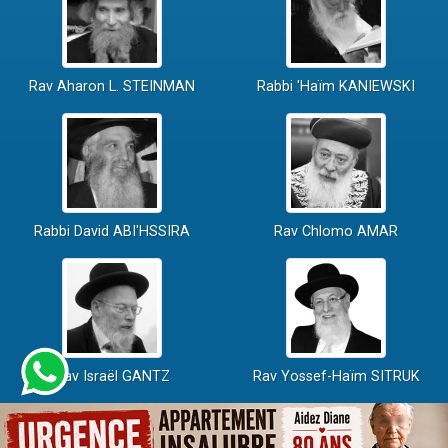
Rav Aharon L. STEINMAN
Rabbi 'Haïm KANIEWSKI
Rabbi David ABI'HSSIRA
Rav Chlomo AMAR
Rav Israël GANTZ
Rav Yossef-Haïm SITRUK