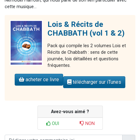
Nemouel Harrosh, qui nous parle de son lien particulier avec
cette musique...
Lois & Récits de
CHABBATH (vol 1 & 2)
Pack qui compile les 2 volumes Lois et
Récits de Chabbath : sens de cette
journée, lois détaillées et questions
fréquentes.
acheter ce livre
télécharger sur iTunes
Avez-vous aimé ?
OUI
NON