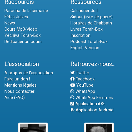
Raccourcis
Ressources
Paracha de la semaine
Calendrier Juif
Fêtes Juives
Sidour (livre de prière)
News
Horaires de Chabbath
Cours Mp3-Vidéo
Livres Torah-Box
Yéchiva Torah-Box
Inscription
Dédicacer un cours
Podcast Torah-Box
English Version
L'association
Retrouvez-nous...
A propos de l'association
Twitter
Faire un don !
Facebook
Mentions légales
YouTube
Nous contacter
WhatsApp
Aide (FAQ)
WhatsApp Femmes
Application iOS
Application Android