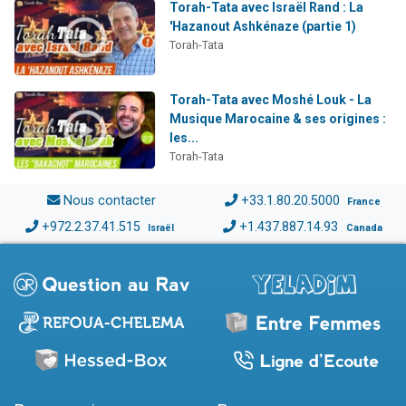
Torah-Tata avec Israël Rand : La
'Hazanout Ashkénaze (partie 1)
Torah-Tata
Torah-Tata avec Moshé Louk - La
Musique Marocaine & ses origines :
les...
Torah-Tata
Nous contacter
+33.1.80.20.5000
France
+972.2.37.41.515
+1.437.887.14.93
Israël
Canada