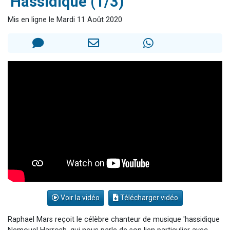
'Hassidique (1/3)
2 personnes viennent de nous rejoindre sur WhatsApp
Mis en ligne le Mardi 11 Août 2020
6 personnes viennent de nous rejoindre sur WhatsApp
4 personnes viennent de faire un don pour Reloger Rivka, 6 enfants, victime de violences...
2 personnes viennent de faire un don pour 1 Journée de Vacances Pour les Enfants
17 personnes viennent de demander une bénédiction
Voir la vidéo
Télécharger vidéo
Raphael Mars reçoit le célèbre chanteur de musique 'hassidique