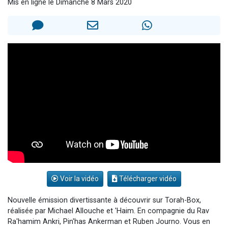
Mis en ligne le Dimanche 8 Mars 2020
Il reste 49 places pour étudier en groupe sur Zoom
Eva vient de donner son Maasser
4 personnes viennent de nous rejoindre sur WhatsApp
3 personnes viennent de nous rejoindre sur WhatsApp
3 personnes viennent de faire un don pour Événements Torah-Box
Voir la vidéo
Télécharger vidéo
Nouvelle émission divertissante à découvrir sur Torah-Box,
réalisée par Michael Allouche et 'Haim. En compagnie du Rav
Ra'hamim Ankri, Pin'has Ankerman et Ruben Journo. Vous en