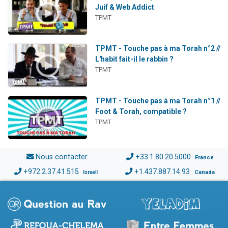
Juif & Web Addict
TPMT
TPMT - Touche pas à ma Torah n°2 //
L'habit fait-il le rabbin ?
TPMT
TPMT - Touche pas à ma Torah n°1 //
Foot & Torah, compatible ?
TPMT
Nous contacter
+33.1.80.20.5000
France
+972.2.37.41.515
+1.437.887.14.93
Israël
Canada