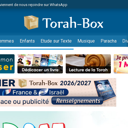
viennent de nous rejoindre sur WhatsApp
 viennent de demander une bénédiction
es viennent de faire un don pour Diane, 80 ans, dans un appartement insalub
49 places pour étudier en groupe sur Zoom
viennent de nous rejoindre sur WhatsApp
emmes
Enfants
Etude sur Texte
Musique
Paracha
Di
 viennent de demander une bénédiction
49 places pour étudier en groupe sur Zoom
viennent de nous rejoindre sur WhatsApp
viennent de nous rejoindre sur WhatsApp
es viennent de faire un don pour Reloger Rivka, 6 enfants, victime de violences
es viennent de faire un don pour 1 Journée de Vacances Pour les Enfants
viennent de nous rejoindre sur WhatsApp
 viennent de demander une bénédiction
49 places pour étudier en groupe sur Zoom
 donner son Maasser