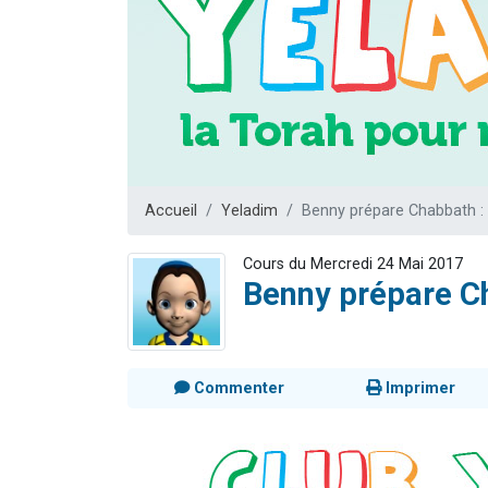
4 personnes 
3 personnes 
3 personn
Odaya vient 
2 personn
Accueil
Yeladim
Benny prépare Chabbath :
Cours du Mercredi 24 Mai 2017
Benny prépare C
Commenter
Imprimer