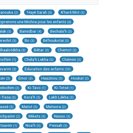
Hanouka
'Hayé Sarah
A'haré Mot
(2)
(3)
(3)
pprenons une Michna pour les enfants
(6)
alak
Bamidbar
Bechala'h
(3)
(4)
(3)
erechit
Bo
Bé'houkotaï
(3)
(3)
(3)
éhaalotékha
Béhar
Chemot
(3)
(3)
(3)
hoftim
Chéla'h Lekha
Chémini
(1)
(3)
(3)
evarim
Education des enfants
(3)
(53)
kev
Emor
Haazinou
Houkat
(3)
(3)
(3)
(3)
edochim
Ki-Tavo
Ki-Tetsé
(2)
(1)
(1)
i-Tissa
Kora'h
Lekh Lékha
(3)
(3)
(3)
assé
Matot
Metsora
(3)
(3)
(2)
ichpatim
Mikets
Nasso
(2)
(3)
(3)
itsavim
Noa'h
Pessah
(1)
(3)
(3)