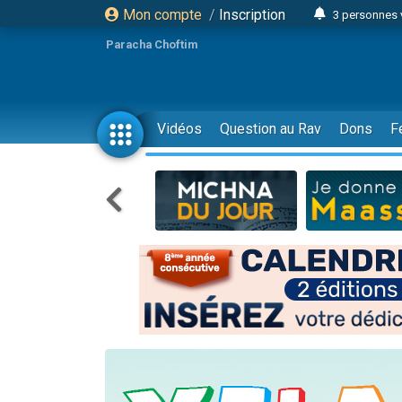
Mon compte
/
Inscription
3 personnes 
11 personnes
Paracha Choftim
3 personn
Il reste 
2 personnes 
Vidéos
Question au Rav
Dons
F
29 personnes
Il reste 
2 personnes 
6 personnes 
4 personn
2 personn
4 personnes 
17 personnes
Il reste 
Eva vient de