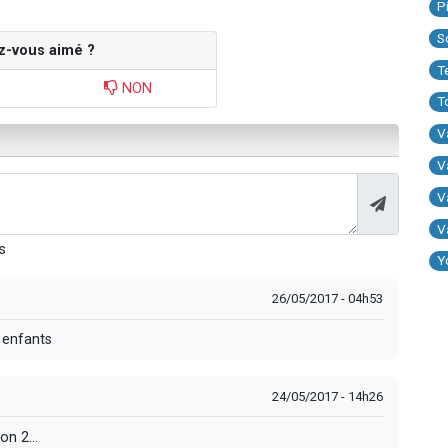
P
S
z-vous aimé ?
T
NON
T
V
V
V
V
s
Y
26/05/2017 - 04h53
s enfants
24/05/2017 - 14h26
on 2...