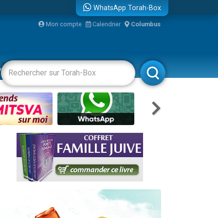
WhatsApp Torah-Box
Mon compte
Calendrier
Columbus
re
vertissements
Livres
Rabbanim
...