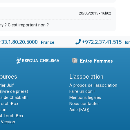
20/05/2015 - 16h02
ny ? C est important non ?
+33.1.80.20.5000
+972.2.37.41.515
France
Is
ources
L'association
ier Juif
A propos de l'association
(livre de prière)
Faire un don !
es de Chabbath
Mentions légales
 Torah-Box
Nous contacter
tion
Aide (FAQ)
t Torah-Box
 Version