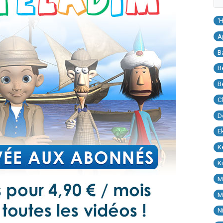
'
A
B
B
B
C
D
E
K
K
M
M
N