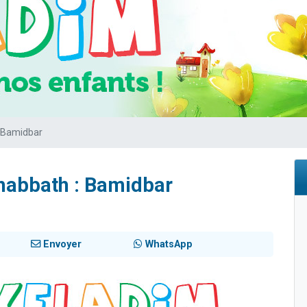
viennent de nous rejoindre sur WhatsApp
viennent de nous rejoindre sur WhatsApp
es viennent de faire un don pour 5 jours de vacances aux Orphelins
de donner son Maasser
es viennent de faire un don pour Tsédaka : pauvres d'Israel
 Bamidbar
habbath : Bamidbar
Envoyer
WhatsApp