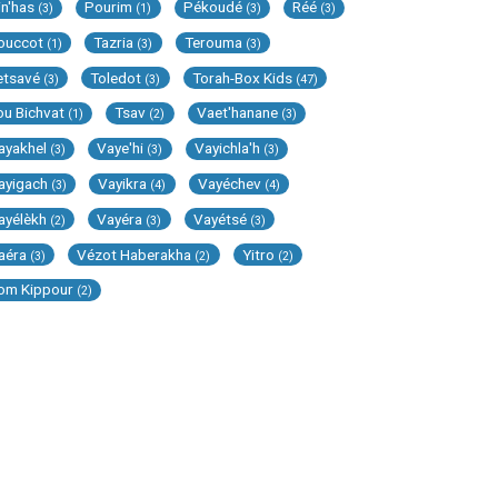
in'has
Pourim
Pékoudé
Réé
(3)
(1)
(3)
(3)
ouccot
Tazria
Terouma
(1)
(3)
(3)
etsavé
Toledot
Torah-Box Kids
(3)
(3)
(47)
ou Bichvat
Tsav
Vaet'hanane
(1)
(2)
(3)
ayakhel
Vaye'hi
Vayichla'h
(3)
(3)
(3)
ayigach
Vayikra
Vayéchev
(3)
(4)
(4)
ayélèkh
Vayéra
Vayétsé
(2)
(3)
(3)
aéra
Vézot Haberakha
Yitro
(3)
(2)
(2)
om Kippour
(2)