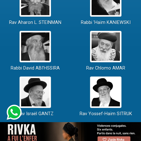
Rav Aharon L. STEINMAN
Rabbi 'Haïm KANIEWSKI
Rabbi David ABI'HSSIRA
Rav Chlomo AMAR
Rav Israël GANTZ
Rav Yossef-Haïm SITRUK