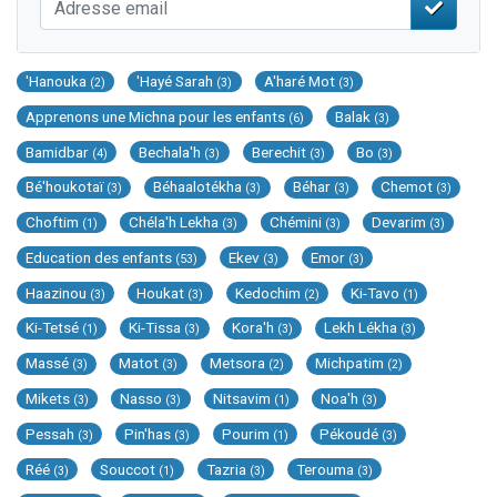
'Hanouka
'Hayé Sarah
A'haré Mot
(2)
(3)
(3)
Apprenons une Michna pour les enfants
Balak
(6)
(3)
Bamidbar
Bechala'h
Berechit
Bo
(4)
(3)
(3)
(3)
Bé'houkotaï
Béhaalotékha
Béhar
Chemot
(3)
(3)
(3)
(3)
Choftim
Chéla'h Lekha
Chémini
Devarim
(1)
(3)
(3)
(3)
Education des enfants
Ekev
Emor
(53)
(3)
(3)
Haazinou
Houkat
Kedochim
Ki-Tavo
(3)
(3)
(2)
(1)
Ki-Tetsé
Ki-Tissa
Kora'h
Lekh Lékha
(1)
(3)
(3)
(3)
Massé
Matot
Metsora
Michpatim
(3)
(3)
(2)
(2)
Mikets
Nasso
Nitsavim
Noa'h
(3)
(3)
(1)
(3)
Pessah
Pin'has
Pourim
Pékoudé
(3)
(3)
(1)
(3)
Réé
Souccot
Tazria
Terouma
(3)
(1)
(3)
(3)