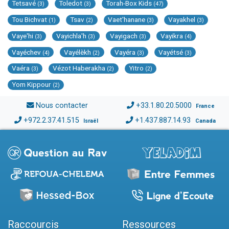
Tetsavé
Toledot
Torah-Box Kids
(3)
(3)
(47)
Tou Bichvat
Tsav
Vaet'hanane
Vayakhel
(1)
(2)
(3)
(3)
Vaye'hi
Vayichla'h
Vayigach
Vayikra
(3)
(3)
(3)
(4)
Vayéchev
Vayélèkh
Vayéra
Vayétsé
(4)
(2)
(3)
(3)
Vaéra
Vézot Haberakha
Yitro
(3)
(2)
(2)
Yom Kippour
(2)
Nous contacter
+33.1.80.20.5000
France
+972.2.37.41.515
+1.437.887.14.93
Israël
Canada
Raccourcis
Ressources