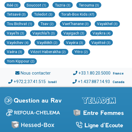
Réé
Souccot
Tazria
Terouma
(3)
(1)
(3)
(3)
Tetsavé
Toledot
Torah-Box Kids
(3)
(3)
(47)
Tou Bichvat
Tsav
Vaet'hanane
Vayakhel
(1)
(2)
(3)
(3)
Vaye'hi
Vayichla'h
Vayigach
Vayikra
(3)
(3)
(3)
(4)
Vayéchev
Vayélèkh
Vayéra
Vayétsé
(4)
(2)
(3)
(3)
Vaéra
Vézot Haberakha
Yitro
(3)
(2)
(2)
Yom Kippour
(2)
Nous contacter
+33.1.80.20.5000
France
+972.2.37.41.515
+1.437.887.14.93
Israël
Canada