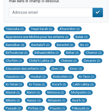
mail dans le champ ci-dessous.
'Hanouka
'Hayé Sarah
A'haré Mot
(2)
(3)
(3)
Apprenons une Michna pour les enfants
Balak
(6)
(3)
Bamidbar
Bechala'h
Berechit
Bo
(4)
(3)
(3)
(3)
Bé'houkotaï
Béhaalotékha
Béhar
Chemot
(3)
(3)
(3)
(3)
Choftim
Chéla'h Lekha
Chémini
Devarim
(1)
(3)
(3)
(3)
Education des enfants
Ekev
Emor
(53)
(3)
(3)
Haazinou
Houkat
Kedochim
Ki-Tavo
(3)
(3)
(2)
(1)
Ki-Tetsé
Ki-Tissa
Kora'h
Lekh Lékha
(1)
(3)
(3)
(3)
Massé
Matot
Metsora
Michpatim
(3)
(3)
(2)
(2)
Mikets
Nasso
Nitsavim
Noa'h
(3)
(3)
(1)
(3)
Pessah
Pin'has
Pourim
Pékoudé
(3)
(3)
(1)
(3)