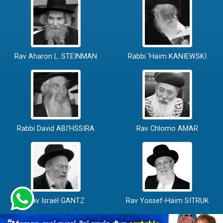
Rav Aharon L. STEINMAN
Rabbi 'Haïm KANIEWSKI
Rabbi David ABI'HSSIRA
Rav Chlomo AMAR
Rav Israël GANTZ
Rav Yossef-Haïm SITRUK