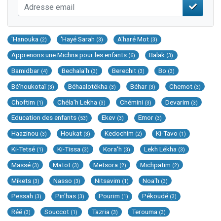
'Hanouka
'Hayé Sarah
A'haré Mot
(2)
(3)
(3)
Apprenons une Michna pour les enfants
Balak
(6)
(3)
Bamidbar
Bechala'h
Berechit
Bo
(4)
(3)
(3)
(3)
Bé'houkotaï
Béhaalotékha
Béhar
Chemot
(3)
(3)
(3)
(3)
Choftim
Chéla'h Lekha
Chémini
Devarim
(1)
(3)
(3)
(3)
Education des enfants
Ekev
Emor
(53)
(3)
(3)
Haazinou
Houkat
Kedochim
Ki-Tavo
(3)
(3)
(2)
(1)
Ki-Tetsé
Ki-Tissa
Kora'h
Lekh Lékha
(1)
(3)
(3)
(3)
Massé
Matot
Metsora
Michpatim
(3)
(3)
(2)
(2)
Mikets
Nasso
Nitsavim
Noa'h
(3)
(3)
(1)
(3)
Pessah
Pin'has
Pourim
Pékoudé
(3)
(3)
(1)
(3)
Réé
Souccot
Tazria
Terouma
(3)
(1)
(3)
(3)