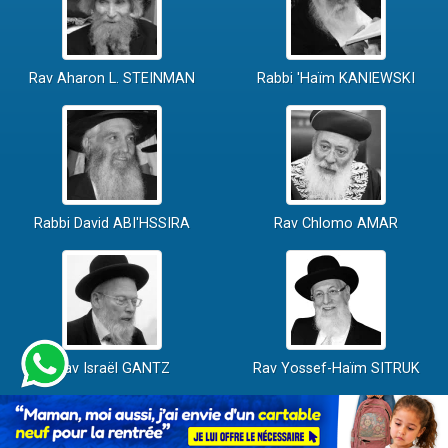
Rav Aharon L. STEINMAN
Rabbi 'Haïm KANIEWSKI
Rabbi David ABI'HSSIRA
Rav Chlomo AMAR
Rav Israël GANTZ
Rav Yossef-Haïm SITRUK