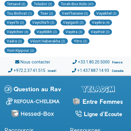
Tetsavé
Toledot
Torah-Box Kids
(3)
(3)
(47)
Tou Bichvat
Tsav
Vaet'hanane
Vayakhel
(1)
(2)
(3)
(3)
Vaye'hi
Vayichla'h
Vayigach
Vayikra
(3)
(3)
(3)
(4)
Vayéchev
Vayélèkh
Vayéra
Vayétsé
(4)
(2)
(3)
(3)
Vaéra
Vézot Haberakha
Yitro
(3)
(2)
(2)
Yom Kippour
(2)
Nous contacter
+33.1.80.20.5000
France
+972.2.37.41.515
+1.437.887.14.93
Israël
Canada
Raccourcis
Ressources