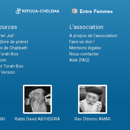
ources
L'association
ier Juif
A propos de l'association
(livre de prière)
Faire un don !
es de Chabbath
Mentions légales
 Torah-Box
Nous contacter
tion
Aide (FAQ)
t Torah-Box
 Version
SKI
Rabbi David ABI'HSSIRA
Rav Chlomo AMAR