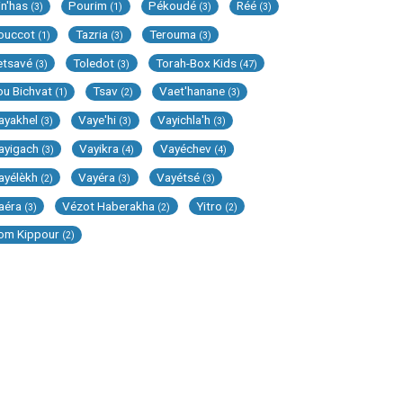
in'has
Pourim
Pékoudé
Réé
(3)
(1)
(3)
(3)
ouccot
Tazria
Terouma
(1)
(3)
(3)
etsavé
Toledot
Torah-Box Kids
(3)
(3)
(47)
ou Bichvat
Tsav
Vaet'hanane
(1)
(2)
(3)
ayakhel
Vaye'hi
Vayichla'h
(3)
(3)
(3)
ayigach
Vayikra
Vayéchev
(3)
(4)
(4)
ayélèkh
Vayéra
Vayétsé
(2)
(3)
(3)
aéra
Vézot Haberakha
Yitro
(3)
(2)
(2)
om Kippour
(2)