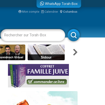
WhatsApp Torah-Box
Mon compte
Calendrier
Columbus
bre
racha
Divertissements
Livres
Rabbanim