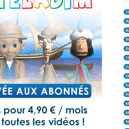
'
A
B
B
B
C
D
E
K
K
M
M
N