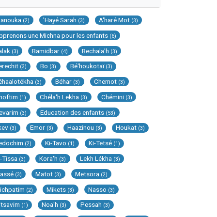
Hanouka
'Hayé Sarah
A'haré Mot
(2)
(3)
(3)
pprenons une Michna pour les enfants
(6)
alak
Bamidbar
Bechala'h
(3)
(4)
(3)
erechit
Bo
Bé'houkotaï
(3)
(3)
(3)
éhaalotékha
Béhar
Chemot
(3)
(3)
(3)
hoftim
Chéla'h Lekha
Chémini
(1)
(3)
(3)
evarim
Education des enfants
(3)
(53)
kev
Emor
Haazinou
Houkat
(3)
(3)
(3)
(3)
edochim
Ki-Tavo
Ki-Tetsé
(2)
(1)
(1)
i-Tissa
Kora'h
Lekh Lékha
(3)
(3)
(3)
assé
Matot
Metsora
(3)
(3)
(2)
ichpatim
Mikets
Nasso
(2)
(3)
(3)
itsavim
Noa'h
Pessah
(1)
(3)
(3)