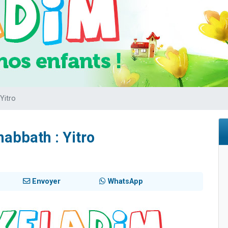
viennent de nous rejoindre sur WhatsApp
les musiques dans Torah-Box Music
es viennent de faire un don pour Tsédaka : pauvres d'Israel
sion radio : Visions de grandeur n°104 : Le Chabbath et le Birkat Hamazone à 
viennent de nous rejoindre sur WhatsApp
Yitro
abbath : Yitro
Envoyer
WhatsApp