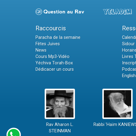
Raccourcis
Ress
Paracha de la semaine
Calendr
Fêtes Juives
Sidour 
News
Horair
Cours Mp3-Vidéo
Livres
Yéchiva Torah-Box
Inscrip
Dédicacer un cours
Podcas
English
Rav Aharon L.
Rabbi 'Haïm KANIEW
STEINMAN