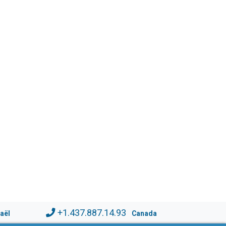
+1.437.887.14.93
raël
Canada