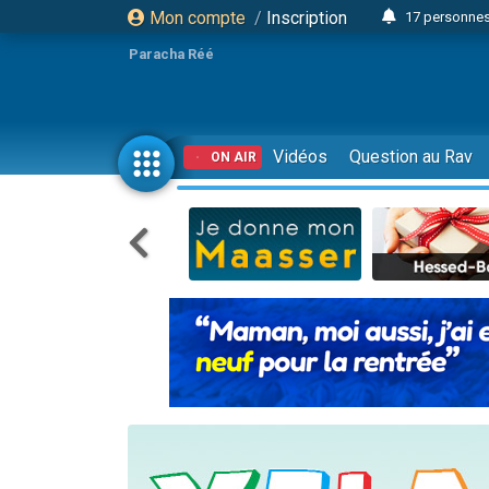
Mon compte
/
Inscription
17 personnes
Il reste 
Paracha Réé
23 person
Eva vient de
4 personnes 
Vidéos
Question au Rav
ON AIR
3 personnes 
Odaya vient 
3 personn
2 personnes 
13 personnes
Il reste 
30 perso
12 nouve
3 personnes 
2 personnes 