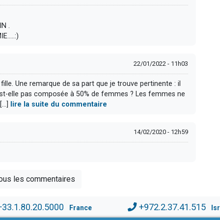
N .
....:)
22/01/2022 - 11h03
ille. Une remarque de sa part que je trouve pertinente : il
'est-elle pas composée à 50% de femmes ? Les femmes ne
...]
lire la suite du commentaire
14/02/2020 - 12h59
tous les commentaires
+33.1.80.20.5000
+972.2.37.41.515
France
Is