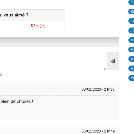
P
S
z-vous aimé ?
T
NON
T
V
V
V
V
s
Y
08/02/2023 - 21h33
plein de choses !
05/02/2023 - 21h49