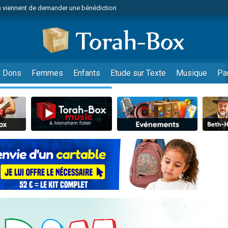
 viennent de demander une bénédiction
49 places pour étudier en groupe sur Zoom
nes viennent de faire un don pour Diane, 80 ans, dans un appartement insalu
 donner son Maasser
viennent de nous rejoindre sur WhatsApp
Dons
Femmes
Enfants
Etude sur Texte
Musique
Pa
viennent de nous rejoindre sur WhatsApp
de donner son Maasser
es viennent de faire un don pour 5 jours de vacances aux Orphelins
viennent de nous rejoindre sur WhatsApp
 viennent de demander une bénédiction
49 places pour étudier en groupe sur Zoom
nnes viennent de faire un don pour Sauvez la jambe de Yohan
lles musiques dans Torah-Box Music
viennent de nous rejoindre sur WhatsApp
viennent de nous rejoindre sur WhatsApp