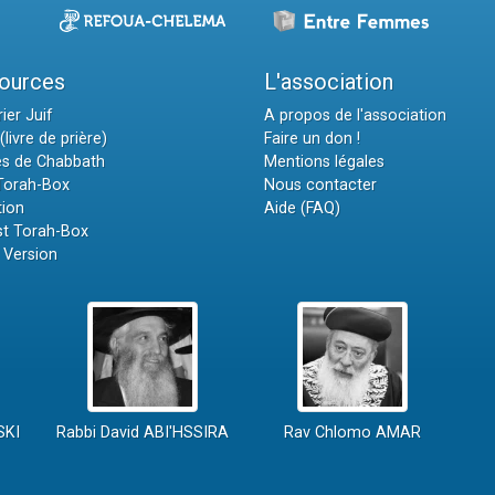
ources
L'association
ier Juif
A propos de l'association
(livre de prière)
Faire un don !
es de Chabbath
Mentions légales
 Torah-Box
Nous contacter
tion
Aide (FAQ)
t Torah-Box
 Version
SKI
Rabbi David ABI'HSSIRA
Rav Chlomo AMAR