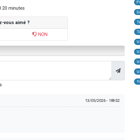
P
20 minutes
S
T
z-vous aimé ?
T
NON
V
V
V
V
Y
s
13/05/2026 - 18h52