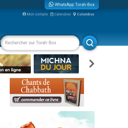
WhatsApp Torah-Box
Mon compte
Calendrier
Columbus
re
vertissements
Livres
Rabbanim
travers le temps
 leur maman
...