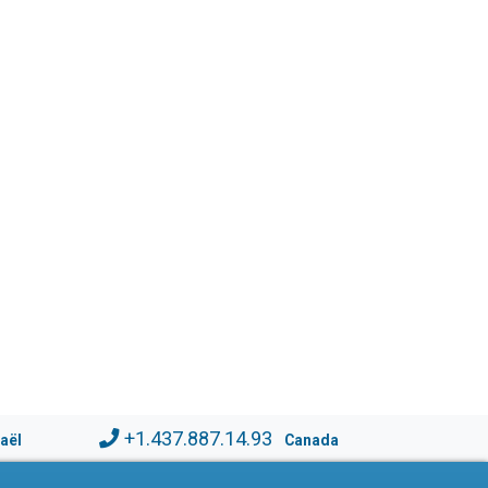
+1.437.887.14.93
raël
Canada