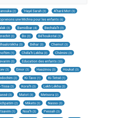
Hanouka
'Hayé Sarah
A'haré Mot
(2)
(3)
(3)
pprenons une Michna pour les enfants
(6)
alak
Bamidbar
Bechala'h
(3)
(4)
(3)
erechit
Bo
Bé'houkotaï
(3)
(3)
(3)
éhaalotékha
Béhar
Chemot
(3)
(3)
(3)
hoftim
Chéla'h Lekha
Chémini
(1)
(3)
(3)
evarim
Education des enfants
(3)
(53)
kev
Emor
Haazinou
Houkat
(3)
(3)
(3)
(3)
edochim
Ki-Tavo
Ki-Tetsé
(2)
(1)
(1)
i-Tissa
Kora'h
Lekh Lékha
(3)
(3)
(3)
assé
Matot
Metsora
(3)
(3)
(2)
ichpatim
Mikets
Nasso
(2)
(3)
(3)
itsavim
Noa'h
Pessah
(1)
(3)
(3)