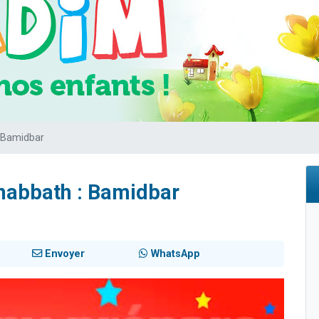
de donner son Maasser
viennent de nous rejoindre sur WhatsApp
viennent de nous rejoindre sur WhatsApp
ient de donner son Maasser
viennent de nous rejoindre sur WhatsApp
 Bamidbar
habbath : Bamidbar
Envoyer
WhatsApp