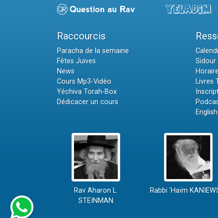
Raccourcis
Ress
Paracha de la semaine
Calendr
Fêtes Juives
Sidour 
News
Horair
Cours Mp3-Vidéo
Livres
Yéchiva Torah-Box
Inscrip
Dédicacer un cours
Podcas
English
Rav Aharon L.
Rabbi 'Haïm KANIEW
STEINMAN