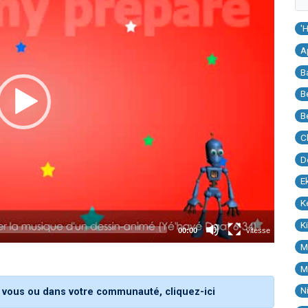
'
A
B
B
B
C
D
E
K
K
M
M
N
 vous ou dans votre communauté, cliquez-ici