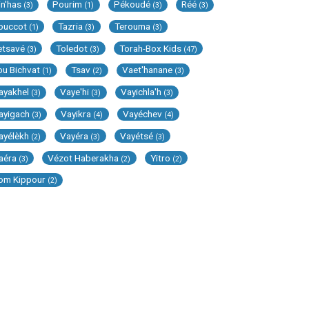
in'has
Pourim
Pékoudé
Réé
(3)
(1)
(3)
(3)
ouccot
Tazria
Terouma
(1)
(3)
(3)
etsavé
Toledot
Torah-Box Kids
(3)
(3)
(47)
ou Bichvat
Tsav
Vaet'hanane
(1)
(2)
(3)
ayakhel
Vaye'hi
Vayichla'h
(3)
(3)
(3)
ayigach
Vayikra
Vayéchev
(3)
(4)
(4)
ayélèkh
Vayéra
Vayétsé
(2)
(3)
(3)
aéra
Vézot Haberakha
Yitro
(3)
(2)
(2)
om Kippour
(2)