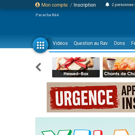
Mon compte
/
Inscription
2 personnes 
3 personnes 
Paracha Réé
2 nouvel
8 personn
4 personn
Vidéos
Question au Rav
Dons
F
Nouvelle émis
61 personnes
39 perso
Il reste 
Ariel vient 
Nathaniel vi
6 personn
2 personn
10 personnes
Il reste 