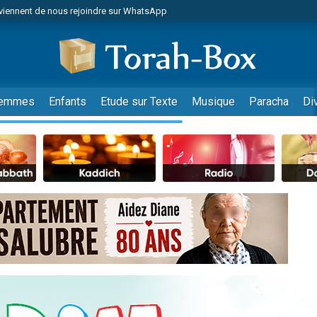
viennent de nous rejoindre sur WhatsApp
viennent de nous rejoindre sur WhatsApp
les musiques dans Torah-Box Music
es viennent de faire un don pour Tsédaka : pauvres d'Israel
es viennent de faire un don pour Diane, 80 ans, dans un appartement insalub
emmes
Enfants
Etude sur Texte
Musique
Paracha
Di
sion radio : Visions de grandeur n°104 : Le Chabbath et le Birkat Hamazone à 
 viennent de demander une bénédiction
nnes viennent de faire un don pour Sauvez la jambe de Yohan
49 places pour étudier en groupe sur Zoom
de donner son Maasser
ent de donner son Maasser
es viennent de faire un don pour 5 enfants déjà orphelins risquent de perdre
es viennent de faire un don pour Reloger Rivka, 6 enfants, victime de violences
 viennent de demander une bénédiction
49 places pour étudier en groupe sur Zoom