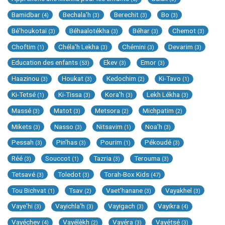
Bamidbar
Bechala'h
Berechit
Bo
(4)
(3)
(3)
(3)
Bé'houkotaï
Béhaalotékha
Béhar
Chemot
(3)
(3)
(3)
(3)
Choftim
Chéla'h Lekha
Chémini
Devarim
(1)
(3)
(3)
(3)
Education des enfants
Ekev
Emor
(53)
(3)
(3)
Haazinou
Houkat
Kedochim
Ki-Tavo
(3)
(3)
(2)
(1)
Ki-Tetsé
Ki-Tissa
Kora'h
Lekh Lékha
(1)
(3)
(3)
(3)
Massé
Matot
Metsora
Michpatim
(3)
(3)
(2)
(2)
Mikets
Nasso
Nitsavim
Noa'h
(3)
(3)
(1)
(3)
Pessah
Pin'has
Pourim
Pékoudé
(3)
(3)
(1)
(3)
Réé
Souccot
Tazria
Terouma
(3)
(1)
(3)
(3)
Tetsavé
Toledot
Torah-Box Kids
(3)
(3)
(47)
Tou Bichvat
Tsav
Vaet'hanane
Vayakhel
(1)
(2)
(3)
(3)
Vaye'hi
Vayichla'h
Vayigach
Vayikra
(3)
(3)
(3)
(4)
Vayéchev
Vayélèkh
Vayéra
Vayétsé
(4)
(2)
(3)
(3)