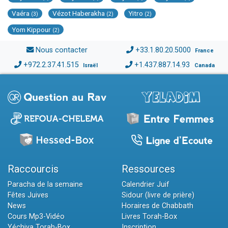
Vaéra
Vézot Haberakha
Yitro
(3)
(2)
(2)
Yom Kippour
(2)
Nous contacter
+33.1.80.20.5000
France
+972.2.37.41.515
+1.437.887.14.93
Israël
Canada
Raccourcis
Ressources
Paracha de la semaine
Calendrier Juif
Fêtes Juives
Sidour (livre de prière)
News
Horaires de Chabbath
Cours Mp3-Vidéo
Livres Torah-Box
Yéchiva Torah-Box
Inscription