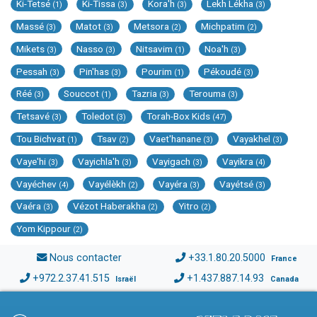
Ki-Tetsé
Ki-Tissa
Kora'h
Lekh Lékha
(1)
(3)
(3)
(3)
Massé
Matot
Metsora
Michpatim
(3)
(3)
(2)
(2)
Mikets
Nasso
Nitsavim
Noa'h
(3)
(3)
(1)
(3)
Pessah
Pin'has
Pourim
Pékoudé
(3)
(3)
(1)
(3)
Réé
Souccot
Tazria
Terouma
(3)
(1)
(3)
(3)
Tetsavé
Toledot
Torah-Box Kids
(3)
(3)
(47)
Tou Bichvat
Tsav
Vaet'hanane
Vayakhel
(1)
(2)
(3)
(3)
Vaye'hi
Vayichla'h
Vayigach
Vayikra
(3)
(3)
(3)
(4)
Vayéchev
Vayélèkh
Vayéra
Vayétsé
(4)
(2)
(3)
(3)
Vaéra
Vézot Haberakha
Yitro
(3)
(2)
(2)
Yom Kippour
(2)
Nous contacter
+33.1.80.20.5000
France
+972.2.37.41.515
+1.437.887.14.93
Israël
Canada