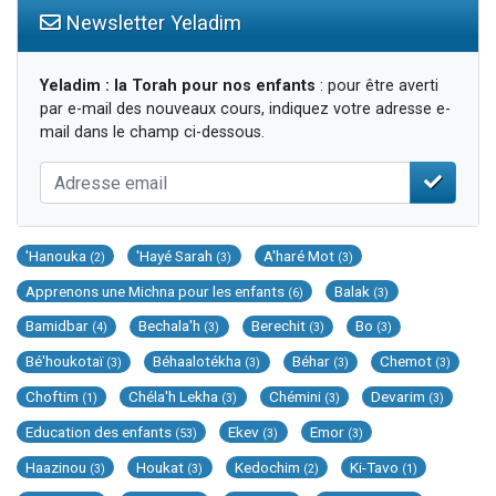
Newsletter Yeladim
Yeladim : la Torah pour nos enfants
: pour être averti
par e-mail des nouveaux cours, indiquez votre adresse e-
mail dans le champ ci-dessous.
'Hanouka
'Hayé Sarah
A'haré Mot
(2)
(3)
(3)
Apprenons une Michna pour les enfants
Balak
(6)
(3)
Bamidbar
Bechala'h
Berechit
Bo
(4)
(3)
(3)
(3)
Bé'houkotaï
Béhaalotékha
Béhar
Chemot
(3)
(3)
(3)
(3)
Choftim
Chéla'h Lekha
Chémini
Devarim
(1)
(3)
(3)
(3)
Education des enfants
Ekev
Emor
(53)
(3)
(3)
Haazinou
Houkat
Kedochim
Ki-Tavo
(3)
(3)
(2)
(1)