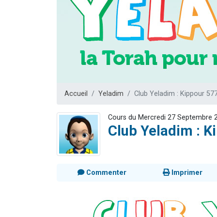
Il reste 
Eva vient de
4 personnes 
3 personnes 
3 person
Accueil
Yeladim
Club Yeladim : Kippour 57
Cours du Mercredi 27 Septembre 
Club Yeladim : K
Commenter
Imprimer