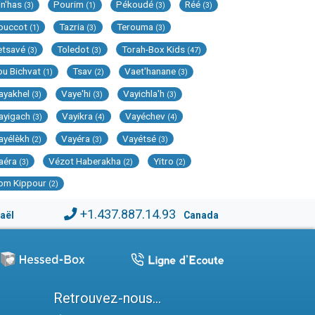
in'has
Pourim
Pékoudé
Réé
(3)
(1)
(3)
(3)
ouccot
Tazria
Terouma
(1)
(3)
(3)
etsavé
Toledot
Torah-Box Kids
(3)
(3)
(47)
ou Bichvat
Tsav
Vaet'hanane
(1)
(2)
(3)
ayakhel
Vaye'hi
Vayichla'h
(3)
(3)
(3)
ayigach
Vayikra
Vayéchev
(3)
(4)
(4)
ayélèkh
Vayéra
Vayétsé
(2)
(3)
(3)
aéra
Vézot Haberakha
Yitro
(3)
(2)
(2)
om Kippour
(2)
+1.437.887.14.93
raël
Canada
Retrouvez-nous...