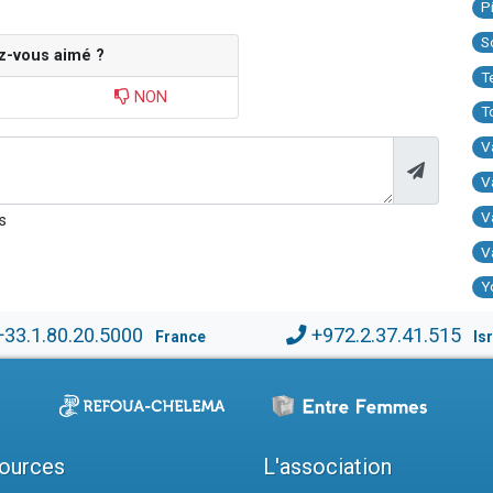
P
S
z-vous aimé ?
T
NON
T
V
V
V
s
V
Y
+33.1.80.20.5000
+972.2.37.41.515
France
Is
ources
L'association