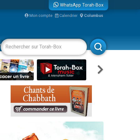
WhatsApp Torah-Box
Mon compte
Calendrier
Columbus
re
vertissements
Livres
Rabbanim
...