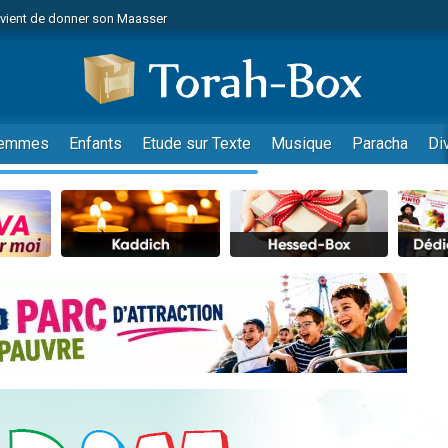
r vient de donner son Maasser
es viennent de faire un don pour Tsédaka : pauvres d'Israel
viennent de nous rejoindre sur WhatsApp
 viennent de demander une bénédiction
es viennent de faire un don pour Diane, 80 ans, dans un appartement insalub
emmes
Enfants
Etude sur Texte
Musique
Paracha
Di
49 places pour étudier en groupe sur Zoom
viennent de nous rejoindre sur WhatsApp
 viennent de demander une bénédiction
49 places pour étudier en groupe sur Zoom
viennent de nous rejoindre sur WhatsApp
viennent de nous rejoindre sur WhatsApp
es viennent de faire un don pour Reloger Rivka, 6 enfants, victime de violences
es viennent de faire un don pour 1 Journée de Vacances Pour les Enfants
viennent de nous rejoindre sur WhatsApp
 viennent de demander une bénédiction