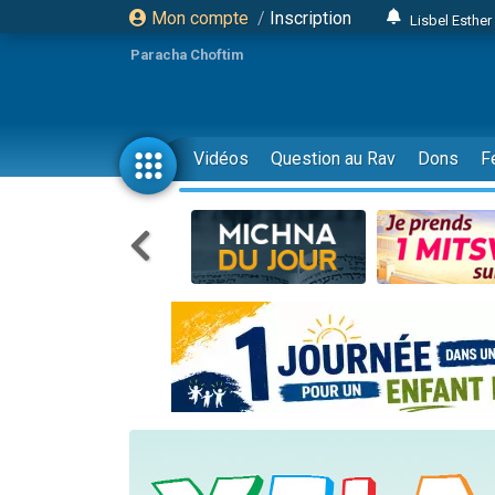
Mon compte
/
Inscription
Lisbel Esthe
2 personn
Paracha Choftim
3 personnes 
11 personnes
3 personn
Vidéos
Question au Rav
Dons
F
Il reste 
2 personnes 
29 personnes
Il reste 
2 personnes 
6 personnes 
4 personn
2 personn
4 personnes 
17 personnes