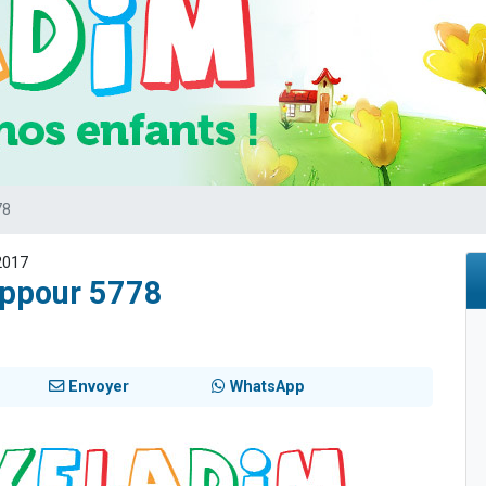
49 places pour étudier en groupe sur Zoom
 donner son Maasser
viennent de nous rejoindre sur WhatsApp
viennent de nous rejoindre sur WhatsApp
nes viennent de faire un don pour Événements Torah-Box
78
2017
ippour 5778
Envoyer
WhatsApp