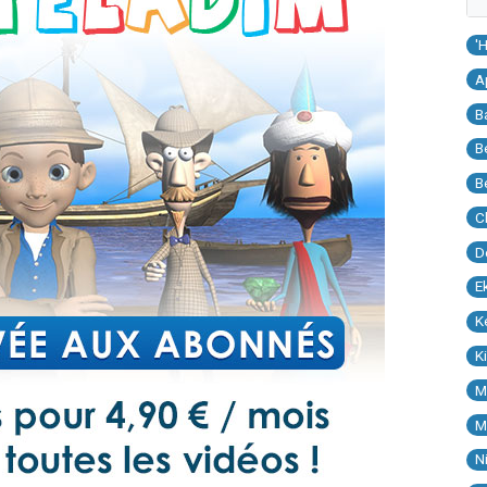
'
A
B
B
B
C
D
E
K
K
M
M
N