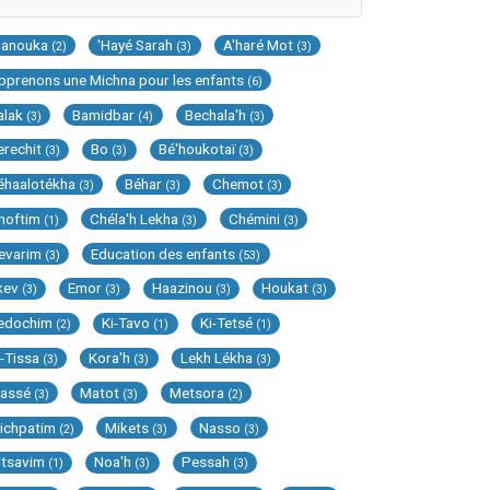
Hanouka
'Hayé Sarah
A'haré Mot
(2)
(3)
(3)
pprenons une Michna pour les enfants
(6)
alak
Bamidbar
Bechala'h
(3)
(4)
(3)
erechit
Bo
Bé'houkotaï
(3)
(3)
(3)
éhaalotékha
Béhar
Chemot
(3)
(3)
(3)
hoftim
Chéla'h Lekha
Chémini
(1)
(3)
(3)
evarim
Education des enfants
(3)
(53)
kev
Emor
Haazinou
Houkat
(3)
(3)
(3)
(3)
edochim
Ki-Tavo
Ki-Tetsé
(2)
(1)
(1)
i-Tissa
Kora'h
Lekh Lékha
(3)
(3)
(3)
assé
Matot
Metsora
(3)
(3)
(2)
ichpatim
Mikets
Nasso
(2)
(3)
(3)
itsavim
Noa'h
Pessah
(1)
(3)
(3)