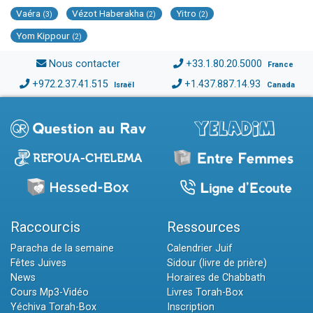
Vaéra
Vézot Haberakha
Yitro
(3)
(2)
(2)
Yom Kippour
(2)
Nous contacter
+33.1.80.20.5000
France
+972.2.37.41.515
+1.437.887.14.93
Israël
Canada
Raccourcis
Ressources
Paracha de la semaine
Calendrier Juif
Fêtes Juives
Sidour (livre de prière)
News
Horaires de Chabbath
Cours Mp3-Vidéo
Livres Torah-Box
Yéchiva Torah-Box
Inscription