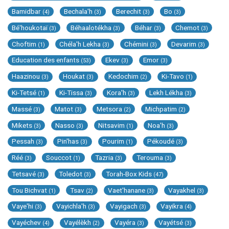
Bamidbar
Bechala'h
Berechit
Bo
(4)
(3)
(3)
(3)
Bé'houkotaï
Béhaalotékha
Béhar
Chemot
(3)
(3)
(3)
(3)
Choftim
Chéla'h Lekha
Chémini
Devarim
(1)
(3)
(3)
(3)
Education des enfants
Ekev
Emor
(53)
(3)
(3)
Haazinou
Houkat
Kedochim
Ki-Tavo
(3)
(3)
(2)
(1)
Ki-Tetsé
Ki-Tissa
Kora'h
Lekh Lékha
(1)
(3)
(3)
(3)
Massé
Matot
Metsora
Michpatim
(3)
(3)
(2)
(2)
Mikets
Nasso
Nitsavim
Noa'h
(3)
(3)
(1)
(3)
Pessah
Pin'has
Pourim
Pékoudé
(3)
(3)
(1)
(3)
Réé
Souccot
Tazria
Terouma
(3)
(1)
(3)
(3)
Tetsavé
Toledot
Torah-Box Kids
(3)
(3)
(47)
Tou Bichvat
Tsav
Vaet'hanane
Vayakhel
(1)
(2)
(3)
(3)
Vaye'hi
Vayichla'h
Vayigach
Vayikra
(3)
(3)
(3)
(4)
Vayéchev
Vayélèkh
Vayéra
Vayétsé
(4)
(2)
(3)
(3)