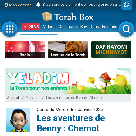
3 personnes viennent de nous rejoindre sur WhatsApp
Mon compte
Odaya vient de donner son Maasser
3 personnes viennent de faire un don pour 5 jours de vacances aux Orphelins
Vidéos
Question au Rav
Dons
Femmes
Enfants
ON AIR
3 personnes viennent de faire un don pour Diane, 80 ans, dans un appartement insalubre
2 personnes viennent de nous rejoindre sur WhatsApp
13 personnes viennent de demander une bénédiction
30 personnes viennent de faire un don pour Sauvez la jambe de Yohan
Il reste 49 places pour étudier en groupe sur Zoom
12 nouvelles musiques dans Torah-Box Music
3 personnes viennent de nous rejoindre sur WhatsApp
2 personnes viennent de nous rejoindre sur WhatsApp
Accueil
Yeladim
Les aventures de Benny : Chemot
2 nouvelles musiques dans Torah-Box Music
Cours du Mercredi 7 Janvier 2026
3 personnes viennent de nous rejoindre sur WhatsApp
Les aventures de
8 personnes viennent de faire un don pour Tsédaka : pauvres d'Israel
Benny : Chemot
Nouvelle émission radio : Visions de grandeur n°104 : Le Chabbath et le Birkat Hamazone à travers le temps