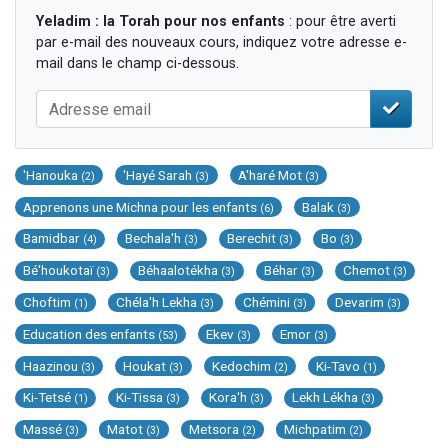
Yeladim : la Torah pour nos enfants
: pour être averti
par e-mail des nouveaux cours, indiquez votre adresse e-
mail dans le champ ci-dessous.
'Hanouka
'Hayé Sarah
A'haré Mot
(2)
(3)
(3)
Apprenons une Michna pour les enfants
Balak
(6)
(3)
Bamidbar
Bechala'h
Berechit
Bo
(4)
(3)
(3)
(3)
Bé'houkotaï
Béhaalotékha
Béhar
Chemot
(3)
(3)
(3)
(3)
Choftim
Chéla'h Lekha
Chémini
Devarim
(1)
(3)
(3)
(3)
Education des enfants
Ekev
Emor
(53)
(3)
(3)
Haazinou
Houkat
Kedochim
Ki-Tavo
(3)
(3)
(2)
(1)
Ki-Tetsé
Ki-Tissa
Kora'h
Lekh Lékha
(1)
(3)
(3)
(3)
Massé
Matot
Metsora
Michpatim
(3)
(3)
(2)
(2)