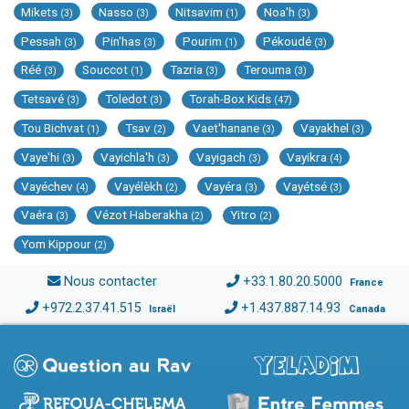
Mikets
Nasso
Nitsavim
Noa'h
(3)
(3)
(1)
(3)
Pessah
Pin'has
Pourim
Pékoudé
(3)
(3)
(1)
(3)
Réé
Souccot
Tazria
Terouma
(3)
(1)
(3)
(3)
Tetsavé
Toledot
Torah-Box Kids
(3)
(3)
(47)
Tou Bichvat
Tsav
Vaet'hanane
Vayakhel
(1)
(2)
(3)
(3)
Vaye'hi
Vayichla'h
Vayigach
Vayikra
(3)
(3)
(3)
(4)
Vayéchev
Vayélèkh
Vayéra
Vayétsé
(4)
(2)
(3)
(3)
Vaéra
Vézot Haberakha
Yitro
(3)
(2)
(2)
Yom Kippour
(2)
Nous contacter
+33.1.80.20.5000
France
+972.2.37.41.515
+1.437.887.14.93
Israël
Canada