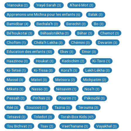
'Hanouka
'Hayé Sarah
A'haré Mot
(2)
(3)
(3)
Apprenons une Michna pour les enfants
Balak
(6)
(3)
Bamidbar
Bechala'h
Berechit
Bo
(4)
(3)
(3)
(3)
Bé'houkotaï
Béhaalotékha
Béhar
Chemot
(3)
(3)
(3)
(3)
Choftim
Chéla'h Lekha
Chémini
Devarim
(1)
(3)
(3)
(3)
Education des enfants
Ekev
Emor
(53)
(3)
(3)
Haazinou
Houkat
Kedochim
Ki-Tavo
(3)
(3)
(2)
(1)
Ki-Tetsé
Ki-Tissa
Kora'h
Lekh Lékha
(1)
(3)
(3)
(3)
Massé
Matot
Metsora
Michpatim
(3)
(3)
(2)
(2)
Mikets
Nasso
Nitsavim
Noa'h
(3)
(3)
(1)
(3)
Pessah
Pin'has
Pourim
Pékoudé
(3)
(3)
(1)
(3)
Réé
Souccot
Tazria
Terouma
(3)
(1)
(3)
(3)
Tetsavé
Toledot
Torah-Box Kids
(3)
(3)
(47)
Tou Bichvat
Tsav
Vaet'hanane
Vayakhel
(1)
(2)
(3)
(3)