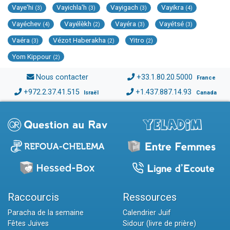
Vaye'hi
Vayichla'h
Vayigach
Vayikra
(3)
(3)
(3)
(4)
Vayéchev
Vayélèkh
Vayéra
Vayétsé
(4)
(2)
(3)
(3)
Vaéra
Vézot Haberakha
Yitro
(3)
(2)
(2)
Yom Kippour
(2)
Nous contacter
+33.1.80.20.5000
France
+972.2.37.41.515
+1.437.887.14.93
Israël
Canada
Raccourcis
Ressources
Paracha de la semaine
Calendrier Juif
Fêtes Juives
Sidour (livre de prière)