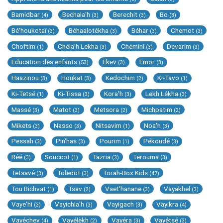
Bamidbar
Bechala'h
Berechit
Bo
(4)
(3)
(3)
(3)
Bé'houkotaï
Béhaalotékha
Béhar
Chemot
(3)
(3)
(3)
(3)
Choftim
Chéla'h Lekha
Chémini
Devarim
(1)
(3)
(3)
(3)
Education des enfants
Ekev
Emor
(53)
(3)
(3)
Haazinou
Houkat
Kedochim
Ki-Tavo
(3)
(3)
(2)
(1)
Ki-Tetsé
Ki-Tissa
Kora'h
Lekh Lékha
(1)
(3)
(3)
(3)
Massé
Matot
Metsora
Michpatim
(3)
(3)
(2)
(2)
Mikets
Nasso
Nitsavim
Noa'h
(3)
(3)
(1)
(3)
Pessah
Pin'has
Pourim
Pékoudé
(3)
(3)
(1)
(3)
Réé
Souccot
Tazria
Terouma
(3)
(1)
(3)
(3)
Tetsavé
Toledot
Torah-Box Kids
(3)
(3)
(47)
Tou Bichvat
Tsav
Vaet'hanane
Vayakhel
(1)
(2)
(3)
(3)
Vaye'hi
Vayichla'h
Vayigach
Vayikra
(3)
(3)
(3)
(4)
Vayéchev
Vayélèkh
Vayéra
Vayétsé
(4)
(2)
(3)
(3)