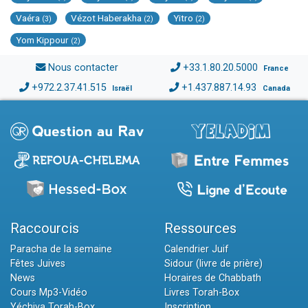
Vaéra
Vézot Haberakha
Yitro
(3)
(2)
(2)
Yom Kippour
(2)
Nous contacter
+33.1.80.20.5000
France
+972.2.37.41.515
+1.437.887.14.93
Israël
Canada
Raccourcis
Ressources
Paracha de la semaine
Calendrier Juif
Fêtes Juives
Sidour (livre de prière)
News
Horaires de Chabbath
Cours Mp3-Vidéo
Livres Torah-Box
Yéchiva Torah-Box
Inscription