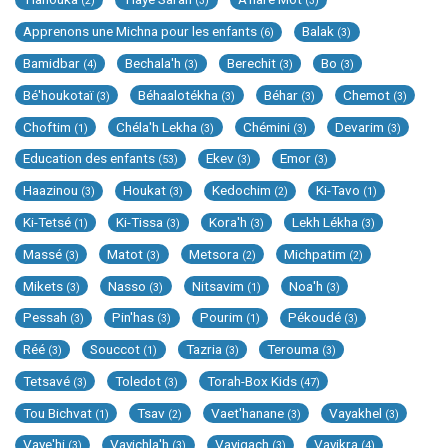
(2)
(3)
(3)
Apprenons une Michna pour les enfants
Balak
(6)
(3)
Bamidbar
Bechala'h
Berechit
Bo
(4)
(3)
(3)
(3)
Bé'houkotaï
Béhaalotékha
Béhar
Chemot
(3)
(3)
(3)
(3)
Choftim
Chéla'h Lekha
Chémini
Devarim
(1)
(3)
(3)
(3)
Education des enfants
Ekev
Emor
(53)
(3)
(3)
Haazinou
Houkat
Kedochim
Ki-Tavo
(3)
(3)
(2)
(1)
Ki-Tetsé
Ki-Tissa
Kora'h
Lekh Lékha
(1)
(3)
(3)
(3)
Massé
Matot
Metsora
Michpatim
(3)
(3)
(2)
(2)
Mikets
Nasso
Nitsavim
Noa'h
(3)
(3)
(1)
(3)
Pessah
Pin'has
Pourim
Pékoudé
(3)
(3)
(1)
(3)
Réé
Souccot
Tazria
Terouma
(3)
(1)
(3)
(3)
Tetsavé
Toledot
Torah-Box Kids
(3)
(3)
(47)
Tou Bichvat
Tsav
Vaet'hanane
Vayakhel
(1)
(2)
(3)
(3)
Vaye'hi
Vayichla'h
Vayigach
Vayikra
(3)
(3)
(3)
(4)