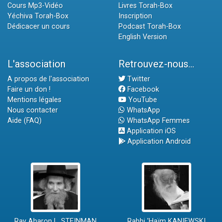
Cours Mp3-Vidéo
Livres Torah-Box
Yéchiva Torah-Box
Inscription
Dédicacer un cours
Podcast Torah-Box
English Version
L'association
Retrouvez-nous...
A propos de l'association
Twitter
Faire un don !
Facebook
Mentions légales
YouTube
Nous contacter
WhatsApp
Aide (FAQ)
WhatsApp Femmes
Application iOS
Application Android
Rav Aharon L. STEINMAN
Rabbi 'Haïm KANIEWSKI