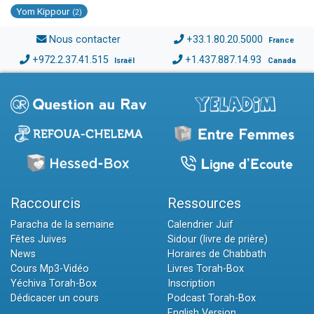
Yom Kippour
(2)
Nous contacter
+33.1.80.20.5000
France
+972.2.37.41.515
+1.437.887.14.93
Israël
Canada
Raccourcis
Ressources
Paracha de la semaine
Calendrier Juif
Fêtes Juives
Sidour (livre de prière)
News
Horaires de Chabbath
Cours Mp3-Vidéo
Livres Torah-Box
Yéchiva Torah-Box
Inscription
Dédicacer un cours
Podcast Torah-Box
English Version