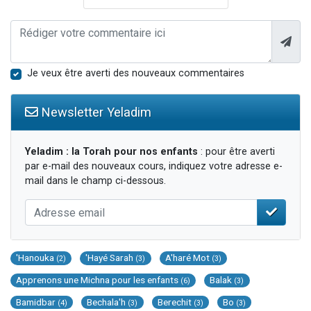
Je veux être averti des nouveaux commentaires
Newsletter Yeladim
Yeladim : la Torah pour nos enfants
: pour être averti
par e-mail des nouveaux cours, indiquez votre adresse e-
mail dans le champ ci-dessous.
'Hanouka
'Hayé Sarah
A'haré Mot
(2)
(3)
(3)
Apprenons une Michna pour les enfants
Balak
(6)
(3)
Bamidbar
Bechala'h
Berechit
Bo
(4)
(3)
(3)
(3)