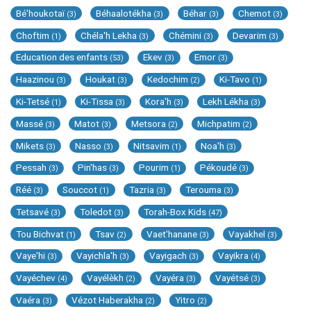
Bé'houkotaï
Béhaalotékha
Béhar
Chemot
(3)
(3)
(3)
(3)
Choftim
Chéla'h Lekha
Chémini
Devarim
(1)
(3)
(3)
(3)
Education des enfants
Ekev
Emor
(53)
(3)
(3)
Haazinou
Houkat
Kedochim
Ki-Tavo
(3)
(3)
(2)
(1)
Ki-Tetsé
Ki-Tissa
Kora'h
Lekh Lékha
(1)
(3)
(3)
(3)
Massé
Matot
Metsora
Michpatim
(3)
(3)
(2)
(2)
Mikets
Nasso
Nitsavim
Noa'h
(3)
(3)
(1)
(3)
Pessah
Pin'has
Pourim
Pékoudé
(3)
(3)
(1)
(3)
Réé
Souccot
Tazria
Terouma
(3)
(1)
(3)
(3)
Tetsavé
Toledot
Torah-Box Kids
(3)
(3)
(47)
Tou Bichvat
Tsav
Vaet'hanane
Vayakhel
(1)
(2)
(3)
(3)
Vaye'hi
Vayichla'h
Vayigach
Vayikra
(3)
(3)
(3)
(4)
Vayéchev
Vayélèkh
Vayéra
Vayétsé
(4)
(2)
(3)
(3)
Vaéra
Vézot Haberakha
Yitro
(3)
(2)
(2)