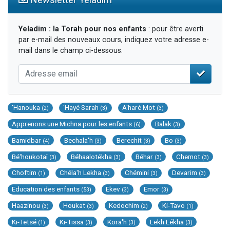
Yeladim : la Torah pour nos enfants
: pour être averti
par e-mail des nouveaux cours, indiquez votre adresse e-
mail dans le champ ci-dessous.
'Hanouka
'Hayé Sarah
A'haré Mot
(2)
(3)
(3)
Apprenons une Michna pour les enfants
Balak
(6)
(3)
Bamidbar
Bechala'h
Berechit
Bo
(4)
(3)
(3)
(3)
Bé'houkotaï
Béhaalotékha
Béhar
Chemot
(3)
(3)
(3)
(3)
Choftim
Chéla'h Lekha
Chémini
Devarim
(1)
(3)
(3)
(3)
Education des enfants
Ekev
Emor
(53)
(3)
(3)
Haazinou
Houkat
Kedochim
Ki-Tavo
(3)
(3)
(2)
(1)
Ki-Tetsé
Ki-Tissa
Kora'h
Lekh Lékha
(1)
(3)
(3)
(3)