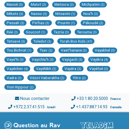
Massé
Matot
Metsora
Michpatim
(3)
(3)
(2)
(2)
Mikets
Nasso
Nitsavim
Noa'h
(3)
(3)
(1)
(3)
Pessah
Pin'has
Pourim
Pékoudé
(3)
(3)
(1)
(3)
Réé
Souccot
Tazria
Terouma
(3)
(1)
(3)
(3)
Tetsavé
Toledot
Torah-Box Kids
(3)
(3)
(47)
Tou Bichvat
Tsav
Vaet'hanane
Vayakhel
(1)
(2)
(3)
(3)
Vaye'hi
Vayichla'h
Vayigach
Vayikra
(3)
(3)
(3)
(4)
Vayéchev
Vayélèkh
Vayéra
Vayétsé
(4)
(2)
(3)
(3)
Vaéra
Vézot Haberakha
Yitro
(3)
(2)
(2)
Yom Kippour
(2)
Nous contacter
+33.1.80.20.5000
France
+972.2.37.41.515
+1.437.887.14.93
Israël
Canada