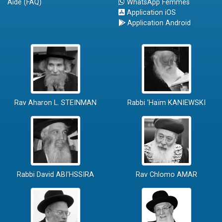
Aide (FAQ)
WhatsApp Femmes
Application iOS
Application Android
Rav Aharon L. STEINMAN
Rabbi 'Haïm KANIEWSKI
Rabbi David ABI'HSSIRA
Rav Chlomo AMAR