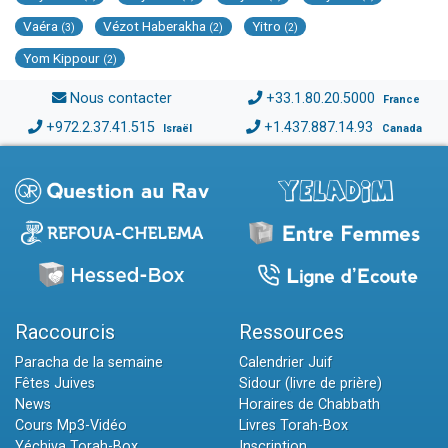
Vaéra
Vézot Haberakha
Yitro
(3)
(2)
(2)
Yom Kippour
(2)
Nous contacter
+33.1.80.20.5000
France
+972.2.37.41.515
+1.437.887.14.93
Israël
Canada
Raccourcis
Ressources
Paracha de la semaine
Calendrier Juif
Fêtes Juives
Sidour (livre de prière)
News
Horaires de Chabbath
Cours Mp3-Vidéo
Livres Torah-Box
Yéchiva Torah-Box
Inscription