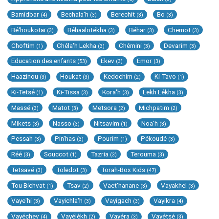
Bamidbar
Bechala'h
Berechit
Bo
(4)
(3)
(3)
(3)
Bé'houkotaï
Béhaalotékha
Béhar
Chemot
(3)
(3)
(3)
(3)
Choftim
Chéla'h Lekha
Chémini
Devarim
(1)
(3)
(3)
(3)
Education des enfants
Ekev
Emor
(53)
(3)
(3)
Haazinou
Houkat
Kedochim
Ki-Tavo
(3)
(3)
(2)
(1)
Ki-Tetsé
Ki-Tissa
Kora'h
Lekh Lékha
(1)
(3)
(3)
(3)
Massé
Matot
Metsora
Michpatim
(3)
(3)
(2)
(2)
Mikets
Nasso
Nitsavim
Noa'h
(3)
(3)
(1)
(3)
Pessah
Pin'has
Pourim
Pékoudé
(3)
(3)
(1)
(3)
Réé
Souccot
Tazria
Terouma
(3)
(1)
(3)
(3)
Tetsavé
Toledot
Torah-Box Kids
(3)
(3)
(47)
Tou Bichvat
Tsav
Vaet'hanane
Vayakhel
(1)
(2)
(3)
(3)
Vaye'hi
Vayichla'h
Vayigach
Vayikra
(3)
(3)
(3)
(4)
Vayéchev
Vayélèkh
Vayéra
Vayétsé
(4)
(2)
(3)
(3)