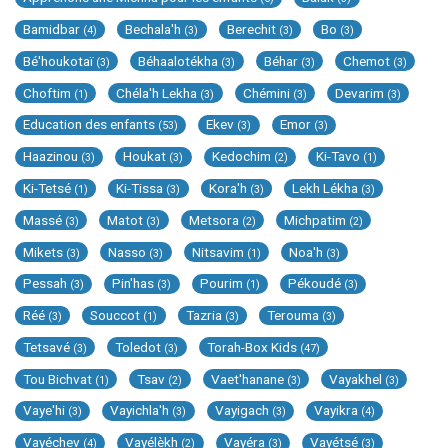
Bamidbar
Bechala'h
Berechit
Bo
(4)
(3)
(3)
(3)
Bé'houkotaï
Béhaalotékha
Béhar
Chemot
(3)
(3)
(3)
(3)
Choftim
Chéla'h Lekha
Chémini
Devarim
(1)
(3)
(3)
(3)
Education des enfants
Ekev
Emor
(53)
(3)
(3)
Haazinou
Houkat
Kedochim
Ki-Tavo
(3)
(3)
(2)
(1)
Ki-Tetsé
Ki-Tissa
Kora'h
Lekh Lékha
(1)
(3)
(3)
(3)
Massé
Matot
Metsora
Michpatim
(3)
(3)
(2)
(2)
Mikets
Nasso
Nitsavim
Noa'h
(3)
(3)
(1)
(3)
Pessah
Pin'has
Pourim
Pékoudé
(3)
(3)
(1)
(3)
Réé
Souccot
Tazria
Terouma
(3)
(1)
(3)
(3)
Tetsavé
Toledot
Torah-Box Kids
(3)
(3)
(47)
Tou Bichvat
Tsav
Vaet'hanane
Vayakhel
(1)
(2)
(3)
(3)
Vaye'hi
Vayichla'h
Vayigach
Vayikra
(3)
(3)
(3)
(4)
Vayéchev
Vayélèkh
Vayéra
Vayétsé
(4)
(2)
(3)
(3)