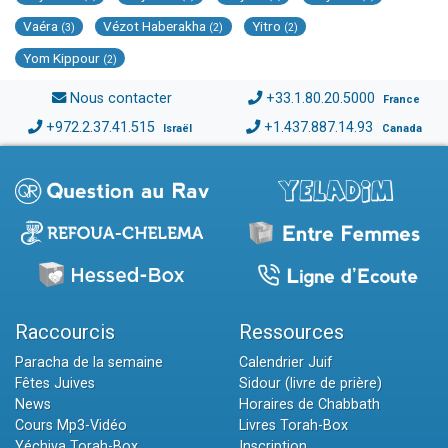
Vaéra
Vézot Haberakha
Yitro
(3)
(2)
(2)
Yom Kippour
(2)
Nous contacter
+33.1.80.20.5000
France
+972.2.37.41.515
+1.437.887.14.93
Israël
Canada
Raccourcis
Ressources
Paracha de la semaine
Calendrier Juif
Fêtes Juives
Sidour (livre de prière)
News
Horaires de Chabbath
Cours Mp3-Vidéo
Livres Torah-Box
Yéchiva Torah-Box
Inscription