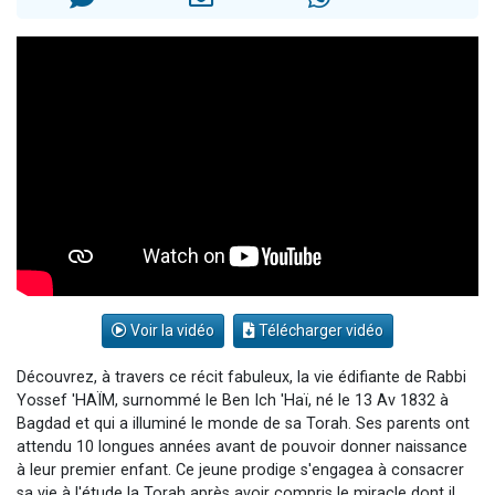
6 personnes viennent de nous rejoindre sur WhatsApp
4 personnes viennent de faire un don pour Reloger Rivka, 6 enfants, victime de violences...
2 personnes viennent de faire un don pour 1 Journée de Vacances Pour les Enfants
4 personnes viennent de nous rejoindre sur WhatsApp
3 nouvelles musiques dans Torah-Box Music
Voir la vidéo
Télécharger vidéo
Découvrez, à travers ce récit fabuleux, la vie édifiante de Rabbi
Yossef 'HAÏM, surnommé le Ben Ich 'Haï, né le 13 Av 1832 à
Bagdad et qui a illuminé le monde de sa Torah. Ses parents ont
attendu 10 longues années avant de pouvoir donner naissance
à leur premier enfant. Ce jeune prodige s'engagea à consacrer
sa vie à l'étude la Torah après avoir compris le miracle dont il