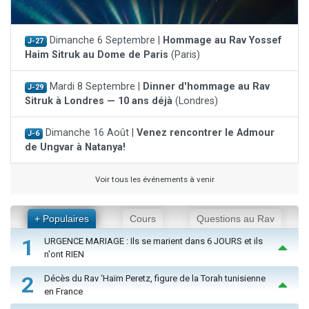
Dimanche 6 Septembre |
Hommage au Rav Yossef
J-27
Haim Sitruk au Dome de Paris
(Paris)
Mardi 8 Septembre |
Dinner d'hommage au Rav
J-29
Sitruk à Londres — 10 ans déjà
(Londres)
Dimanche 16 Août |
Venez rencontrer le Admour
J-6
de Ungvar à Natanya!
Voir tous les événements à venir
+ Populaires
Cours
Questions au Rav
1
URGENCE MARIAGE : Ils se marient dans 6 JOURS et ils
n'ont RIEN
2
Décès du Rav ‘Haïm Peretz, figure de la Torah tunisienne
en France