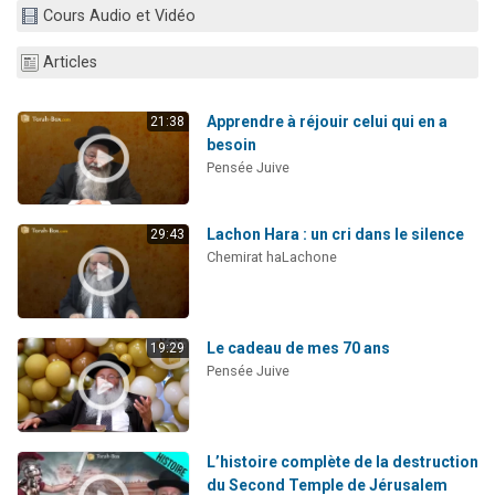
Cours Audio et Vidéo
3 personnes viennent de nous rejoindre sur WhatsApp
11 personnes viennent de demander une bénédiction
Articles
Il reste 49 places pour étudier en groupe sur Zoom
2 personnes viennent de nous rejoindre sur WhatsApp
Apprendre à réjouir celui qui en a
21:38
besoin
5 personnes viennent de faire un don pour Reloger Rivka, 6 enfants, victime de violences...
Pensée Juive
Lachon Hara : un cri dans le silence
29:43
Chemirat haLachone
Le cadeau de mes 70 ans
19:29
Pensée Juive
L’histoire complète de la destruction
du Second Temple de Jérusalem