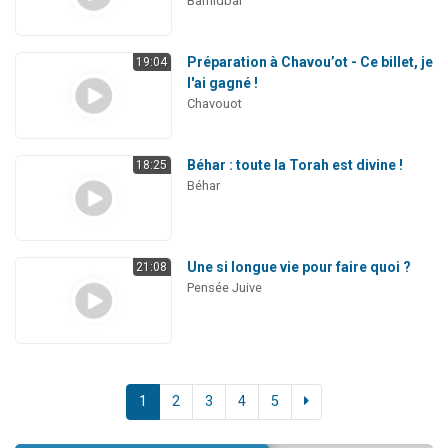
Bamidbar
Préparation à Chavou’ot - Ce billet, je
19:04
l'ai gagné !
Chavouot
Béhar : toute la Torah est divine !
18:25
Béhar
Une si longue vie pour faire quoi ?
21:08
Pensée Juive
1
2
3
4
5