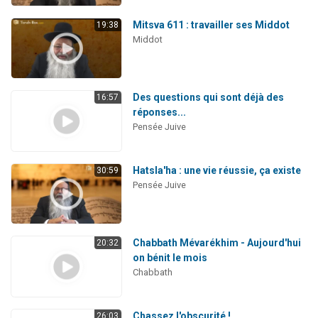
Mitsva 611 : travailler ses Middot
19:38
Middot
Des questions qui sont déjà des
16:57
réponses...
Pensée Juive
Hatsla'ha : une vie réussie, ça existe
30:59
Pensée Juive
Chabbath Mévarékhim - Aujourd'hui
20:32
on bénit le mois
Chabbath
Chassez l'obscurité !
26:03