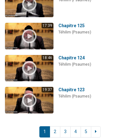
Chapitre 125
17:39
Téhilim (Psaumes)
Chapitre 124
18:46
Téhilim (Psaumes)
Chapitre 123
19:37
Téhilim (Psaumes)
1
2
3
4
5