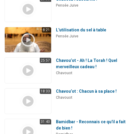
Pensée Juive
L'utilisation du sel à table
8:21
Pensée Juive
Chavou’ot - Ah ! La Torah ! Quel
25:57
merveilleux cadeau !
Chavouot
Chavou’ot : Chacun à sa place !
18:33
Chavouot
Bamidbar - Reconnais ce qu'il a fait
31:40
de bien !