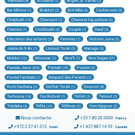
'Hanouka
Actualité
Argent & Travail
(8)
(1)
(2)
Bar-Mitsva
Brakhot
Brit-Mila
Cacheroute
(1)
(2)
(5)
(5)
Chabbath
Chavouot
Chemirat haLachone
(14)
(1)
(2)
Chemita
Chiddoukh
Couple
Deuil
(1)
(6)
(1)
(9)
Education des enfants
Femmes
Histoire Juive
(5)
(1)
(3)
Jeûne du 9 Av
Limoud Torah
Mariage
(1)
(5)
(9)
Middot
Moussar
Noa'h
Nos Sages
(12)
(1)
(1)
(31)
Pensée Juive
Pessah
Pourim
(455)
(10)
(4)
Pureté Familiale
Respect des Parents
(1)
(1)
Roch Hachana
Sim'hat Torah
Souccot
(2)
(1)
(8)
Techouva
Tou Bichvat
Tsitsit
Tsniout
(14)
(1)
(1)
(2)
Tsédaka
Téfila
Téfilines
Yom Kippour
(5)
(13)
(3)
(2)
Nous contacter
+33.1.80.20.5000
France
+972.2.37.41.515
+1.437.887.14.93
Israël
Canada