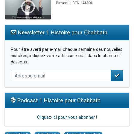
Binyamin BENHAMOU
13 personnes viennent de demander une bénédiction
30 personnes viennent de faire un don pour Sauvez la jambe de Yohan
Il reste 49 places pour étudier en groupe sur Zoom
Newsletter 1 Histoire pour Chabbath
12 nouvelles musiques dans Torah-Box Music
29 personnes viennent de demander une bénédiction
Pour être averti par e-mail chaque semaine des nouvelles
histoires, indiquez votre adresse e-mail dans le champ ci-
dessous.
Podcast 1 Histoire pour Chabbath
Cliquez-ici pour vous abonner !