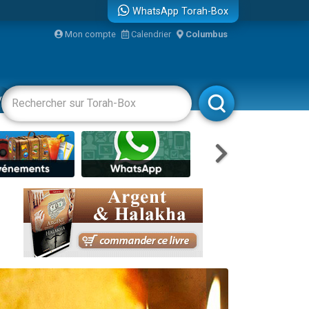
WhatsApp Torah-Box
bre
Mon compte
Calendrier
Columbus
...
vertissements
Livres
Rabbanim