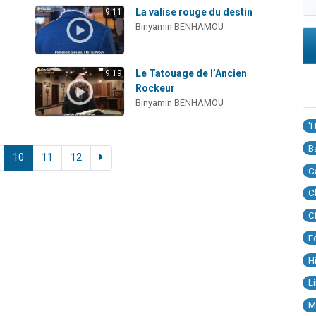
La valise rouge du destin
9:11
Binyamin BENHAMOU
Le Tatouage de l’Ancien
9:19
Rockeur
Binyamin BENHAMOU
'
B
10
11
12
C
C
C
E
H
L
M