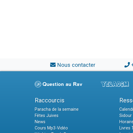
Nous contacter
Raccourcis
Ress
Paracha de la semaine
Calendr
Fêtes Juives
Sidour 
News
Horair
Cours Mp3-Vidéo
Livres