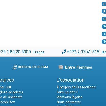
P
P
R
T
T
T
+33.1.80.20.5000
+972.2.37.41.515
France
Is
ources
L'association
ier Juif
A propos de l'association
(livre de prière)
Faire un don !
es de Chabbath
Mentions légales
 Torah-Box
Nous contacter