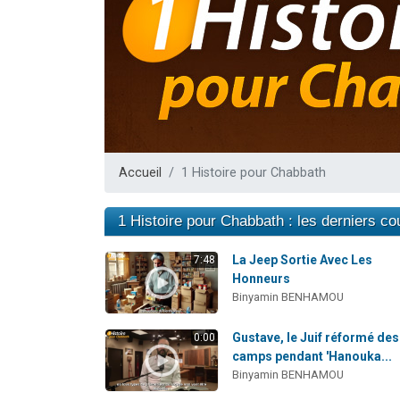
13 personnes
30 perso
Il reste 
12 nouve
29 personnes
Accueil
1 Histoire pour Chabbath
1 Histoire pour Chabbath : les derniers co
La Jeep Sortie Avec Les
7:48
Honneurs
Binyamin BENHAMOU
Gustave, le Juif réformé des
0:00
camps pendant 'Hanouka...
Binyamin BENHAMOU