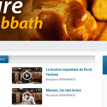
 viennent de demander une bénédiction
nnes viennent de faire un don pour Sauvez la jambe de Yohan
49 places pour étudier en groupe sur Zoom
lles musiques dans Torah-Box Music
 viennent de demander une bénédiction
urs
Le bouton inquiétant du Roch
9:13
Yéchiva
Binyamin BENHAMOU
Maman, j'ai raté le bus
0:00
Binyamin BENHAMOU