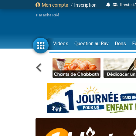
Mon compte
/
Inscription
Il reste 
16 person
Paracha Réé
2 personnes 
6 personnes 
4 personn
Vidéos
Question au Rav
Dons
F
2 personn
17 personnes
4 personnes 
Il reste 
Eva vient de
4 personnes 
3 personnes 
Odaya vient 
3 personn
2 personnes 