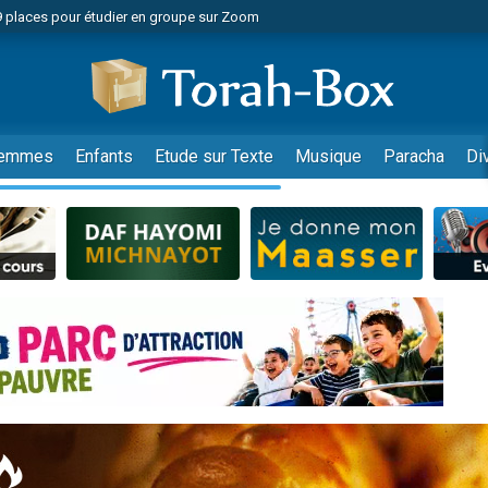
49 places pour étudier en groupe sur Zoom
nes viennent de faire un don pour Diane, 80 ans, dans un appartement insalu
viennent de nous rejoindre sur WhatsApp
viennent de nous rejoindre sur WhatsApp
es viennent de faire un don pour Reloger Rivka, 6 enfants, victime de violences
emmes
Enfants
Etude sur Texte
Musique
Paracha
Di
es viennent de faire un don pour 1 Journée de Vacances Pour les Enfants
 viennent de demander une bénédiction
viennent de nous rejoindre sur WhatsApp
49 places pour étudier en groupe sur Zoom
 donner son Maasser
viennent de nous rejoindre sur WhatsApp
viennent de nous rejoindre sur WhatsApp
de donner son Maasser
es viennent de faire un don pour 5 jours de vacances aux Orphelins
viennent de nous rejoindre sur WhatsApp