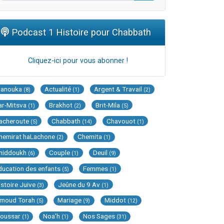
Podcast 1 Histoire pour Chabbath
Cliquez-ici pour vous abonner !
Hanouka
Actualité
Argent & Travail
(8)
(1)
(2)
ar-Mitsva
Brakhot
Brit-Mila
(1)
(2)
(5)
acheroute
Chabbath
Chavouot
(5)
(14)
(1)
hemirat haLachone
Chemita
(2)
(1)
hiddoukh
Couple
Deuil
(6)
(1)
(9)
ducation des enfants
Femmes
(5)
(1)
istoire Juive
Jeûne du 9 Av
(3)
(1)
imoud Torah
Mariage
Middot
(5)
(9)
(12)
oussar
Noa'h
Nos Sages
(1)
(1)
(31)