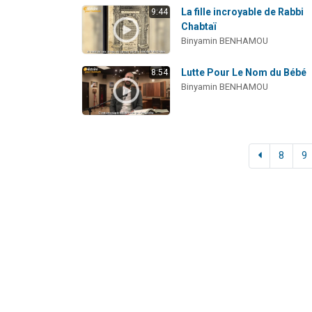
La fille incroyable de Rabbi
9:44
Chabtaï
Binyamin BENHAMOU
Lutte Pour Le Nom du Bébé
8:54
Binyamin BENHAMOU
8
9