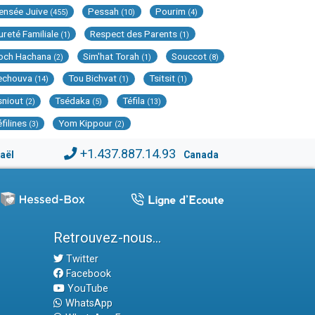
ensée Juive
Pessah
Pourim
(455)
(10)
(4)
ureté Familiale
Respect des Parents
(1)
(1)
och Hachana
Sim'hat Torah
Souccot
(2)
(1)
(8)
echouva
Tou Bichvat
Tsitsit
(14)
(1)
(1)
sniout
Tsédaka
Téfila
(2)
(5)
(13)
éfilines
Yom Kippour
(3)
(2)
+1.437.887.14.93
raël
Canada
Retrouvez-nous...
Twitter
Facebook
YouTube
WhatsApp