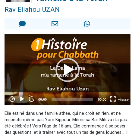
13 personnes viennent de demander une bénédiction
Rav Eliahou UZAN
30 personnes viennent de faire un don pour Sauvez la jambe de Yohan
Il reste 49 places pour étudier en groupe sur Zoom
12 nouvelles musiques dans Torah-Box Music
29 personnes viennent de demander une bénédiction
Elie est né dans une famille athée, qui ne croit en rien, et ne
respecte même pas Yom Kippour. Même sa Bar Mitsva n'a pas
été célébrée ! Vers l'âge de 16 ans, Élie commence à se poser
des questions, et à traîner avec tout un tas de gens louches... Il