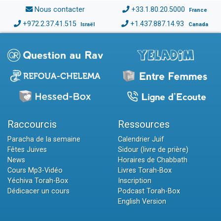
Nous contacter
+33.1.80.20.5000
France
+972.2.37.41.515
+1.437.887.14.93
Israël
Canada
Raccourcis
Ressources
Paracha de la semaine
Calendrier Juif
Fêtes Juives
Sidour (livre de prière)
News
Horaires de Chabbath
Cours Mp3-Vidéo
Livres Torah-Box
Yéchiva Torah-Box
Inscription
Dédicacer un cours
Podcast Torah-Box
English Version