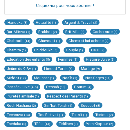
Cliquez-ici pour vous abonner !
'Hanouka
Actualité
Argent & Travail
(8)
(1)
(2)
Bar-Mitsva
Brakhot
Brit-Mila
Cacheroute
(1)
(2)
(5)
(5)
Chabbath
Chavouot
Chemirat haLachone
(14)
(1)
(2)
Chemita
Chiddoukh
Couple
Deuil
(1)
(6)
(1)
(9)
Education des enfants
Femmes
Histoire Juive
(5)
(1)
(3)
Jeûne du 9 Av
Limoud Torah
Mariage
(1)
(5)
(9)
Middot
Moussar
Noa'h
Nos Sages
(12)
(1)
(1)
(31)
Pensée Juive
Pessah
Pourim
(455)
(10)
(4)
Pureté Familiale
Respect des Parents
(1)
(1)
Roch Hachana
Sim'hat Torah
Souccot
(2)
(1)
(8)
Techouva
Tou Bichvat
Tsitsit
Tsniout
(14)
(1)
(1)
(2)
Tsédaka
Téfila
Téfilines
Yom Kippour
(5)
(13)
(3)
(2)